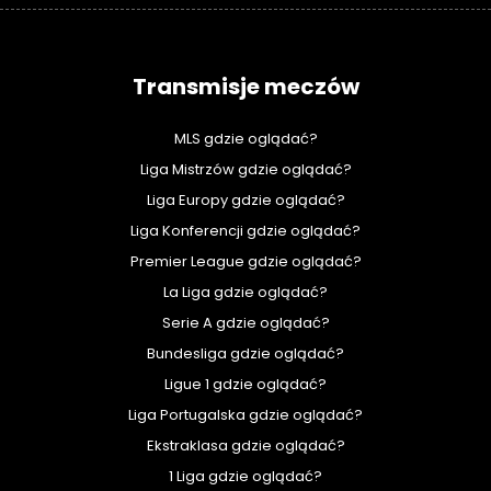
Transmisje meczów
MLS gdzie oglądać?
Liga Mistrzów gdzie oglądać?
Liga Europy gdzie oglądać?
Liga Konferencji gdzie oglądać?
Premier League gdzie oglądać?
La Liga gdzie oglądać?
Serie A gdzie oglądać?
Bundesliga gdzie oglądać?
Ligue 1 gdzie oglądać?
Liga Portugalska gdzie oglądać?
Ekstraklasa gdzie oglądać?
1 Liga gdzie oglądać?