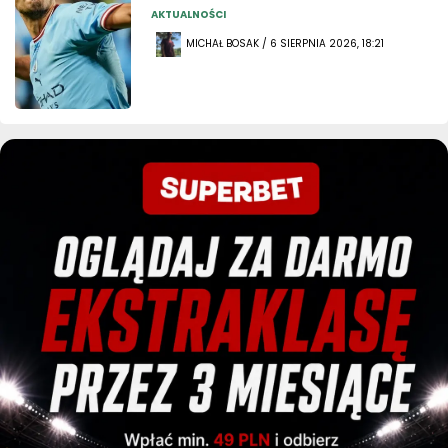
AKTUALNOŚCI
MICHAŁ BOSAK / 6 SIERPNIA 2026, 18:21