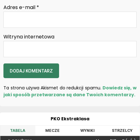
Adres e-mail
*
Witryna internetowa
Ta strona używa Akismet do redukcji spamu.
Dowiedz się, w
jaki sposób przetwarzane są dane Twoich komentarzy.
PKO Ekstraklasa
TABELA
MECZE
WYNIKI
STRZELCY