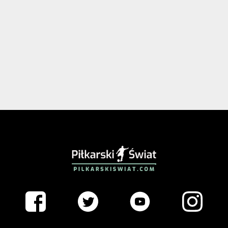
PIŁKARSKISWIAT.COM