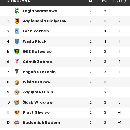
DRUŻYNA
#
M
PKT
B (+/-)
Legia Warszawa
1
2
6
3
Jagiellonia Białystok
2
2
6
2
Lech Poznań
3
2
4
1
Wisła Płock
4
2
4
1
GKS Katowice
5
2
3
1
Górnik Zabrze
6
1
3
1
Pogoń Szczecin
7
2
3
1
Wisła Kraków
8
2
3
0
Zagłębie Lubin
9
2
3
0
Śląsk Wrocław
10
2
3
0
Piast Gliwice
11
2
3
-1
Radomiak Radom
12
2
3
-1