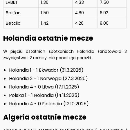
LVBET
1.36
4.33
7.50
Betfan
1.50
4.80
6.92
Betclic
1.42
4.20
8.00
Holandia ostatnie mecze
W pięciu ostatnich spotkaniach Holandia zanotowała 3
zwycięstwa i 2 remisy, nie ponosząc porażki.
Holandia 1 - 1 Ekwador (31.3.2026)
Holandia 2 - 1 Norwegia (27.3.2026)
Holandia 4 - 0 Litwa (17.11.2025)
Polska 1 - 1 Holandia (14.11.2025)
Holandia 4 - 0 Finlandia (12.10.2025)
Algeria ostatnie mecze