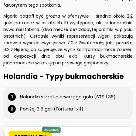
faworytem tego spotkania.
Algeria potrafi być groźna w ofensywie – średnio około 2.2
gola na mecz w ostatnich 10 występach, ale jednocześnie
bywa niestabilna (dwa mecze bez zdobytej bramki w pięciu
ostatnich). Ostatnie wyniki reprezentacji Algerii pokazują
zarówno wysokie zwycięstwo 7:0 z Gwatemalą, jak i porażkę
0:2 z Nigerią, co sugeruje, że wynik konfrontacji może zależeć
od dyspozycji dnia obu ekip. Kursy bukmacherskie
jednoznacznie wskazują na przewagę gospodarzy.
Holandia - Typy bukmacherskie
Holandia strzeli pierwszego gola (STS 1.36)
Poniżej 3.5 goli (Fortuna 1.41)
ZA DARMO