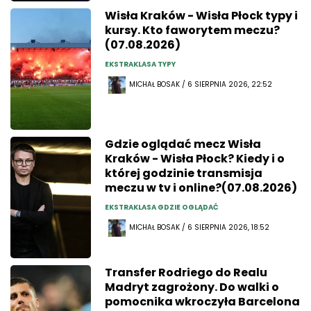
Wisła Kraków - Wisła Płock typy i
kursy. Kto faworytem meczu?
(07.08.2026)
EKSTRAKLASA TYPY
MICHAŁ BOSAK / 6 SIERPNIA 2026, 22:52
Gdzie oglądać mecz Wisła
Kraków - Wisła Płock? Kiedy i o
której godzinie transmisja
meczu w tv i online?(07.08.2026)
EKSTRAKLASA GDZIE OGLĄDAĆ
MICHAŁ BOSAK / 6 SIERPNIA 2026, 18:52
Transfer Rodriego do Realu
Madryt zagrożony. Do walki o
pomocnika wkroczyła Barcelona