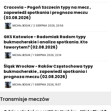
Cracovia - Pogoń Szczecin typy na mecz ,
zapowiedź spotkania i prognoza meczu
(03.08.2026)
MICHAŁ BOSAK / 2 SIERPNIA 2026, 20:56
GKS Katowice - Radomiak Radom typy
bukmacherskie i analiza spotkania. Kto
faworytem? (02.08.2026)
MICHAŁ BOSAK / 1 SIERPNIA 2026, 22:14
Śląsk Wrocław - Raków Częstochowa typy
bukmacherskie , zapowiedź spotkania i
prognoza meczu (02.08.2026)
MICHAŁ BOSAK / 1 SIERPNIA 2026, 19:37
Transmisje meczów