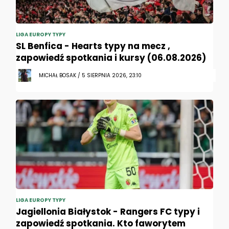
LIGA EUROPY TYPY
SL Benfica - Hearts typy na mecz ,
zapowiedź spotkania i kursy (06.08.2026)
MICHAŁ BOSAK / 5 SIERPNIA 2026, 23:10
LIGA EUROPY TYPY
Jagiellonia Białystok - Rangers FC typy i
zapowiedź spotkania. Kto faworytem