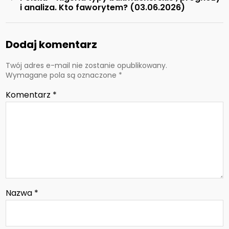
i analiza. Kto faworytem? (03.06.2026)
Dodaj komentarz
Twój adres e-mail nie zostanie opublikowany.
Wymagane pola są oznaczone
*
Komentarz
*
Nazwa
*