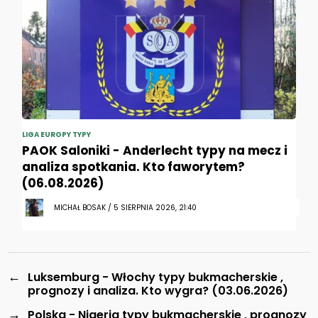
LIGA EUROPY TYPY
PAOK Saloniki - Anderlecht typy na mecz i
analiza spotkania. Kto faworytem?
(06.08.2026)
MICHAŁ BOSAK / 5 SIERPNIA 2026, 21:40
←
Luksemburg - Włochy typy bukmacherskie ,
prognozy i analiza. Kto wygra? (03.06.2026)
→
Polska - Nigeria typy bukmacherskie , prognozy