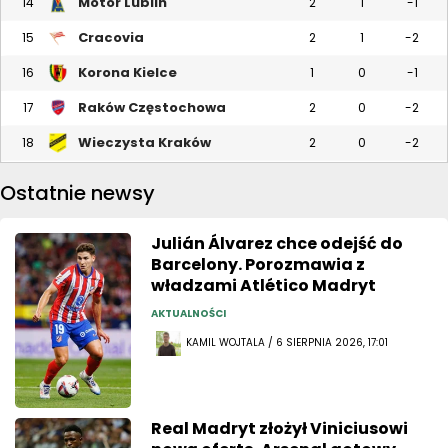
Motor Lublin
14
2
1
-1
Cracovia
15
2
1
-2
Korona Kielce
16
1
0
-1
Raków Częstochowa
17
2
0
-2
Wieczysta Kraków
18
2
0
-2
Ostatnie newsy
Julián Álvarez chce odejść do
Barcelony. Porozmawia z
władzami Atlético Madryt
AKTUALNOŚCI
KAMIL WOJTALA / 6 SIERPNIA 2026, 17:01
Real Madryt złożył Viniciusowi