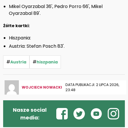
Mikel Oyarzabal 36', Pedro Porro 66', Mikel
Oyarzabal 89'.
Żółte kartki:
Hiszpania:
Austria: Stefan Posch 83'.
#
#
Austria
hiszpania
DATA PUBLIKACJI: 2 LIPCA 2026,
WOJCIECH NOWACKI
23:48
Nasze social
media: