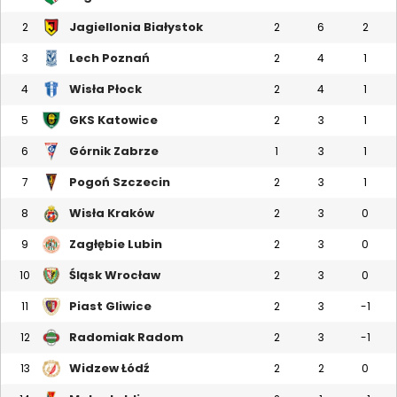
Jagiellonia Białystok
2
2
6
2
Lech Poznań
3
2
4
1
Wisła Płock
4
2
4
1
GKS Katowice
5
2
3
1
Górnik Zabrze
6
1
3
1
Pogoń Szczecin
7
2
3
1
Wisła Kraków
8
2
3
0
Zagłębie Lubin
9
2
3
0
Śląsk Wrocław
10
2
3
0
Piast Gliwice
11
2
3
-1
Radomiak Radom
12
2
3
-1
Widzew Łódź
13
2
2
0