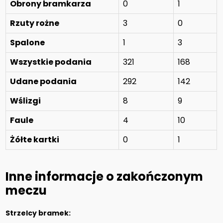
Obrony bramkarza
0
1
Rzuty rożne
3
0
Spalone
1
3
Wszystkie podania
321
168
Udane podania
292
142
Wślizgi
8
9
Faule
4
10
Żółte kartki
0
1
Inne informacje o zakończonym
meczu
Strzelcy bramek: