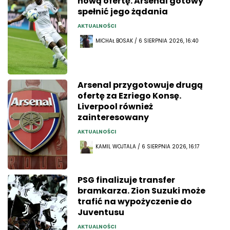
nową ofertę. Arsenal gotowy
spełnić jego żądania
AKTUALNOŚCI
MICHAŁ BOSAK / 6 SIERPNIA 2026, 16:40
Arsenal przygotowuje drugą
ofertę za Ezriego Konsę.
Liverpool również
zainteresowany
AKTUALNOŚCI
KAMIL WOJTALA / 6 SIERPNIA 2026, 16:17
PSG finalizuje transfer
bramkarza. Zion Suzuki może
trafić na wypożyczenie do
Juventusu
AKTUALNOŚCI