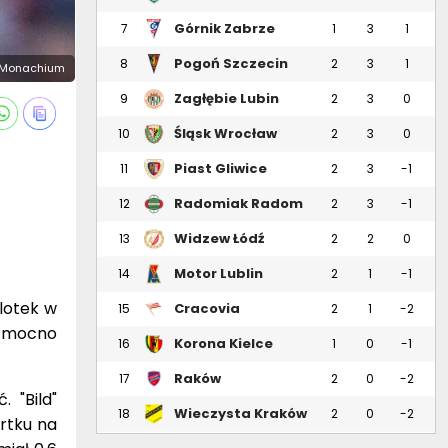
Górnik Zabrze
7
1
3
1
Pogoń Szczecin
8
2
3
1
n Monachium
Zagłębie Lubin
9
2
3
0
Śląsk Wrocław
10
2
3
0
Piast Gliwice
11
2
3
-1
Radomiak Radom
12
2
3
-1
Widzew Łódź
13
2
2
0
Motor Lublin
14
2
1
-1
lotek w
Cracovia
15
2
1
-2
t mocno
Korona Kielce
16
1
0
-1
Raków
17
2
0
-2
 "Bild"
Częstochowa
Wieczysta Kraków
18
2
0
-2
rtku na