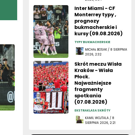
Inter Miami - CF
Monterrey typy ,
prognozy
bukmacherskie i
kursy (09.08.2026)
TYPY BUKMACHERSKIE
MICHAŁ BOSAK / 8 SIERPNIA
2026, 2:32
Skrót meczu Wisła
Kraków - Wisła
Płock.
Najważniejsze
fragmenty
spotkania
(07.08.2026)
EKSTRAKLASA SKRÓTY
KAMIL WOJTALA / 8
SIERPNIA 2026, 2:21