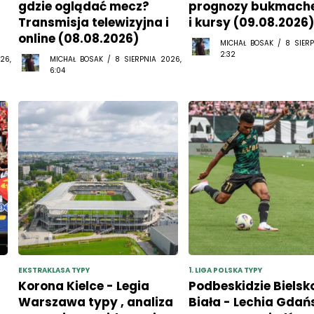
gdzie oglądać mecz?
prognozy bukmache
Transmisja telewizyjna i
i kursy (09.08.2026
online (08.08.2026)
MICHAŁ BOSAK / 8 SIERP
2:32
26,
MICHAŁ BOSAK / 8 SIERPNIA 2026,
6:04
EKSTRAKLASA TYPY
1. LIGA POLSKA TYPY
Korona Kielce - Legia
Podbeskidzie Bielsk
Warszawa typy , analiza
Biała - Lechia Gdań