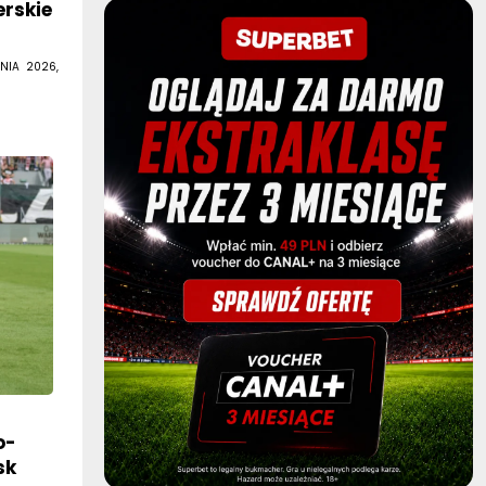
rskie
)
NIA 2026,
o-
sk