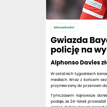
Aktualności
Gwiazda Baye
policję na w
Alphonso Davies zł
W ostatnich tygodniach kana
mediach. Wraz z końcem sez
przymierzany do przenosin do
Tymczasem najnowsze donies
podaje, że 24-latek prowadzi