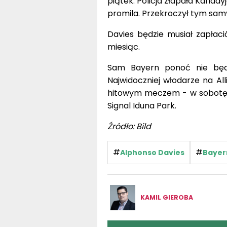
piątek. Policja złapała Kana
promila. Przekroczył tym sam
Davies będzie musiał zapłac
miesiąc.
Sam Bayern ponoć nie będ
Najwidoczniej włodarze na All
hitowym meczem - w sobotę do
Signal Iduna Park.
Źródło: Bild
#
#
Alphonso Davies
Bayer
KAMIL GIEROBA