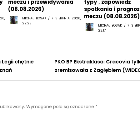
y
meczu i przewidywania
typy , zapowiedź
(08.08.2026)
spotkania i progno
meczu (08.08.2026)
26,
MICHAŁ BOSAK / 7 SIERPNIA 2026,
22:29
MICHAŁ BOSAK / 7 SIERP
22:17
Legii chętnie
PKO BP Ekstraklasa: Cracovia tyl
oznań
zremisowała z Zagłębiem (WIDE
publikowany.
Wymagane pola są oznaczone
*