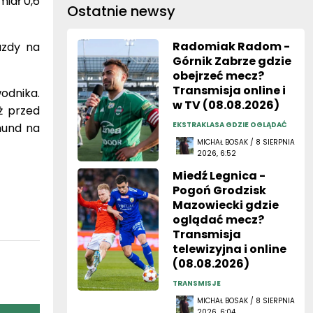
iał 0,6
Ostatnie newsy
Radomiak Radom -
azdy na
Górnik Zabrze gdzie
obejrzeć mecz?
Transmisja online i
dnika.
w TV (08.08.2026)
uż przed
EKSTRAKLASA GDZIE OGLĄDAĆ
mund na
MICHAŁ BOSAK / 8 SIERPNIA
2026, 6:52
Miedź Legnica -
Pogoń Grodzisk
Mazowiecki gdzie
oglądać mecz?
Transmisja
telewizyjna i online
(08.08.2026)
TRANSMISJE
MICHAŁ BOSAK / 8 SIERPNIA
2026, 6:04