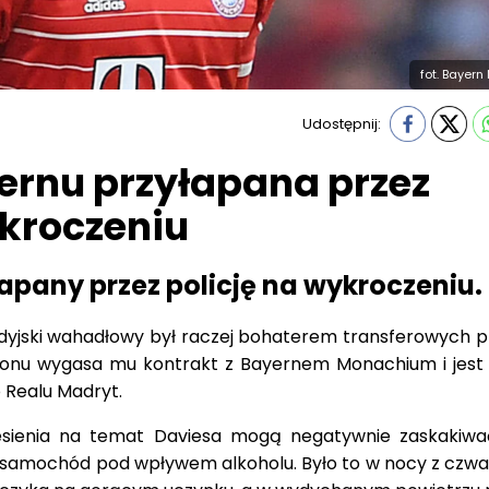
fot. Bayer
Udostępnij:
rnu przyłapana przez
ykroczeniu
apany przez policję na wykroczeniu.
dyjski wahadłowy był raczej bohaterem transferowych p
onu wygasa mu kontrakt z Bayernem Monachium i jes
 Realu Madryt.
ienia na temat Daviesa mogą negatywnie zaskakiwać.
ł samochód pod wpływem alkoholu. Było to w nocy z czwa