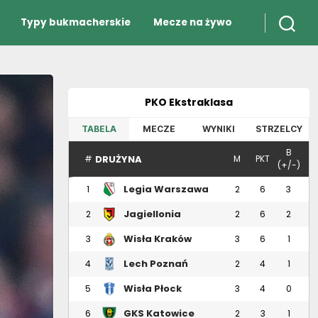
Typy bukmacherskie
Mecze na żywo
PKO Ekstraklasa
TABELA
MECZE
WYNIKI
STRZELCY
B
DRUŻYNA
#
M
PKT
(+/-)
Legia Warszawa
1
2
6
3
Jagiellonia
2
2
6
2
Białystok
Wisła Kraków
3
3
6
1
Lech Poznań
4
2
4
1
Wisła Płock
5
3
4
0
GKS Katowice
6
2
3
1