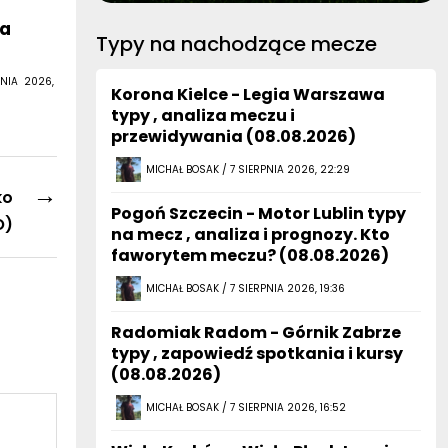
za
Typy na nachodzące mecze
NIA 2026,
Korona Kielce - Legia Warszawa
typy , analiza meczu i
przewidywania (08.08.2026)
MICHAŁ BOSAK / 7 SIERPNIA 2026, 22:29
→
ko
Pogoń Szczecin - Motor Lublin typy
O)
na mecz , analiza i prognozy. Kto
faworytem meczu? (08.08.2026)
MICHAŁ BOSAK / 7 SIERPNIA 2026, 19:36
Radomiak Radom - Górnik Zabrze
typy , zapowiedź spotkania i kursy
(08.08.2026)
MICHAŁ BOSAK / 7 SIERPNIA 2026, 16:52