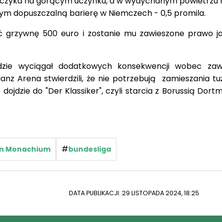
dyjczyka na gorącym uczynku, a w wydychanym powietrzu m
ym dopuszczalną barierę w Niemczech - 0,5 promila.
ić grzywnę 500 euro i zostanie mu zawieszone prawo j
zie wyciągał dodatkowych konsekwencji wobec zawo
ianz Arena stwierdzili, że nie potrzebują zamieszania t
jdzie do "Der Klassiker", czyli starcia z Borussią Dort
#
n Monachium
bundesliga
DATA PUBLIKACJI: 29 LISTOPADA 2024, 18:25