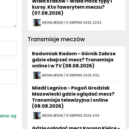
Wisła Kraków - Wisła Płock typy i
kursy. Kto faworytem meczu?
(07.08.2026)
MICHAŁ BOSAK / 6 SIERPNIA 2026, 22:52
Transmisje meczów
Radomiak Radom - Górnik Zabrze
gdzie obejrzeć mecz? Transmisja
online i w TV (08.08.2026)
MICHAŁ BOSAK / 8 SIERPNIA 2026, 6:52
Miedź Legnica - Pogoń Grodzisk
Mazowiecki gdzie oglądać mecz?
Transmisja telewizyjna i online
(08.08.2026)
zane są
MICHAŁ BOSAK / 8 SIERPNIA 2026, 6:04
Gdzie oglądać mecz Korona Kielce -