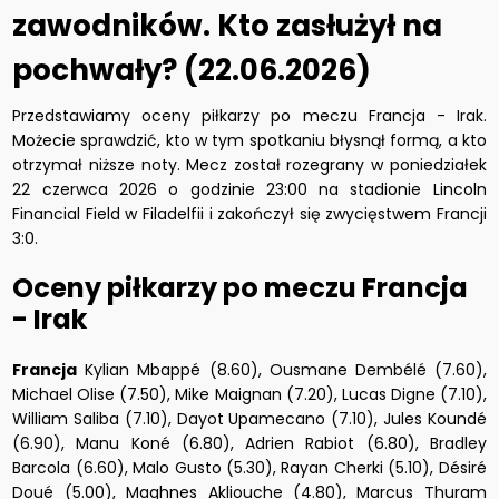
zawodników. Kto zasłużył na
pochwały? (22.06.2026)
Przedstawiamy oceny piłkarzy po meczu Francja - Irak.
Możecie sprawdzić, kto w tym spotkaniu błysnął formą, a kto
otrzymał niższe noty. Mecz został rozegrany w poniedziałek
22 czerwca 2026 o godzinie 23:00 na stadionie Lincoln
Financial Field w Filadelfii i zakończył się zwycięstwem Francji
3:0.
Oceny piłkarzy po meczu Francja
- Irak
Francja
Kylian Mbappé (8.60), Ousmane Dembélé (7.60),
Michael Olise (7.50), Mike Maignan (7.20), Lucas Digne (7.10),
William Saliba (7.10), Dayot Upamecano (7.10), Jules Koundé
(6.90), Manu Koné (6.80), Adrien Rabiot (6.80), Bradley
Barcola (6.60), Malo Gusto (5.30), Rayan Cherki (5.10), Désiré
Doué (5.00), Maghnes Akliouche (4.80), Marcus Thuram