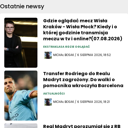
Ostatnie newsy
Gdzie oglądać mecz Wisła
Kraków - Wisła Płock? Kiedy i o
której godzinie transmisja
meczu w tv i online?(07.08.2026)
EKSTRAKLASA GDZIE OGLĄDAĆ
MICHAŁ BOSAK / 6 SIERPNIA 2026, 18:52
Transfer Rodriego do Realu
Madryt zagrożony. Do walki o
pomocnika wkroczyła Barcelona
AKTUALNOŚCI
MICHAŁ BOSAK / 6 SIERPNIA 2026, 18:21
Real Madryt porozumiał się z RB