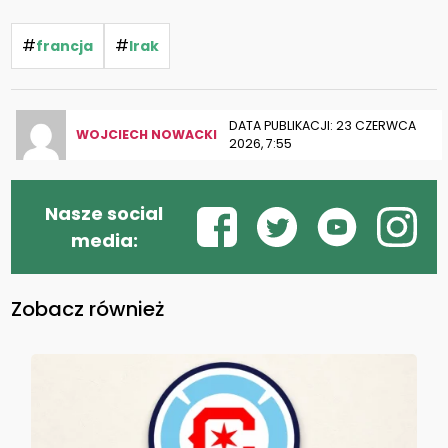
#
#
francja
Irak
DATA PUBLIKACJI: 23 CZERWCA
WOJCIECH NOWACKI
2026, 7:55
Nasze social
media:
Zobacz również