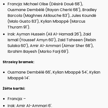
Francja: Michael Olise (Désiré Doué 68'),
Ousmane Dembélé (Rayan Cherki 68'), Bradley
Barcola (Maghnes Akliouche 83'), Jules Koundé
(Malo Gusto 83'), Kylian Mbappé (Marcus
Thuram 91').
Irak: Ayman Hussein (Ali Al-Hamadi 26'), Zaid
Ismail (Youssef Amyn 60'), Zaid Tahseen (Rebin
Sulaka 60'), Amir Al-Ammari (Aimar Sher 68'),
Ibrahim Bayesh (Marko Farji 69').
Strzelcy bramek:
Ousmane Dembélé 66', Kylian Mbappé 54', Kylian
Mbappé 14'.
Żółte kartki:
Francja: –
Irak: Amir Al-Ammari 6'.