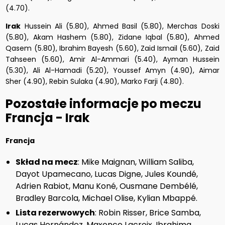
(4.70).
Irak
Hussein Ali (5.80), Ahmed Basil (5.80), Merchas Doski
(5.80), Akam Hashem (5.80), Zidane Iqbal (5.80), Ahmed
Qasem (5.80), Ibrahim Bayesh (5.60), Zaid Ismail (5.60), Zaid
Tahseen (5.60), Amir Al-Ammari (5.40), Ayman Hussein
(5.30), Ali Al-Hamadi (5.20), Youssef Amyn (4.90), Aimar
Sher (4.90), Rebin Sulaka (4.90), Marko Farji (4.80).
Pozostałe informacje po meczu
Francja - Irak
Francja
Skład na mecz
: Mike Maignan, William Saliba,
Dayot Upamecano, Lucas Digne, Jules Koundé,
Adrien Rabiot, Manu Koné, Ousmane Dembélé,
Bradley Barcola, Michael Olise, Kylian Mbappé.
Lista rezerwowych
: Robin Risser, Brice Samba,
Lucas Hernández, Maxence Lacroix, Ibrahima