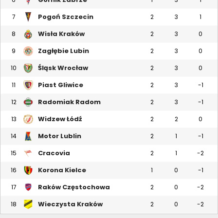
Pogoń Szczecin
7
2
3
1
Wisła Kraków
8
2
3
0
Zagłębie Lubin
9
2
3
0
Śląsk Wrocław
10
2
3
0
Piast Gliwice
11
2
3
-1
Radomiak Radom
12
2
3
-1
Widzew Łódź
13
2
2
0
Motor Lublin
14
2
1
-1
Cracovia
15
2
1
-2
Korona Kielce
16
1
0
-1
Raków Częstochowa
17
2
0
-2
Wieczysta Kraków
18
2
0
-2