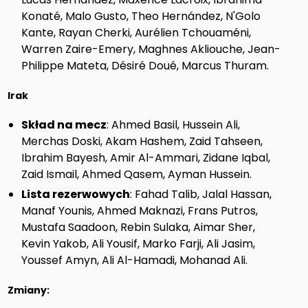
Konaté, Malo Gusto, Theo Hernández, N'Golo
Kante, Rayan Cherki, Aurélien Tchouaméni,
Warren Zaire-Emery, Maghnes Akliouche, Jean-
Philippe Mateta, Désiré Doué, Marcus Thuram.
Irak
Skład na mecz
: Ahmed Basil, Hussein Ali,
Merchas Doski, Akam Hashem, Zaid Tahseen,
Ibrahim Bayesh, Amir Al-Ammari, Zidane Iqbal,
Zaid Ismail, Ahmed Qasem, Ayman Hussein.
Lista rezerwowych
: Fahad Talib, Jalal Hassan,
Manaf Younis, Ahmed Maknazi, Frans Putros,
Mustafa Saadoon, Rebin Sulaka, Aimar Sher,
Kevin Yakob, Ali Yousif, Marko Farji, Ali Jasim,
Youssef Amyn, Ali Al-Hamadi, Mohanad Ali.
Zmiany: