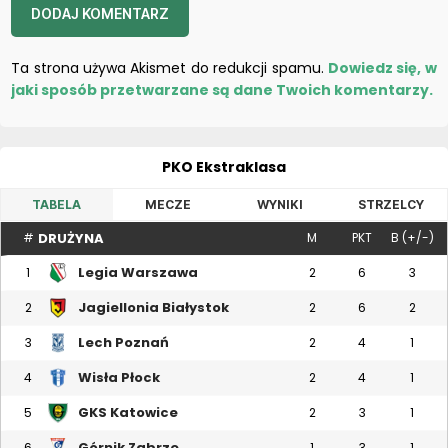
Ta strona używa Akismet do redukcji spamu.
Dowiedz się, w
jaki sposób przetwarzane są dane Twoich komentarzy.
PKO Ekstraklasa
TABELA
MECZE
WYNIKI
STRZELCY
DRUŻYNA
#
M
PKT
B (+/-)
Legia Warszawa
1
2
6
3
Jagiellonia Białystok
2
2
6
2
Lech Poznań
3
2
4
1
Wisła Płock
4
2
4
1
GKS Katowice
5
2
3
1
Górnik Zabrze
6
1
3
1