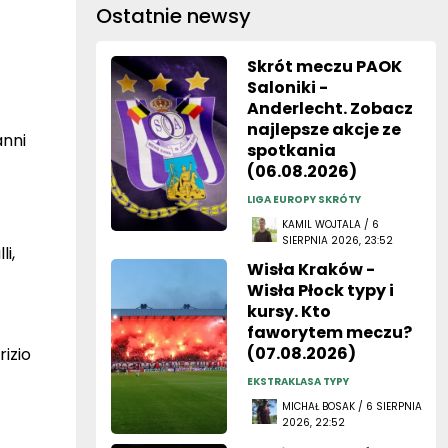
Ostatnie newsy
Skrót meczu PAOK
Saloniki -
Anderlecht. Zobacz
najlepsze akcje ze
anni
spotkania
(06.08.2026)
LIGA EUROPY SKRÓTY
KAMIL WOJTALA / 6
SIERPNIA 2026, 23:52
i,
Wisła Kraków -
Wisła Płock typy i
kursy. Kto
faworytem meczu?
(07.08.2026)
izio
EKSTRAKLASA TYPY
MICHAŁ BOSAK / 6 SIERPNIA
2026, 22:52