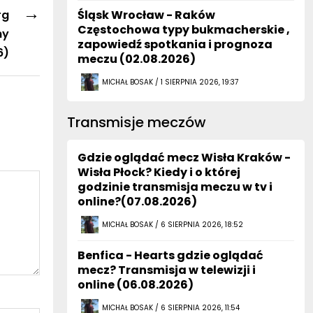
→
rg
Śląsk Wrocław - Raków
Częstochowa typy bukmacherskie ,
my
zapowiedź spotkania i prognoza
6)
meczu (02.08.2026)
MICHAŁ BOSAK / 1 SIERPNIA 2026, 19:37
Transmisje meczów
Gdzie oglądać mecz Wisła Kraków -
Wisła Płock? Kiedy i o której
godzinie transmisja meczu w tv i
online?(07.08.2026)
MICHAŁ BOSAK / 6 SIERPNIA 2026, 18:52
Benfica - Hearts gdzie oglądać
mecz? Transmisja w telewizji i
online (06.08.2026)
MICHAŁ BOSAK / 6 SIERPNIA 2026, 11:54