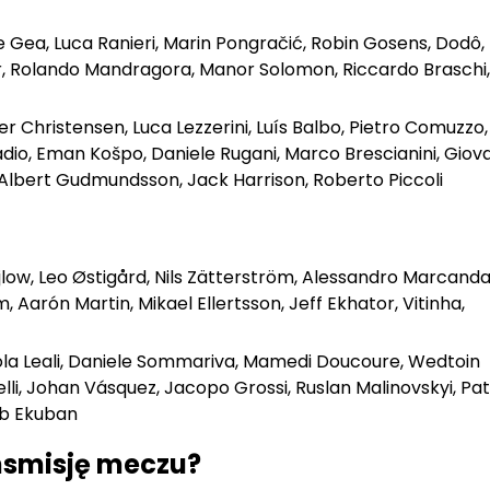
e Gea, Luca Ranieri, Marin Pongračić, Robin Gosens, Dodô,
ur, Rolando Mandragora, Manor Solomon, Riccardo Braschi,
ver Christensen, Luca Lezzerini, Luís Balbo, Pietro Comuzzo,
adio, Eman Košpo, Daniele Rugani, Marco Brescianini, Giov
 Albert Gudmundsson, Jack Harrison, Roberto Piccoli
Bijlow, Leo Østigård, Nils Zätterström, Alessandro Marcandall
Aarón Martin, Mikael Ellertsson, Jeff Ekhator, Vitinha,
cola Leali, Daniele Sommariva, Mamedi Doucoure, Wedtoin
i, Johan Vásquez, Jacopo Grossi, Ruslan Malinovskyi, Patr
eb Ekuban
nsmisję meczu?