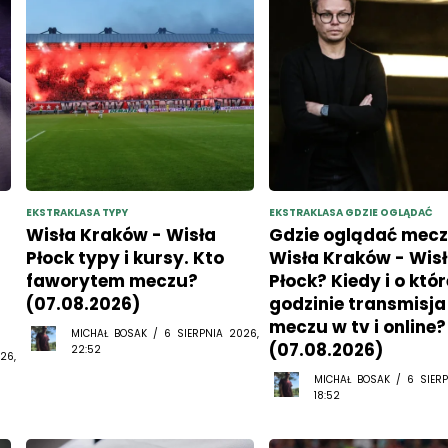
EKSTRAKLASA TYPY
EKSTRAKLASA GDZIE OGLĄDAĆ
Wisła Kraków - Wisła
Gdzie oglądać mec
Płock typy i kursy. Kto
Wisła Kraków - Wis
faworytem meczu?
Płock? Kiedy i o któr
(07.08.2026)
godzinie transmisja
meczu w tv i online?
MICHAŁ BOSAK / 6 SIERPNIA 2026,
(07.08.2026)
22:52
26,
MICHAŁ BOSAK / 6 SIERP
18:52