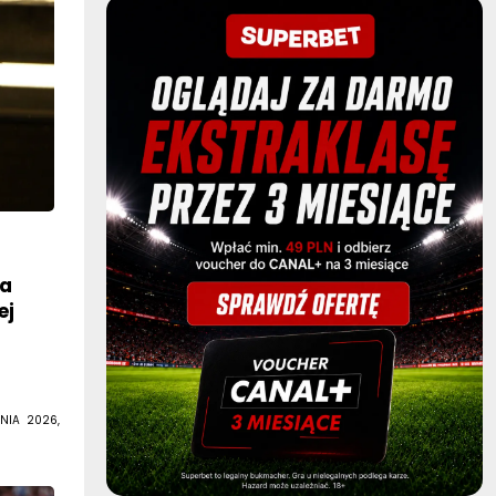
z
ła
ej
NIA 2026,