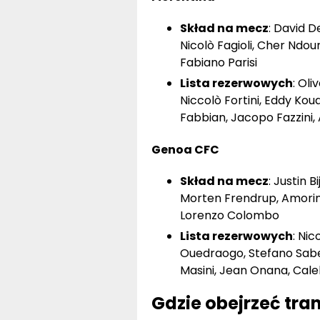
Skład na mecz
: David D
Nicolò Fagioli, Cher Ndo
Fabiano Parisi
Lista rezerwowych
: Oli
Niccolò Fortini, Eddy Kou
Fabbian, Jacopo Fazzini,
Genoa CFC
Skład na mecz
: Justin 
Morten Frendrup, Amorim, 
Lorenzo Colombo
Lista rezerwowych
: Ni
Ouedraogo, Stefano Sabell
Masini, Jean Onana, Cal
Gdzie obejrzeć tra