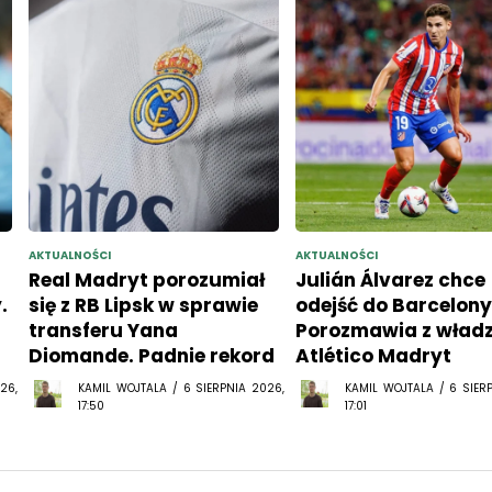
AKTUALNOŚCI
AKTUALNOŚCI
Real Madryt porozumiał
Julián Álvarez chce
.
się z RB Lipsk w sprawie
odejść do Barcelony
transferu Yana
Porozmawia z wład
Diomande. Padnie rekord
Atlético Madryt
26,
KAMIL WOJTALA / 6 SIERPNIA 2026,
KAMIL WOJTALA / 6 SIER
17:50
17:01