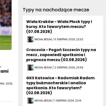
Typy na nachodzące mecze
Wisła Kraków - Wisła Płock typy i
kursy. Kto faworytem meczu?
(07.08.2026)
MICHAŁ BOSAK / 6 SIERPNIA 2026, 22:52
Cracovia - Pogoń Szczecin typy na
mecz , zapowiedź spotkania i
prognoza meczu (03.08.2026)
.
MICHAŁ BOSAK / 2 SIERPNIA 2026, 20:56
zami
GKS Katowice - Radomiak Radom
typy bukmacherskie i analiza
PNIA 2026,
spotkania. Kto faworytem?
(02.08.2026)
MICHAŁ BOSAK / 1 SIERPNIA 2026, 22:14