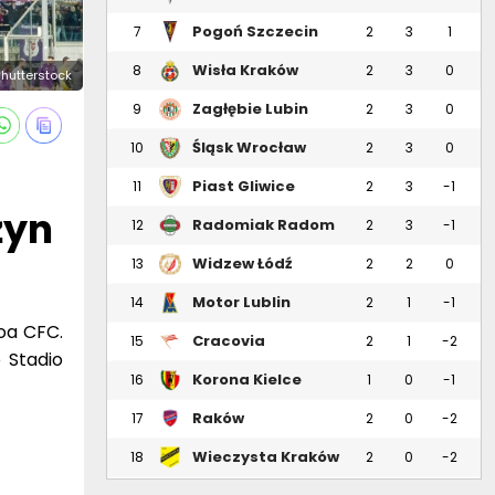
Pogoń Szczecin
7
2
3
1
Wisła Kraków
8
2
3
0
Shutterstock
Zagłębie Lubin
9
2
3
0
Śląsk Wrocław
10
2
3
0
Piast Gliwice
11
2
3
-1
żyn
Radomiak Radom
12
2
3
-1
Widzew Łódź
13
2
2
0
Motor Lublin
14
2
1
-1
oa CFC.
Cracovia
15
2
1
-2
 Stadio
Korona Kielce
16
1
0
-1
Raków
17
2
0
-2
Częstochowa
Wieczysta Kraków
18
2
0
-2