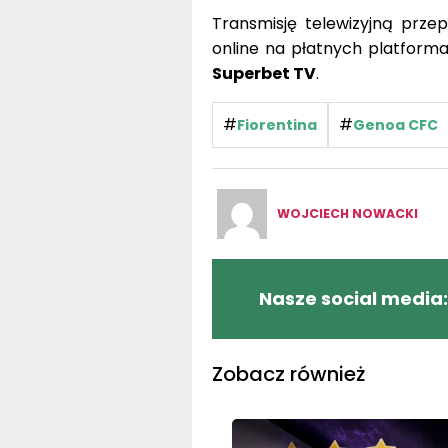
Transmisję telewizyjną prze
online na płatnych platfor
Superbet TV
.
#
#
Fiorentina
Genoa CFC
WOJCIECH NOWACKI
Nasze social media:
Zobacz również