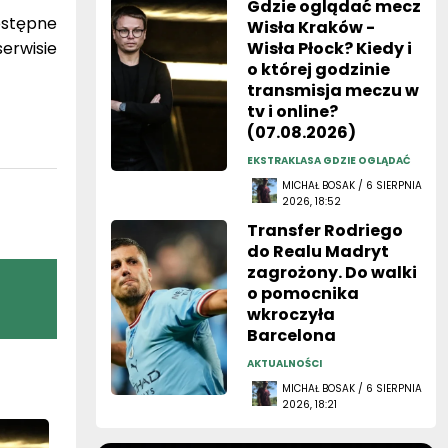
Gdzie oglądać mecz
ostępne
Wisła Kraków -
erwisie
Wisła Płock? Kiedy i
o której godzinie
transmisja meczu w
tv i online?
(07.08.2026)
EKSTRAKLASA GDZIE OGLĄDAĆ
MICHAŁ BOSAK / 6 SIERPNIA
2026, 18:52
Transfer Rodriego
do Realu Madryt
zagrożony. Do walki
o pomocnika
wkroczyła
Barcelona
AKTUALNOŚCI
MICHAŁ BOSAK / 6 SIERPNIA
2026, 18:21