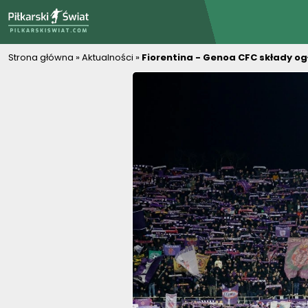
PiłkarskiSwiat.com
Strona główna
»
Aktualności
»
Fiorentina - Genoa CFC składy og