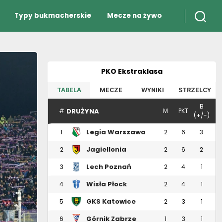
Typy bukmacherskie
Mecze na żywo
PKO Ekstraklasa
TABELA
MECZE
WYNIKI
STRZELCY
B
DRUŻYNA
#
M
PKT
(+/-)
Legia Warszawa
1
2
6
3
Jagiellonia
2
2
6
2
Białystok
Lech Poznań
3
2
4
1
Wisła Płock
4
2
4
1
GKS Katowice
5
2
3
1
Górnik Zabrze
6
1
3
1