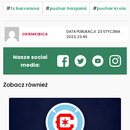
#
#
#
fc barcelona
puchar hiszpanii
puchar krola
DATA PUBLIKACJI: 23 STYCZNIA
OKIEMKIBICA
2023, 23:45
Nasze social
media:
Zobacz również