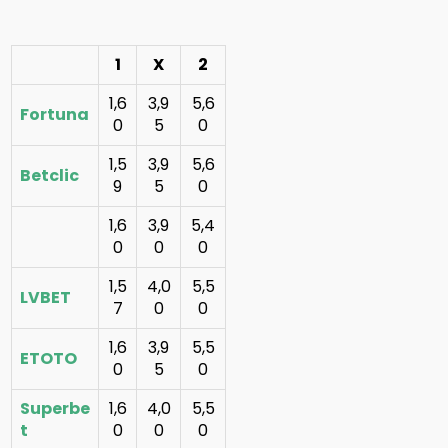
1
X
2
1,6
3,9
5,6
Fortuna
0
5
0
1,5
3,9
5,6
Betclic
9
5
0
1,6
3,9
5,4
0
0
0
1,5
4,0
5,5
LVBET
7
0
0
1,6
3,9
5,5
ETOTO
0
5
0
Superbe
1,6
4,0
5,5
t
0
0
0