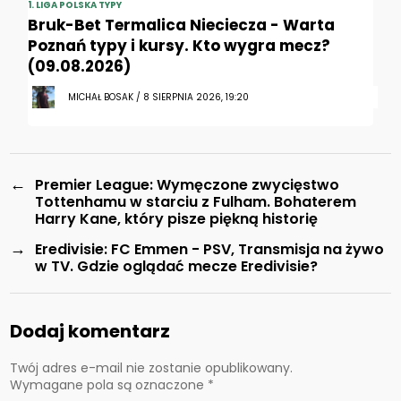
1. LIGA POLSKA TYPY
Bruk-Bet Termalica Nieciecza - Warta
Poznań typy i kursy. Kto wygra mecz?
(09.08.2026)
MICHAŁ BOSAK / 8 SIERPNIA 2026, 19:20
←
Premier League: Wymęczone zwycięstwo
Tottenhamu w starciu z Fulham. Bohaterem
Harry Kane, który pisze piękną historię
→
Eredivisie: FC Emmen - PSV, Transmisja na żywo
w TV. Gdzie oglądać mecze Eredivisie?
Dodaj komentarz
Twój adres e-mail nie zostanie opublikowany.
Wymagane pola są oznaczone
*