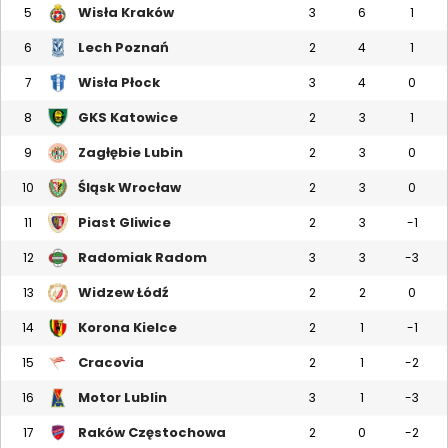
Wisła Kraków
5
3
6
1
Lech Poznań
6
2
4
1
Wisła Płock
7
3
4
0
GKS Katowice
8
2
3
1
Zagłębie Lubin
9
2
3
0
Śląsk Wrocław
10
2
3
0
Piast Gliwice
11
2
3
-1
Radomiak Radom
12
3
3
-3
Widzew Łódź
13
2
2
0
Korona Kielce
14
2
1
-1
Cracovia
15
2
1
-2
Motor Lublin
16
3
1
-3
Raków Częstochowa
17
2
0
-2