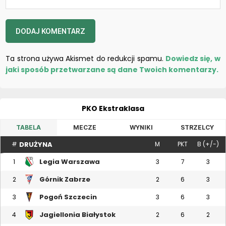
Ta strona używa Akismet do redukcji spamu.
Dowiedz się, w
jaki sposób przetwarzane są dane Twoich komentarzy.
PKO Ekstraklasa
TABELA
MECZE
WYNIKI
STRZELCY
DRUŻYNA
#
M
PKT
B (+/-)
Legia Warszawa
1
3
7
3
Górnik Zabrze
2
2
6
3
Pogoń Szczecin
3
3
6
3
Jagiellonia Białystok
4
2
6
2