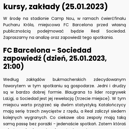
kursy, zakłady (25.01.2023)
W środę na stadionie Camp Nou, w ramach ćwierćfinału
Pucharu Króla, miejscowa FC Barcelona przed własną
publicznością podejmować będzie Real Sociedad.
Zapraszamy na analizę oraz zapowiedź tego spotkania.
FC Barcelona - Sociedad
zapowiedź (dzień, 25.01.2023,
21:00)
Według zakłądów bukmacherskich zdecydowanym
faworytem w tym spotkaniu są gospodarze. Jedni i drudzy
są w bardzo dobrej formie. Blaugrana to lider rozgrywek
LaLigi, a Sociedad jest jej rewelacją (trzecie miejsce). W tym
miejscu warto przyjrzeć się dwóm statystyką. Katalończycy
mają serię trzech zwycięstw z rzędu, a Real zaliczył siedem
kolejnych wygranych. Co ciekawe oba zespoły mają taką
samą passę bez porażki - jedenaście spotkań. Zatem któraś