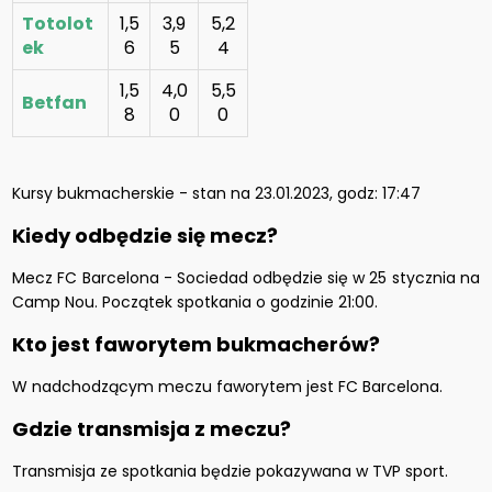
Totolot
1,5
3,9
5,2
ek
6
5
4
1,5
4,0
5,5
Betfan
8
0
0
Kursy bukmacherskie - stan na 23.01.2023, godz: 17:47
Kiedy odbędzie się mecz?
Mecz FC Barcelona - Sociedad odbędzie się w 25 stycznia na
Camp Nou. Początek spotkania o godzinie 21:00.
Kto jest faworytem bukmacherów?
W nadchodzącym meczu faworytem jest FC Barcelona.
Gdzie transmisja z meczu?
Transmisja ze spotkania będzie pokazywana w TVP sport.