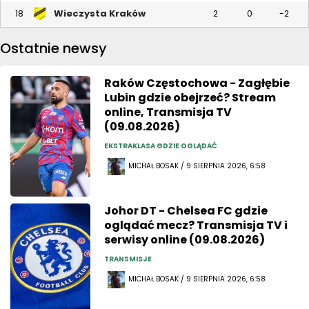
Wieczysta Kraków
18
2
0
-2
Ostatnie newsy
Raków Częstochowa - Zagłębie
Lubin gdzie obejrzeć? Stream
online, Transmisja TV
(09.08.2026)
EKSTRAKLASA GDZIE OGLĄDAĆ
MICHAŁ BOSAK / 9 SIERPNIA 2026, 6:58
Johor DT - Chelsea FC gdzie
oglądać mecz? Transmisja TV i
serwisy online (09.08.2026)
TRANSMISJE
MICHAŁ BOSAK / 9 SIERPNIA 2026, 6:58