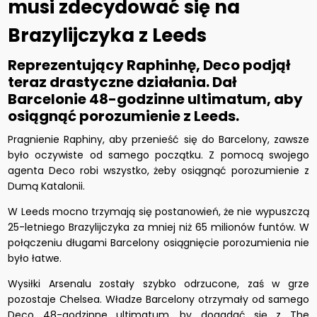
musi zdecydować się na
Brazylijczyka z Leeds
Reprezentujący Raphinhę, Deco
podjął
teraz drastyczne działania
. Dał
Barcelonie
48-godzinne ultimatum, aby
osiągnąć porozumienie z Leeds
.
Pragnienie Raphiny, aby przenieść się do Barcelony, zawsze
było oczywiste od samego początku. Z pomocą swojego
agenta Deco
robi wszystko, żeby osiągnąć porozumienie z
Dumą Katalonii.
W Leeds mocno trzymają się postanowień, że nie wypuszczą
25-letniego Brazylijczyka za mniej niż 65 milionów funtów.
W
połączeniu
długami Barcelony osiągnięcie porozumienia nie
było łatwe.
Wysiłki Arsenalu zostały szybko odrzucone, zaś w grze
pozostaje Chelsea. Władze Barcelony otrzymały od samego
Deco 48-godzinne ultimatum, by dogadać się z The