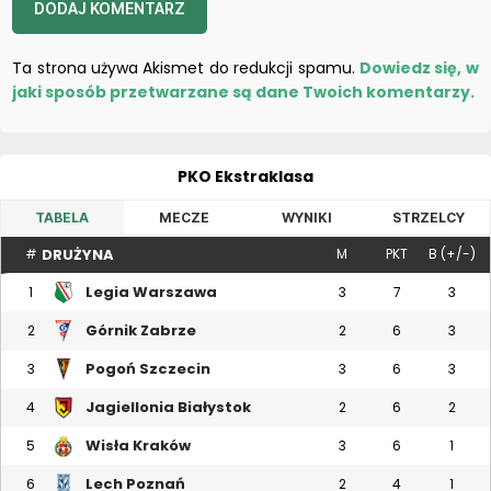
Ta strona używa Akismet do redukcji spamu.
Dowiedz się, w
jaki sposób przetwarzane są dane Twoich komentarzy.
PKO Ekstraklasa
TABELA
MECZE
WYNIKI
STRZELCY
DRUŻYNA
#
M
PKT
B (+/-)
Legia Warszawa
1
3
7
3
Górnik Zabrze
2
2
6
3
Pogoń Szczecin
3
3
6
3
Jagiellonia Białystok
4
2
6
2
Wisła Kraków
5
3
6
1
Lech Poznań
6
2
4
1