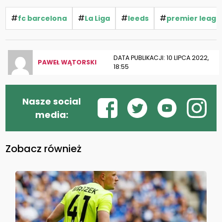
#
#
#
#
fc barcelona
La Liga
leeds
premier leagu
DATA PUBLIKACJI: 10 LIPCA 2022,
PAWEŁ WĄTORSKI
18:55
Nasze social
media:
Zobacz również