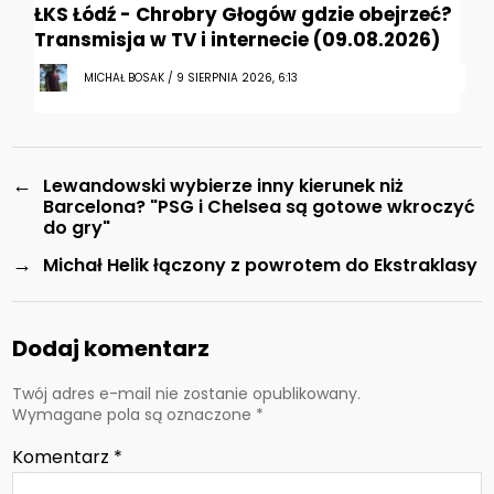
ŁKS Łódź - Chrobry Głogów gdzie obejrzeć?
Transmisja w TV i internecie (09.08.2026)
MICHAŁ BOSAK / 9 SIERPNIA 2026, 6:13
←
Lewandowski wybierze inny kierunek niż
Barcelona? "PSG i Chelsea są gotowe wkroczyć
do gry"
→
Michał Helik łączony z powrotem do Ekstraklasy
Dodaj komentarz
Twój adres e-mail nie zostanie opublikowany.
Wymagane pola są oznaczone
*
Komentarz
*