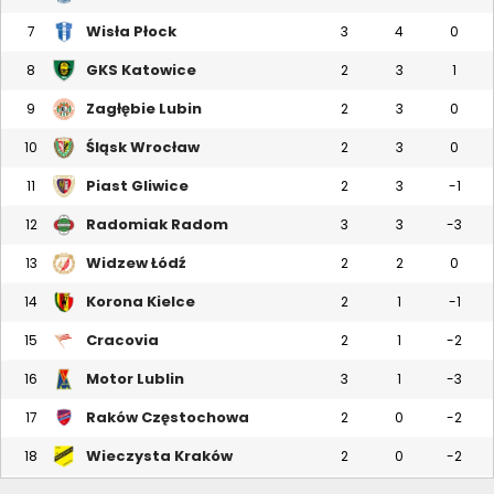
Wisła Płock
7
3
4
0
GKS Katowice
8
2
3
1
Zagłębie Lubin
9
2
3
0
Śląsk Wrocław
10
2
3
0
Piast Gliwice
11
2
3
-1
Radomiak Radom
12
3
3
-3
Widzew Łódź
13
2
2
0
Korona Kielce
14
2
1
-1
Cracovia
15
2
1
-2
Motor Lublin
16
3
1
-3
Raków Częstochowa
17
2
0
-2
Wieczysta Kraków
18
2
0
-2