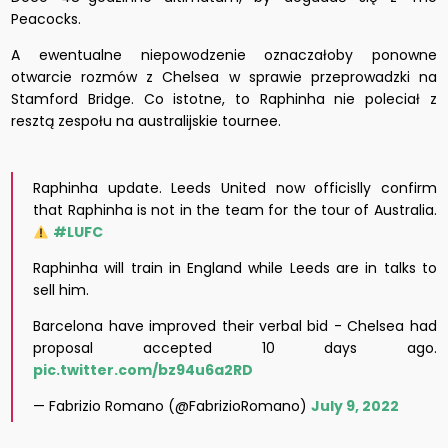
Peacocks.
A ewentualne niepowodzenie oznaczałoby ponowne
otwarcie rozmów z Chelsea w sprawie przeprowadzki na
Stamford Bridge. Co istotne, to Raphinha nie poleciał z
resztą zespołu na australijskie tournee.
Raphinha update. Leeds United now officislly confirm
that Raphinha is not in the team for the tour of Australia.
#LUFC
Raphinha will train in England while Leeds are in talks to
sell him.
Barcelona have improved their verbal bid - Chelsea had
proposal accepted 10 days ago.
pic.twitter.com/bz94u6a2RD
— Fabrizio Romano (@FabrizioRomano)
July 9, 2022