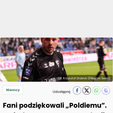
fot. Krzysztof Drobnik (Piłkarski Świat)
Niemcy
Udostępnij:
Fani podziękowali „Poldiemu”.