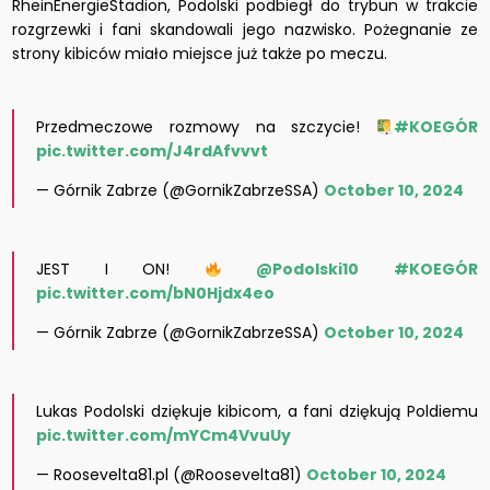
RheinEnergieStadion, Podolski podbiegł do trybun w trakcie
rozgrzewki i fani skandowali jego nazwisko. Pożegnanie ze
strony kibiców miało miejsce już także po meczu.
Przedmeczowe rozmowy na szczycie!
#KOEGÓR
pic.twitter.com/J4rdAfvvvt
— Górnik Zabrze (@GornikZabrzeSSA)
October 10, 2024
JEST I ON!
@Podolski10
#KOEGÓR
pic.twitter.com/bN0Hjdx4eo
— Górnik Zabrze (@GornikZabrzeSSA)
October 10, 2024
Lukas Podolski dziękuje kibicom, a fani dziękują Poldiemu
pic.twitter.com/mYCm4VvuUy
— Roosevelta81.pl (@Roosevelta81)
October 10, 2024