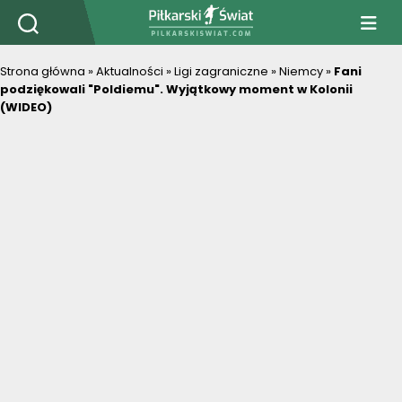
PiłkarskiSwiat.com
Strona główna
»
Aktualności
»
Ligi zagraniczne
»
Niemcy
»
Fani
podziękowali "Poldiemu". Wyjątkowy moment w Kolonii
(WIDEO)