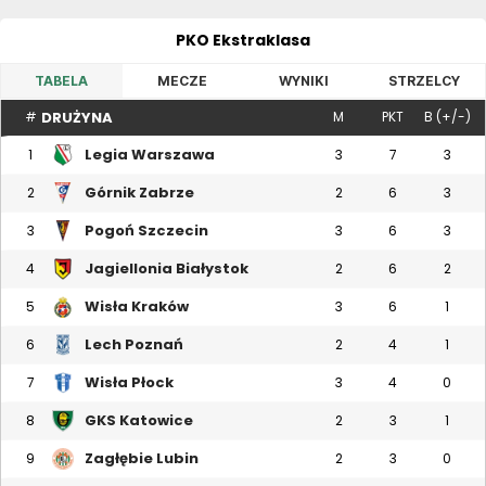
PKO Ekstraklasa
TABELA
MECZE
WYNIKI
STRZELCY
DRUŻYNA
#
M
PKT
B (+/-)
Legia Warszawa
1
3
7
3
Górnik Zabrze
2
2
6
3
Pogoń Szczecin
3
3
6
3
Jagiellonia Białystok
4
2
6
2
Wisła Kraków
5
3
6
1
Lech Poznań
6
2
4
1
Wisła Płock
7
3
4
0
GKS Katowice
8
2
3
1
Zagłębie Lubin
9
2
3
0