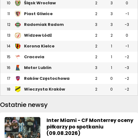
Śląsk Wrocław
10
2
3
0
Piast Gliwice
11
2
3
-1
Radomiak Radom
12
3
3
-3
Widzew Łódź
13
2
2
0
Korona Kielce
14
2
1
-1
Cracovia
15
2
1
-2
Motor Lublin
16
3
1
-3
Raków Częstochowa
17
2
0
-2
Wieczysta Kraków
18
2
0
-2
Ostatnie newsy
Inter Miami - CF Monterrey oceny
piłkarzy po spotkaniu
(09.08.2026)