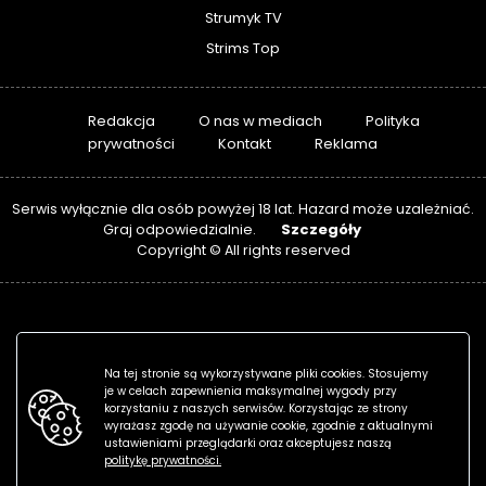
Strumyk TV
Strims Top
Redakcja
O nas w mediach
Polityka
prywatności
Kontakt
Reklama
Serwis wyłącznie dla osób powyżej 18 lat. Hazard może uzależniać.
Szczegóły
Graj odpowiedzialnie.
Copyright © All rights reserved
Na tej stronie są wykorzystywane pliki cookies. Stosujemy
je w celach zapewnienia maksymalnej wygody przy
korzystaniu z naszych serwisów. Korzystając ze strony
wyrażasz zgodę na używanie cookie, zgodnie z aktualnymi
ustawieniami przeglądarki oraz akceptujesz naszą
politykę prywatności.