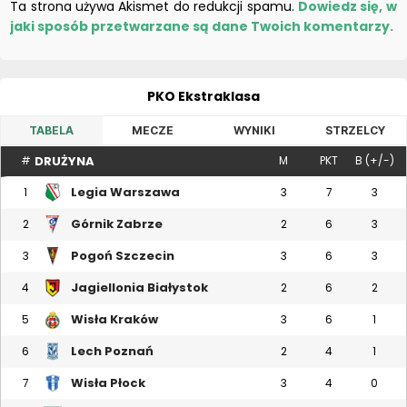
Ta strona używa Akismet do redukcji spamu.
Dowiedz się, w
jaki sposób przetwarzane są dane Twoich komentarzy.
PKO Ekstraklasa
TABELA
MECZE
WYNIKI
STRZELCY
DRUŻYNA
#
M
PKT
B (+/-)
Legia Warszawa
1
3
7
3
Górnik Zabrze
2
2
6
3
Pogoń Szczecin
3
3
6
3
Jagiellonia Białystok
4
2
6
2
Wisła Kraków
5
3
6
1
Lech Poznań
6
2
4
1
Wisła Płock
7
3
4
0