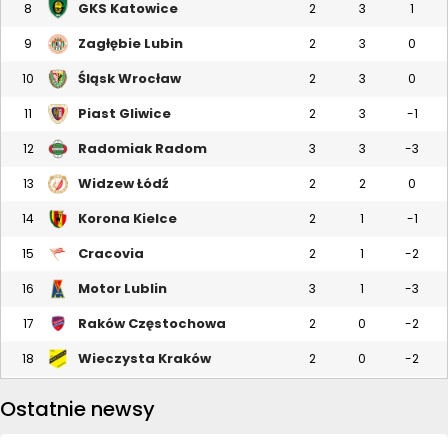
GKS Katowice
8
2
3
1
Zagłębie Lubin
9
2
3
0
Śląsk Wrocław
10
2
3
0
Piast Gliwice
11
2
3
-1
Radomiak Radom
12
3
3
-3
Widzew Łódź
13
2
2
0
Korona Kielce
14
2
1
-1
Cracovia
15
2
1
-2
Motor Lublin
16
3
1
-3
Raków Częstochowa
17
2
0
-2
Wieczysta Kraków
18
2
0
-2
Ostatnie newsy