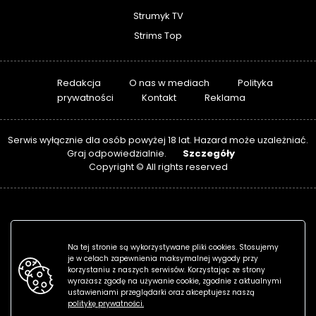
Strumyk TV
Strims Top
Redakcja
O nas w mediach
Polityka
prywatności
Kontakt
Reklama
Serwis wyłącznie dla osób powyżej 18 lat. Hazard może uzależniać.
Szczegóły
Graj odpowiedzialnie.
Copyright © All rights reserved
Na tej stronie są wykorzystywane pliki cookies. Stosujemy
je w celach zapewnienia maksymalnej wygody przy
korzystaniu z naszych serwisów. Korzystając ze strony
wyrażasz zgodę na używanie cookie, zgodnie z aktualnymi
ustawieniami przeglądarki oraz akceptujesz naszą
politykę prywatności.