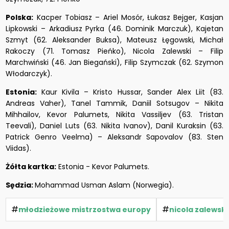
Polska:
Kacper Tobiasz – Ariel Mosór, Łukasz Bejger, Kasjan
Lipkowski – Arkadiusz Pyrka (46. Dominik Marczuk), Kajetan
Szmyt (62. Aleksander Buksa), Mateusz Łęgowski, Michał
Rakoczy (71. Tomasz Pieńko), Nicola Zalewski – Filip
Marchwiński (46. Jan Biegański), Filip Szymczak (62. Szymon
Włodarczyk).
Estonia:
Kaur Kivila – Kristo Hussar, Sander Alex Liit (83.
Andreas Vaher), Tanel Tammik, Daniil Sotsugov – Nikita
Mihhailov, Kevor Palumets, Nikita Vassiljev (63. Tristan
Teevali), Daniel Luts (63. Nikita Ivanov), Danil Kuraksin (63.
Patrick Genro Veelma) – Aleksandr Sapovalov (83. Sten
Viidas).
Żółta kartka:
Estonia - Kevor Palumets.
Sędzia:
Mohammad Usman Aslam (Norwegia).
#
#
młodzieżowe mistrzostwa europy
nicola zalewski