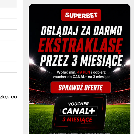
żkę, co