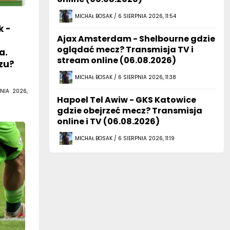
MICHAŁ BOSAK / 6 SIERPNIA 2026, 11:54
k -
Ajax Amsterdam - Shelbourne gdzie
oglądać mecz? Transmisja TV i
a.
stream online (06.08.2026)
zu?
MICHAŁ BOSAK / 6 SIERPNIA 2026, 11:38
NIA 2026,
Hapoel Tel Awiw - GKS Katowice
gdzie obejrzeć mecz? Transmisja
online i TV (06.08.2026)
MICHAŁ BOSAK / 6 SIERPNIA 2026, 11:19