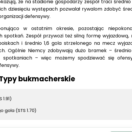
kazują, że na stadionie gospodarzy zespół traci średnio
ich dziesięciu występach pozwalał rywalom zdobyć śred
organizacji defensywy.
onująco w ostatnim okresie, pozostając niepokon
h spotkań. Zespół przywozi też silną formę wyjazdową, 
oiskach i średnio 1,6 gola strzelonego na mecz wyja
ach. Ogólnie Niemcy zdobywają dużo bramek – średnio
iu spotkaniach – więc możemy spodziewać się ofen
fensywy.
 Typy bukmacherskie
 1.91)
o gola (STS 1.70)