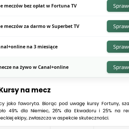
Spraw
e meczów bez opłat w Fortuna TV
Spraw
je meczów za darmo w Superbet TV
Spraw
nal+online na 3 miesiące
Spraw
mecze na żywo w Canal+online
Kursy na mecz
y jako faworyta. Biorąc pod uwagę kursy Fortuny, sz
oło 49% dla Niemiec, 26% dla Ekwadoru i 25% na re
ckiej ekipy, zwłaszcza w aspekcie skuteczności.