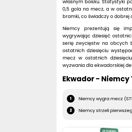
własnym boisku. Statystyki po
0,5 gola na mecz, a w ostatn
bramki, co świadczy o dobrej 
Niemcy prezentują się imp
wygrywając dziesięć ostatnic
serię zwycięstw na obcych b
ostatnich dziesięciu występ
mecz w ostatnich dziesięc
wyzwania dla ekwadorskiej de
Ekwador - Niemcy
Niemcy wygra mecz (STS
Niemcy strzeli pierwszeg
ZA DARMO