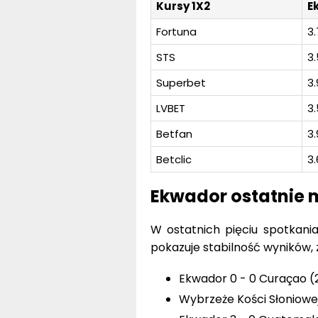
Kursy 1X2
E
Fortuna
3.
STS
3
Superbet
3.
LVBET
3
Betfan
3.
Betclic
3.
Ekwador ostatnie 
W ostatnich pięciu spotkani
pokazuje stabilność wyników,
Ekwador 0 - 0 Curaçao (2
Wybrzeże Kości Słoniowej