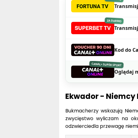
Transmisj
ZA DARMO
Transmis
Kod do Ca
CANAL+ SUPER SPORT
Oglądaj 
Ekwador - Niemcy 
Bukmacherzy wskazują Niemc
zwycięstwo wyliczam na ok
odzwierciedla przewagę niemie