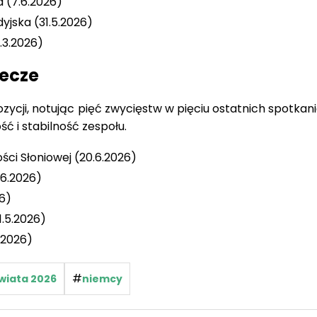
 (7.6.2026)
yjska (31.5.2026)
1.3.2026)
ecze
ycji, notując pięć zwycięstw w pięciu ostatnich spotkan
 i stabilność zespołu.
ści Słoniowej (20.6.2026)
.6.2026)
6)
1.5.2026)
.2026)
#
wiata 2026
niemcy