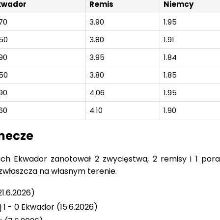
kwador
Remis
Niemcy
70
3.90
1.95
.50
3.80
1.91
90
3.95
1.84
.50
3.80
1.85
90
4.06
1.95
60
4.10
1.90
mecze
ach Ekwador zanotował 2 zwycięstwa, 2 remisy i 1 pora
 zwłaszcza na własnym terenie.
1.6.2026)
 1 - 0 Ekwador (15.6.2026)