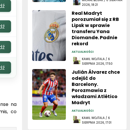
MICHAŁ BOSAK / 6 SIERPNIA
dź
2026, 18:21
Real Madryt
porozumiał się z RB
Lipsk w sprawie
dź
transferu Yana
Diomande. Padnie
rekord
dź
AKTUALNOŚCI
KAMIL WOJTALA / 6
SIERPNIA 2026, 17:50
dź
Julián Álvarez chce
odejść do
Barcelony.
Porozmawia z
władzami Atlético
Madryt
anse na
mis, co
AKTUALNOŚCI
KAMIL WOJTALA / 6
SIERPNIA 2026, 17:01