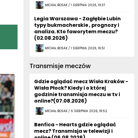
MICHAŁ BOSAK / 1 SIERPNIA 2026, 19:37
Legia Warszawa - Zagłębie Lubin
typy bukmacherskie , prognozy i
analiza. Kto faworytem meczu?
(02.08.2026)
MICHAŁ BOSAK / 1 SIERPNIA 2026, 16:51
Transmisje meczów
Gdzie oglądać mecz Wisła Kraków -
Wisła Płock? Kiedy i o której
godzinie transmisja meczu w tv i
online?(07.08.2026)
MICHAŁ BOSAK / 6 SIERPNIA 2026, 18:52
Benfica - Hearts gdzie oglądać
mecz? Transmisja w telewizji i
online (06.08.2026)