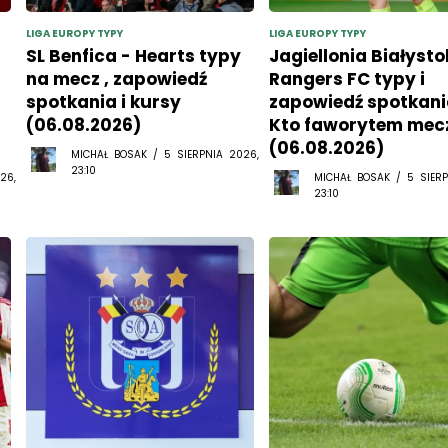
LIGA EUROPY TYPY
LIGA EUROPY TYPY
SL Benfica - Hearts typy
Jagiellonia Białysto
na mecz , zapowiedź
Rangers FC typy i
spotkania i kursy
zapowiedź spotkani
(06.08.2026)
Kto faworytem mec
(06.08.2026)
MICHAŁ BOSAK / 5 SIERPNIA 2026,
23:10
26,
MICHAŁ BOSAK / 5 SIERP
23:10