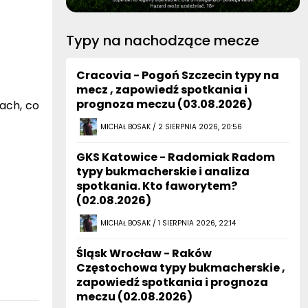
Typy na nachodzące mecze
Cracovia - Pogoń Szczecin typy na
mecz , zapowiedź spotkania i
prognoza meczu (03.08.2026)
iach, co
MICHAŁ BOSAK / 2 SIERPNIA 2026, 20:56
GKS Katowice - Radomiak Radom
typy bukmacherskie i analiza
spotkania. Kto faworytem?
(02.08.2026)
MICHAŁ BOSAK / 1 SIERPNIA 2026, 22:14
Śląsk Wrocław - Raków
Częstochowa typy bukmacherskie ,
zapowiedź spotkania i prognoza
meczu (02.08.2026)