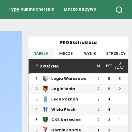
Typy bukmacherskie
Mecze na żywo
PKO Ekstraklasa
TABELA
MECZE
WYNIKI
STRZELCY
B
DRUŻYNA
#
M
PKT
(+/-)
Legia Warszawa
1
2
6
3
Jagiellonia
2
2
6
2
Białystok
Lech Poznań
3
2
4
1
Wisła Płock
4
2
4
1
GKS Katowice
5
2
3
1
Górnik Zabrze
6
1
3
1