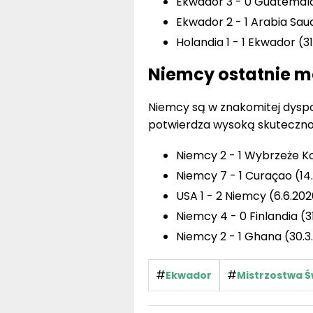
Ekwador 3 - 0 Guatemala
Ekwador 2 - 1 Arabia Saud
Holandia 1 - 1 Ekwador (3
Niemcy ostatnie m
Niemcy są w znakomitej dyspoz
potwierdza wysoką skuteczność
Niemcy 2 - 1 Wybrzeże Ko
Niemcy 7 - 1 Curaçao (14
USA 1 - 2 Niemcy (6.6.202
Niemcy 4 - 0 Finlandia (3
Niemcy 2 - 1 Ghana (30.3
#
#
Ekwador
Mistrzostwa Ś