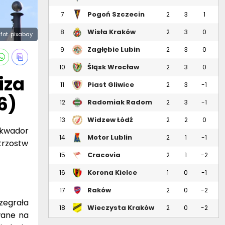
Pogoń Szczecin
7
2
3
1
Wisła Kraków
8
2
3
0
fot. pixabay
Zagłębie Lubin
9
2
3
0
Śląsk Wrocław
10
2
3
0
iza
Piast Gliwice
11
2
3
-1
6)
Radomiak Radom
12
2
3
-1
Widzew Łódź
13
2
2
0
Ekwador
Motor Lublin
14
2
1
-1
trzostw
Cracovia
15
2
1
-2
Korona Kielce
16
1
0
-1
Raków
17
2
0
-2
Częstochowa
zegrała
Wieczysta Kraków
18
2
0
-2
wane na