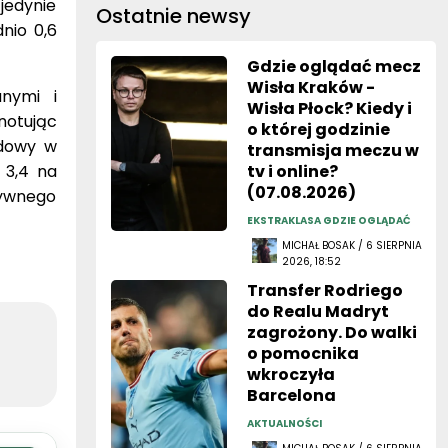
 jedynie
Ostatnie newsy
nio 0,6
Gdzie oglądać mecz
Wisła Kraków -
anymi i
Wisła Płock? Kiedy i
notując
o której godzinie
zdowy w
transmisja meczu w
 3,4 na
tv i online?
(07.08.2026)
sywnego
EKSTRAKLASA GDZIE OGLĄDAĆ
MICHAŁ BOSAK / 6 SIERPNIA
2026, 18:52
Transfer Rodriego
do Realu Madryt
zagrożony. Do walki
o pomocnika
wkroczyła
Barcelona
AKTUALNOŚCI