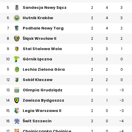
Sandecja Nowy Sącz
5
2
4
3
Hutnik Kraków
6
2
4
3
Podhale Nowy Targ
7
2
4
2
Śląsk Wrocław II
8
2
3
2
Stal Stalowa Wola
9
2
3
1
Górnik Łęczna
10
2
3
0
Lechia Zielona Góra
11
2
2
0
Sokół Kleczew
12
2
2
0
Olimpia Grudziądz
13
2
1
-3
Zawisza Bydgoszcz
14
2
1
-3
Legia Warszawa II
15
2
0
-3
Świt Szczecin
16
2
0
-4
Chojniczanka Chojnice
17
2
0
-4