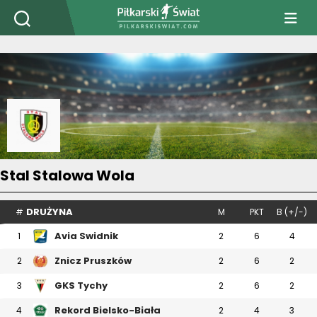
PiłkarskiSwiat.com
Stal Stalowa Wola
DRUŻYNA
#
M
PKT
B (+/-)
Avia Swidnik
1
2
6
4
Znicz Pruszków
2
2
6
2
GKS Tychy
3
2
6
2
Rekord Bielsko-Biała
4
2
4
3