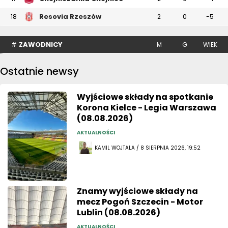
Resovia Rzeszów
18
2
0
-5
ZAWODNICY
#
M
G
WIEK
Ostatnie newsy
Wyjściowe składy na spotkanie
Korona Kielce - Legia Warszawa
(08.08.2026)
AKTUALNOŚCI
KAMIL WOJTALA / 8 SIERPNIA 2026, 19:52
Znamy wyjściowe składy na
mecz Pogoń Szczecin - Motor
Lublin (08.08.2026)
AKTUALNOŚCI