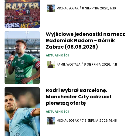
MICHAŁ BOSAK / 8 SIERPNIA 2026, 17:19
Wyjściowe jedenastki na mecz
Radomiak Radom - Górnik
Zabrze (08.08.2026)
AKTUALNOŚCI
KAMIL WOJTALA / 8 SIERPNIA 2026, 14:11
Rodri wybrał Barcelonę.
Manchester City odrzucił
pierwszą ofertę
AKTUALNOŚCI
MICHAŁ BOSAK / 7 SIERPNIA 2026, 16:48