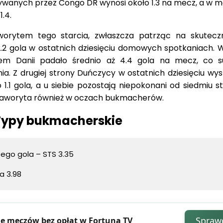
obywanych przez Congo DR wynosi około 1.3 na mecz, a w 
.4.
aworytem tego starcia, zwłaszcza patrząc na skutec
2.2 gola w ostatnich dziesięciu domowych spotkaniach. W
em Danii padało średnio aż 4.4 gola na mecz, co s
a. Z drugiej strony Duńczycy w ostatnich dziesięciu wy
1.1 gola, a u siebie pozostają niepokonani od siedmiu s
 faworyta również w oczach bukmacherów.
Typy bukmacherskie
zego gola – STS 3.35
a 3.98
Spraw
e meczów bez opłat w Fortuna TV