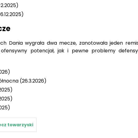
12.2025)
6.12.2025)
cze
ach Dania wygrała dwa mecze, zanotowała jeden remis
o ofensywny potencjał, jak i pewne problemy defen
2026)
ółnocna (26.3.2026)
.2025)
.2025)
2025)
cz towarzyski