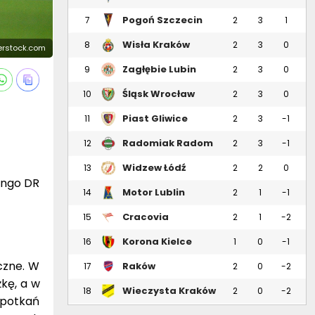
Pogoń Szczecin
7
2
3
1
Wisła Kraków
8
2
3
0
terstock.com
Zagłębie Lubin
9
2
3
0
Śląsk Wrocław
10
2
3
0
Piast Gliwice
11
2
3
-1
Radomiak Radom
12
2
3
-1
Widzew Łódź
13
2
2
0
Congo DR
Motor Lublin
14
2
1
-1
Cracovia
15
2
1
-2
Korona Kielce
16
1
0
-1
czne. W
Raków
17
2
0
-2
Częstochowa
kę, a w
Wieczysta Kraków
18
2
0
-2
 spotkań