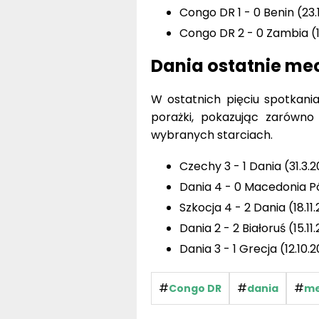
Congo DR 1 - 0 Benin (23.
Congo DR 2 - 0 Zambia (1
Dania ostatnie me
W ostatnich pięciu spotkani
porażki, pokazując zarówn
wybranych starciach.
Czechy 3 - 1 Dania (31.3.
Dania 4 - 0 Macedonia P
Szkocja 4 - 2 Dania (18.11
Dania 2 - 2 Białoruś (15.11
Dania 3 - 1 Grecja (12.10.
#
#
#
Congo DR
dania
me