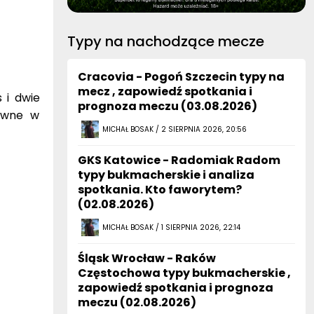
Typy na nachodzące mecze
Cracovia - Pogoń Szczecin typy na
mecz , zapowiedź spotkania i
 i dwie
prognoza meczu (03.08.2026)
sywne w
MICHAŁ BOSAK / 2 SIERPNIA 2026, 20:56
GKS Katowice - Radomiak Radom
typy bukmacherskie i analiza
spotkania. Kto faworytem?
(02.08.2026)
MICHAŁ BOSAK / 1 SIERPNIA 2026, 22:14
Śląsk Wrocław - Raków
Częstochowa typy bukmacherskie ,
zapowiedź spotkania i prognoza
meczu (02.08.2026)