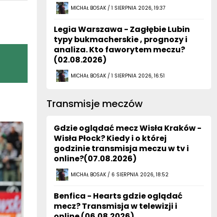
MICHAŁ BOSAK / 1 SIERPNIA 2026, 19:37
Legia Warszawa - Zagłębie Lubin
typy bukmacherskie , prognozy i
analiza. Kto faworytem meczu?
(02.08.2026)
MICHAŁ BOSAK / 1 SIERPNIA 2026, 16:51
Transmisje meczów
Gdzie oglądać mecz Wisła Kraków -
Wisła Płock? Kiedy i o której
godzinie transmisja meczu w tv i
online?(07.08.2026)
MICHAŁ BOSAK / 6 SIERPNIA 2026, 18:52
Benfica - Hearts gdzie oglądać
mecz? Transmisja w telewizji i
online (06.08.2026)