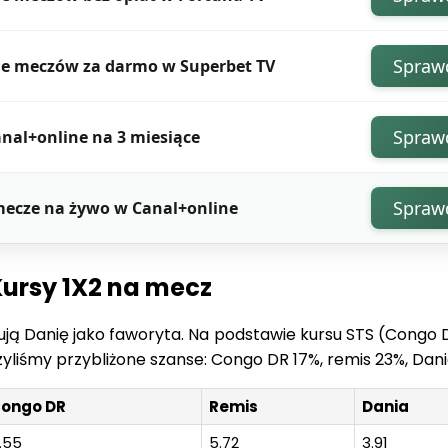
Spraw
je meczów za darmo w Superbet TV
Spraw
nal+online na 3 miesiące
Spraw
mecze na żywo w Canal+online
Kursy 1X2 na mecz
ą Danię jako faworyta. Na podstawie kursu STS (Congo D
czyliśmy przybliżone szanse: Congo DR 17%, remis 23%, Dan
ongo DR
Remis
Dania
.55
5.72
3.91