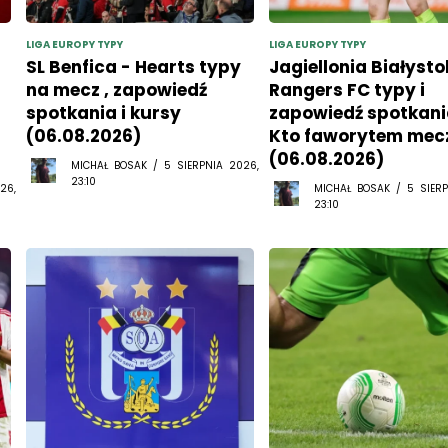
LIGA EUROPY TYPY
LIGA EUROPY TYPY
SL Benfica - Hearts typy
Jagiellonia Białysto
na mecz , zapowiedź
Rangers FC typy i
spotkania i kursy
zapowiedź spotkani
(06.08.2026)
Kto faworytem mec
(06.08.2026)
MICHAŁ BOSAK / 5 SIERPNIA 2026,
23:10
26,
MICHAŁ BOSAK / 5 SIERP
23:10