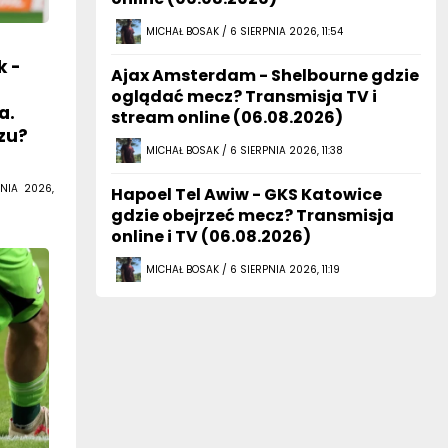
MICHAŁ BOSAK / 6 SIERPNIA 2026, 11:54
k -
Ajax Amsterdam - Shelbourne gdzie
oglądać mecz? Transmisja TV i
a.
stream online (06.08.2026)
zu?
MICHAŁ BOSAK / 6 SIERPNIA 2026, 11:38
NIA 2026,
Hapoel Tel Awiw - GKS Katowice
gdzie obejrzeć mecz? Transmisja
online i TV (06.08.2026)
MICHAŁ BOSAK / 6 SIERPNIA 2026, 11:19