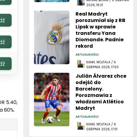
MICHAŁ BOSAK / 6 SIERPNIA
2026, 18:21
Real Madryt
dź
porozumiał się z RB
Lipsk w sprawie
transferu Yana
Diomande. Padnie
dź
rekord
AKTUALNOŚCI
dź
KAMIL WOJTALA / 6
SIERPNIA 2026, 17:50
Julián Álvarez chce
odejść do
Barcelony.
Porozmawia z
władzami Atlético
R 5.40,
Madryt
ia 60%.
AKTUALNOŚCI
KAMIL WOJTALA / 6
SIERPNIA 2026, 17:01