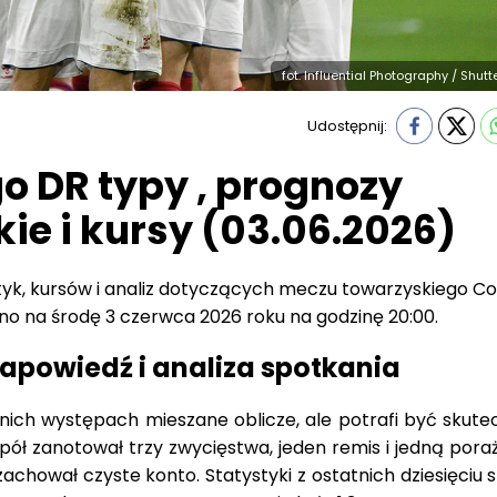
fot. Influential Photography / Shut
Udostępnij:
o DR typy , prognozy
e i kursy (03.06.2026)
ystyk, kursów i analiz dotyczących meczu towarzyskiego 
no na środę 3 czerwca 2026 roku na godzinę 20:00.
apowiedź i analiza spotkania
ich występach mieszane oblicze, ale potrafi być skute
ół zanotował trzy zwycięstwa, jeden remis i jedną poraż
zachował czyste konto. Statystyki z ostatnich dziesięciu