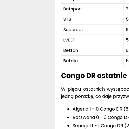
Betsport
3
STS
5
Superbet
6
LVBET
5
Betfan
6
Betclic
5
Congo DR ostatnie
W pięciu ostatnich występac
jedną porażkę, co daje przyzw
Algeria 1 - 0 Congo DR (6
Botswana 0 - 3 Congo DR
Senegal 1 - 1 Congo DR (2