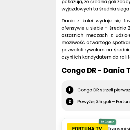
pokazują, że średnia goli zd
wyjazdowych ta średnia sięga 1
Dania z kolei wydaje się f
ofensywie u siebie – średnio 
ostatnich meczach z udział
możliwość otwartego spotkani
pozwalali rywalom na średnio 
czyni ich kandydatem do roli
Congo DR - Dania 
Congo DR strzeli pierws
Powyżej 3.5 goli – Fortun
ZA DARMO
Transmisj