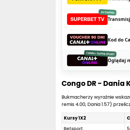
ZA DARMO
Transmis
Kod do Ca
CANAL+ SUPER SPORT
Oglądaj 
Congo DR - Dania 
Bukmacherzy wyraźnie wskazuj
remis 4.00, Dania 1.57) przeli
Kursy 1X2
C
Betsport
5