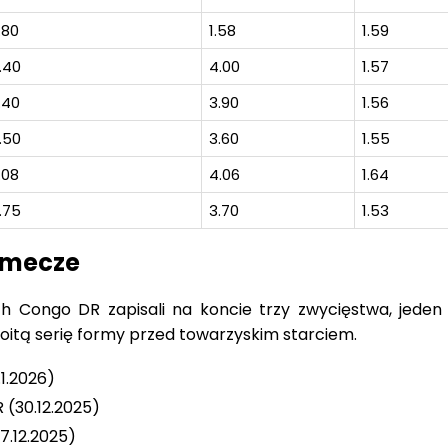
.80
1.58
1.59
.40
4.00
1.57
.40
3.90
1.56
.50
3.60
1.55
.08
4.06
1.64
.75
3.70
1.53
 mecze
h Congo DR zapisali na koncie trzy zwycięstwa, jeden 
oitą serię formy przed towarzyskim starciem.
.1.2026)
 (30.12.2025)
7.12.2025)