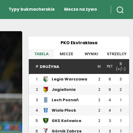
Typy bukmacherskie
Mecze na żywo
PKO Ekstraklasa
TABELA
MECZE
WYNIKI
STRZELCY
B
DRUŻYNA
#
M
PKT
(+/-)
Legia Warszawa
1
2
6
3
Jagiellonia
2
2
6
2
Białystok
Lech Poznań
3
2
4
1
Wisła Płock
4
2
4
1
GKS Katowice
5
2
3
1
Górnik Zabrze
6
1
3
1