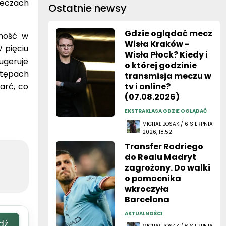
meczach
Ostatnie newsy
Gdzie oglądać mecz
zność w
Wisła Kraków -
 pięciu
Wisła Płock? Kiedy i
ugeruje
o której godzinie
stępach
transmisja meczu w
tarć, co
tv i online?
(07.08.2026)
EKSTRAKLASA GDZIE OGLĄDAĆ
MICHAŁ BOSAK / 6 SIERPNIA
2026, 18:52
Transfer Rodriego
do Realu Madryt
zagrożony. Do walki
o pomocnika
wkroczyła
Barcelona
AKTUALNOŚCI
dź