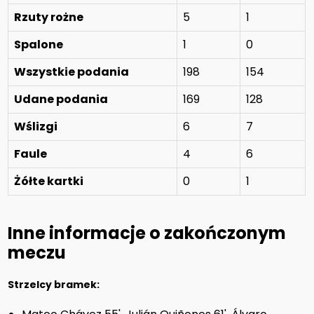
Rzuty rożne
5
1
Spalone
1
0
Wszystkie podania
198
154
Udane podania
169
128
Wślizgi
6
7
Faule
4
6
Żółte kartki
0
1
Inne informacje o zakończonym
meczu
Strzelcy bramek: