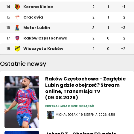
Korona Kielce
14
2
1
-1
Cracovia
15
2
1
-2
Motor Lublin
16
3
1
-3
Raków Częstochowa
17
2
0
-2
Wieczysta Kraków
18
2
0
-2
Ostatnie newsy
Raków Częstochowa - Zagłębie
Lubin gdzie obejrzeć? Stream
online, Transmisja TV
(09.08.2026)
EKSTRAKLASA GDZIE OGLĄDAĆ
MICHAŁ BOSAK / 9 SIERPNIA 2026, 6:58