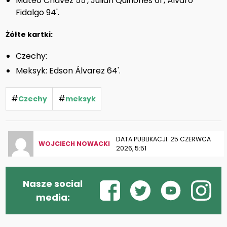
Mateo Chávez 55', Julián Quiñones 61', Álvaro
Fidalgo 94'.
Żółte kartki:
Czechy:
Meksyk: Edson Álvarez 64'.
#
#
Czechy
meksyk
DATA PUBLIKACJI: 25 CZERWCA
WOJCIECH NOWACKI
2026, 5:51
Nasze social
media: