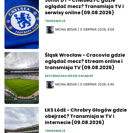
Johor DT - Chelsea FC gdzie
oglądać mecz? Transmisja TV i
serwisy online (09.08.2026)
TRANSMISJE
MICHAŁ BOSAK / 9 SIERPNIA 2026, 6:58
Śląsk Wrocław - Cracovia gdzie
oglądać mecz? Stream online i
transmisja TV (09.08.2026)
EKSTRAKLASA GDZIE OGLĄDAĆ
MICHAŁ BOSAK / 9 SIERPNIA 2026, 6:44
ŁKS Łódź - Chrobry Głogów gdzie
obejrzeć? Transmisja w TV i
internecie (09.08.2026)
TRANSMISJE