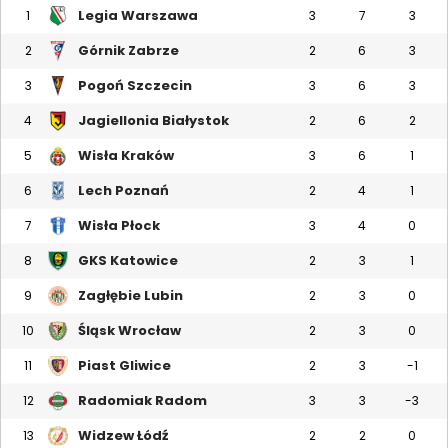
Legia Warszawa
1
3
7
3
Górnik Zabrze
2
2
6
3
Pogoń Szczecin
3
3
6
3
Jagiellonia Białystok
4
2
6
2
Wisła Kraków
5
3
6
1
Lech Poznań
6
2
4
1
Wisła Płock
7
3
4
0
GKS Katowice
8
2
3
1
Zagłębie Lubin
9
2
3
0
Śląsk Wrocław
10
2
3
0
Piast Gliwice
11
2
3
-1
Radomiak Radom
12
3
3
-3
Widzew Łódź
13
2
2
0