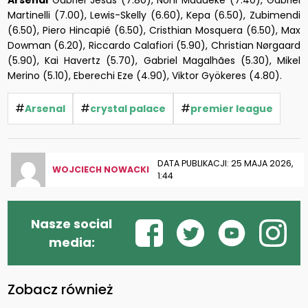
Martinelli (7.00), Lewis-Skelly (6.60), Kepa (6.50), Zubimendi
(6.50), Piero Hincapié (6.50), Cristhian Mosquera (6.50), Max
Dowman (6.20), Riccardo Calafiori (5.90), Christian Nørgaard
(5.90), Kai Havertz (5.70), Gabriel Magalhães (5.30), Mikel
Merino (5.10), Eberechi Eze (4.90), Viktor Gyökeres (4.80).
#
#
#
Arsenal
crystal palace
premier league
DATA PUBLIKACJI: 25 MAJA 2026,
WOJCIECH NOWACKI
1:44
Nasze social
media:
Zobacz również