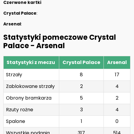
Czerwone kartki
Crystal Palace
:
Arsenal
:
Statystyki pomeczowe Crystal
Palace - Arsenal
Statystyki z meczu
Crystal Palace
Arsenal
Strzały
8
17
Zablokowane strzały
2
4
Obrony bramkarza
5
2
Rzuty rożne
3
4
Spalone
1
0
Wszystkie podania
317
514