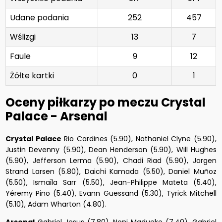
Udane podania
252
457
Wślizgi
13
7
Faule
9
12
Żółte kartki
0
1
Oceny piłkarzy po meczu Crystal
Palace - Arsenal
Crystal Palace
Rio Cardines (5.90), Nathaniel Clyne (5.90),
Justin Devenny (5.90), Dean Henderson (5.90), Will Hughes
(5.90), Jefferson Lerma (5.90), Chadi Riad (5.90), Jorgen
Strand Larsen (5.80), Daichi Kamada (5.50), Daniel Muñoz
(5.50), Ismaïla Sarr (5.50), Jean-Philippe Mateta (5.40),
Yéremy Pino (5.40), Evann Guessand (5.30), Tyrick Mitchell
(5.10), Adam Wharton (4.80).
Arsenal
Gabriel Jesus (7.80), Noni Madueke (7.40), Gabriel