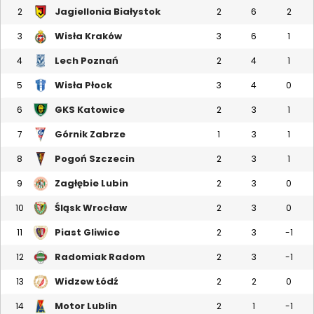
Jagiellonia Białystok
2
2
6
2
Wisła Kraków
3
3
6
1
Lech Poznań
4
2
4
1
Wisła Płock
5
3
4
0
GKS Katowice
6
2
3
1
Górnik Zabrze
7
1
3
1
Pogoń Szczecin
8
2
3
1
Zagłębie Lubin
9
2
3
0
Śląsk Wrocław
10
2
3
0
Piast Gliwice
11
2
3
-1
Radomiak Radom
12
2
3
-1
Widzew Łódź
13
2
2
0
Motor Lublin
14
2
1
-1