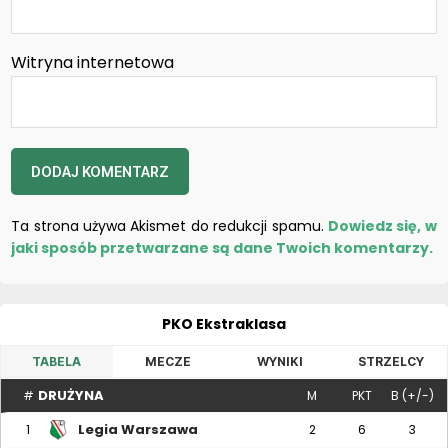
Witryna internetowa
Ta strona używa Akismet do redukcji spamu.
Dowiedz się, w
jaki sposób przetwarzane są dane Twoich komentarzy.
PKO Ekstraklasa
TABELA
MECZE
WYNIKI
STRZELCY
DRUŻYNA
#
M
PKT
B (+/-)
Legia Warszawa
1
2
6
3