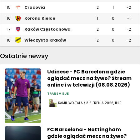
Cracovia
15
2
1
-2
Korona Kielce
16
1
0
-1
Raków Częstochowa
17
2
0
-2
Wieczysta Kraków
18
2
0
-2
Ostatnie newsy
Udinese - FC Barcelona gdzie
oglądać mecz na żywo? Stream
online i w telewizji (08.08.2026)
TRANSMISJE
KAMIL WOJTALA / 8 SIERPNIA 2026, 11:40
FC Barcelona - Nottingham
gdzie oglądać mecz na żywo?