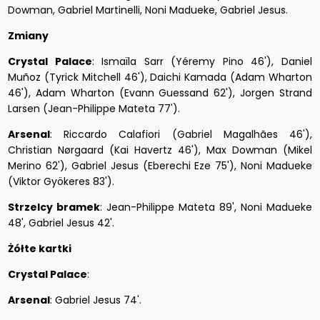
Dowman, Gabriel Martinelli, Noni Madueke, Gabriel Jesus.
Zmiany
Crystal Palace
: Ismaïla Sarr (Yéremy Pino 46'), Daniel
Muñoz (Tyrick Mitchell 46'), Daichi Kamada (Adam Wharton
46'), Adam Wharton (Evann Guessand 62'), Jorgen Strand
Larsen (Jean-Philippe Mateta 77').
Arsenal
: Riccardo Calafiori (Gabriel Magalhães 46'),
Christian Nørgaard (Kai Havertz 46'), Max Dowman (Mikel
Merino 62'), Gabriel Jesus (Eberechi Eze 75'), Noni Madueke
(Viktor Gyökeres 83').
Strzelcy bramek
: Jean-Philippe Mateta 89', Noni Madueke
48', Gabriel Jesus 42'.
Żółte kartki
Crystal Palace
:
Arsenal
: Gabriel Jesus 74'.