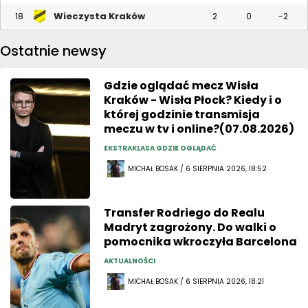
Wieczysta Kraków
18
2
0
-2
Ostatnie newsy
Gdzie oglądać mecz Wisła
Kraków - Wisła Płock? Kiedy i o
której godzinie transmisja
meczu w tv i online?(07.08.2026)
EKSTRAKLASA GDZIE OGLĄDAĆ
MICHAŁ BOSAK / 6 SIERPNIA 2026, 18:52
Transfer Rodriego do Realu
Madryt zagrożony. Do walki o
pomocnika wkroczyła Barcelona
AKTUALNOŚCI
MICHAŁ BOSAK / 6 SIERPNIA 2026, 18:21