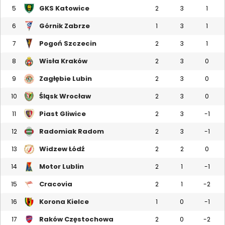
GKS Katowice
5
2
3
1
Górnik Zabrze
6
1
3
1
Pogoń Szczecin
7
2
3
1
Wisła Kraków
8
2
3
0
Zagłębie Lubin
9
2
3
0
Śląsk Wrocław
10
2
3
0
Piast Gliwice
11
2
3
-1
Radomiak Radom
12
2
3
-1
Widzew Łódź
13
2
2
0
Motor Lublin
14
2
1
-1
Cracovia
15
2
1
-2
Korona Kielce
16
1
0
-1
Raków Częstochowa
17
2
0
-2