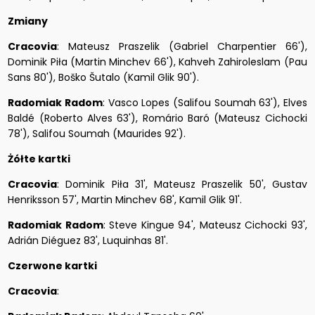
Zmiany
Cracovia
: Mateusz Praszelik (Gabriel Charpentier 66'),
Dominik Piła (Martin Minchev 66'), Kahveh Zahiroleslam (Pau
Sans 80'), Boško Šutalo (Kamil Glik 90').
Radomiak Radom
: Vasco Lopes (Salifou Soumah 63'), Elves
Baldé (Roberto Alves 63'), Romário Baró (Mateusz Cichocki
78'), Salifou Soumah (Maurides 92').
Żółte kartki
Cracovia
: Dominik Piła 31', Mateusz Praszelik 50', Gustav
Henriksson 57', Martin Minchev 68', Kamil Glik 91'.
Radomiak Radom
: Steve Kingue 94', Mateusz Cichocki 93',
Adrián Diéguez 83', Luquinhas 81'.
Czerwone kartki
Cracovia
: