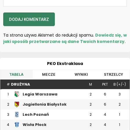
Ta strona używa Akismet do redukcji spamu.
Dowiedz się, w
jaki sposób przetwarzane są dane Twoich komentarzy.
PKO Ekstraklasa
TABELA
MECZE
WYNIKI
STRZELCY
DRUŻYNA
#
M
PKT
B (+/-)
Legia Warszawa
1
2
6
3
Jagiellonia Białystok
2
2
6
2
Lech Poznań
3
2
4
1
Wisła Płock
4
2
4
1