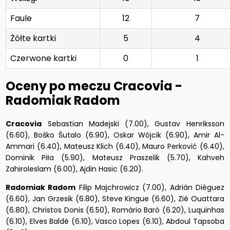
Faule
12
7
Żółte kartki
5
4
Czerwone kartki
0
1
Oceny po meczu Cracovia -
Radomiak Radom
Cracovia
Sebastian Madejski (7.00), Gustav Henriksson
(6.60), Boško Šutalo (6.90), Oskar Wójcik (6.90), Amir Al-
Ammari (6.40), Mateusz Klich (6.40), Mauro Perković (6.40),
Dominik Piła (5.90), Mateusz Praszelik (5.70), Kahveh
Zahiroleslam (6.00), Ajdin Hasic (6.20).
Radomiak Radom
Filip Majchrowicz (7.00), Adrián Diéguez
(6.60), Jan Grzesik (6.80), Steve Kingue (6.60), Zié Ouattara
(6.80), Christos Donis (6.50), Romário Baró (6.20), Luquinhas
(6.10), Elves Baldé (6.10), Vasco Lopes (6.10), Abdoul Tapsoba