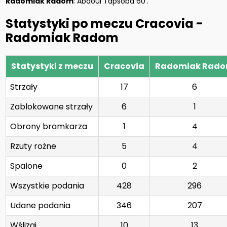
Radomiak Radom
: Abdoul Tapsoba 60'.
Statystyki po meczu Cracovia -
Radomiak Radom
Statystyki z meczu
Cracovia
Radomiak Rad
Strzały
17
6
Zablokowane strzały
6
1
Obrony bramkarza
1
4
Rzuty rożne
5
4
Spalone
0
2
Wszystkie podania
428
296
Udane podania
346
207
Wślizgi
10
13