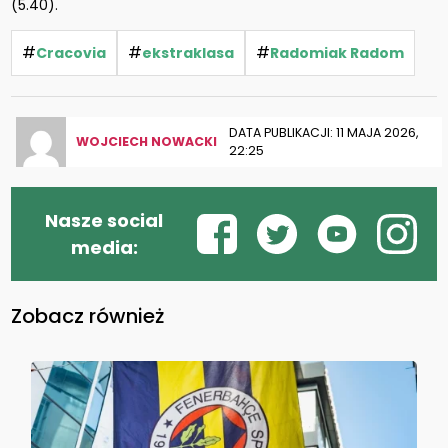
(5.40).
#
#
#
Cracovia
ekstraklasa
Radomiak Radom
DATA PUBLIKACJI: 11 MAJA 2026,
WOJCIECH NOWACKI
22:25
Nasze social
media:
Zobacz również