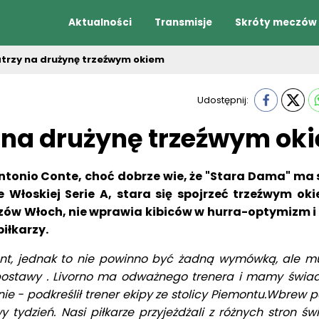
Aktualności
Transmisje
Skróty meczów
trzy na drużynę trzeźwym okiem
Udostępnij:
 na drużynę trzeźwym ok
ntonio Conte, choć dobrze wie, że "Stara Dama" ma
 Włoskiej Serie A, stara się spojrzeć trzeźwym ok
rzów Włoch, nie wprawia kibiców w hurra-optymizm i
iłkarzy.
t, jednak to nie powinno być żadną wymówką, ale m
postawy . Livorno ma odważnego trenera i mamy świ
nie - podkreślił trener ekipy ze stolicy Piemontu.Wbrew
 tydzień. Nasi piłkarze przyjeżdżali z różnych stron św