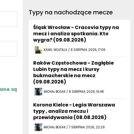
Typy na nachodzące mecze
Śląsk Wrocław - Cracovia typy na
mecz i analiza spotkania. Kto
wygra? (09.08.2026)
KAMIL WOJTALA / 8 SIERPNIA 2026, 17:08
Raków Częstochowa - Zagłębie
Lubin typy na mecz i kursy
bukmacherskie na mecz
(09.08.2026)
zane są
MICHAŁ BOSAK / 8 SIERPNIA 2026, 16:48
Korona Kielce - Legia Warszawa
typy , analiza meczu i
przewidywania (08.08.2026)
MICHAŁ BOSAK / 7 SIERPNIA 2026, 22:29