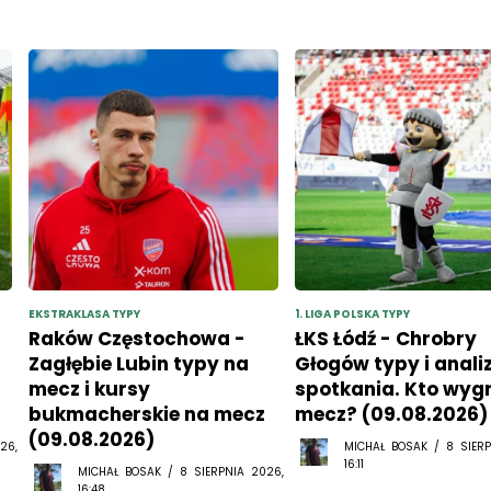
EKSTRAKLASA TYPY
1. LIGA POLSKA TYPY
Raków Częstochowa -
ŁKS Łódź - Chrobry
Zagłębie Lubin typy na
Głogów typy i anali
mecz i kursy
spotkania. Kto wyg
bukmacherskie na mecz
mecz? (09.08.2026)
(09.08.2026)
26,
MICHAŁ BOSAK / 8 SIERP
16:11
MICHAŁ BOSAK / 8 SIERPNIA 2026,
16:48