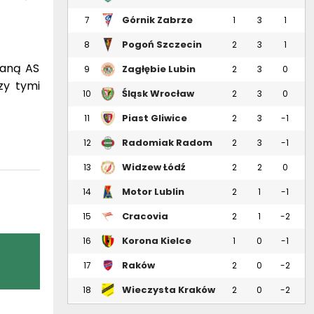
Górnik Zabrze
7
1
3
1
Pogoń Szczecin
8
2
3
1
waną AS
Zagłębie Lubin
9
2
3
0
zy tymi
Śląsk Wrocław
10
2
3
0
Piast Gliwice
11
2
3
-1
Radomiak Radom
12
2
3
-1
Widzew Łódź
13
2
2
0
Motor Lublin
14
2
1
-1
Cracovia
15
2
1
-2
Korona Kielce
16
1
0
-1
Raków
17
2
0
-2
Częstochowa
Wieczysta Kraków
18
2
0
-2