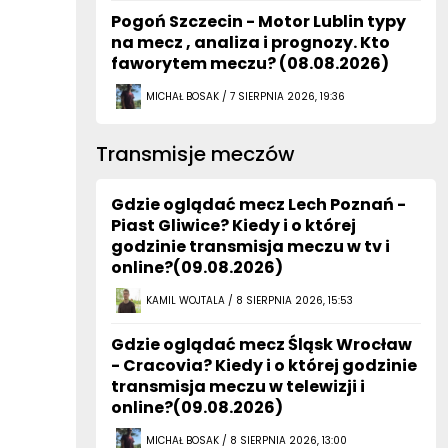
Pogoń Szczecin - Motor Lublin typy
na mecz , analiza i prognozy. Kto
faworytem meczu? (08.08.2026)
MICHAŁ BOSAK / 7 SIERPNIA 2026, 19:36
Transmisje meczów
Gdzie oglądać mecz Lech Poznań -
Piast Gliwice? Kiedy i o której
godzinie transmisja meczu w tv i
online?(09.08.2026)
KAMIL WOJTALA / 8 SIERPNIA 2026, 15:53
Gdzie oglądać mecz Śląsk Wrocław
- Cracovia? Kiedy i o której godzinie
transmisja meczu w telewizji i
online?(09.08.2026)
MICHAŁ BOSAK / 8 SIERPNIA 2026, 13:00