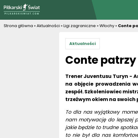
PiłkarskiSwiat.com
Strona główna
»
Aktualności
»
Ligi zagraniczne
»
Włochy
»
Conte pa
Aktualności
Conte patrzy
Trener Juventusu Turyn - A
na objęcie prowadzenia we
zespół. Szkoleniowiec mist
trzeźwym okiem na swoich p
To dla nas wyjątkowy momen
nam motywację do lepszej 
jakie będzie to trudne spotka
to nie był dla nas komfortowy