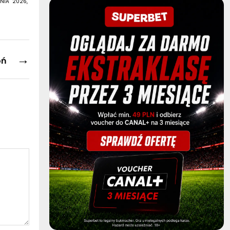
NIA 2026,
→
oń