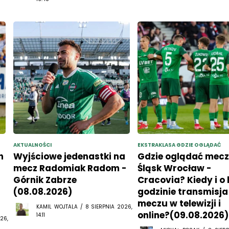
AKTUALNOŚCI
EKSTRAKLASA GDZIE OGLĄDAĆ
h
Wyjściowe jedenastki na
Gdzie oglądać mec
mecz Radomiak Radom -
Śląsk Wrocław -
Górnik Zabrze
Cracovia? Kiedy i o 
(08.08.2026)
godzinie transmisja
meczu w telewizji i
KAMIL WOJTALA / 8 SIERPNIA 2026,
online?(09.08.2026)
14:11
26,