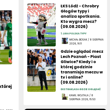
ŁKS Łódź - Chrobry
Głogów typy i
analiza spotkania.
Kto wygra mecz?
(09.08.2026)
1. LIGA POLSKA TYPY
MICHAŁ BOSAK / 8 SIERPNIA
2026, 16:11
Gdzie oglądać mecz
Lech Poznań - Piast
Gliwice? Kiedy i o
której godzinie
transmisja meczu w
z
tv i online?
(09.08.2026)
której
EKSTRAKLASA GDZIE OGLĄDAĆ
KAMIL WOJTALA / 8
SIERPNIA 2026, 15:53