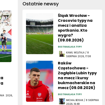
Ostatnie newsy
Śląsk Wrocław -
Cracovia typy na
mecz i analiza
spotkania. Kto
wygra?
(09.08.2026)
EKSTRAKLASA TYPY
KAMIL WOJTALA / 8
SIERPNIA 2026, 17:08
Raków
Częstochowa -
Zagłębie Lubin typy
za
na mecz i kursy
bukmacherskie na
ra
mecz (09.08.2026)
EKSTRAKLASA TYPY
NIA 2026,
MICHAŁ BOSAK / 8 SIERPNIA
2026, 16:48