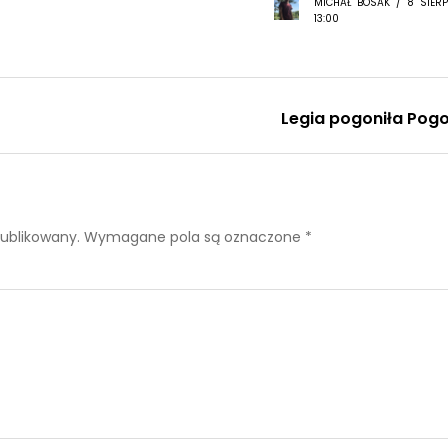
MICHAŁ BOSAK / 8 SIERP
13:00
Legia pogoniła Pog
publikowany.
Wymagane pola są oznaczone
*