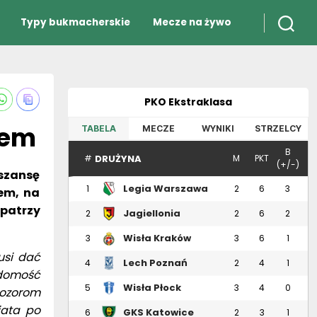
Typy bukmacherskie
Mecze na żywo
PKO Ekstraklasa
iem
TABELA
MECZE
WYNIKI
STRZELCY
B
DRUŻYNA
#
M
PKT
(+/-)
 szansę
Legia Warszawa
1
2
6
3
iem, na
 patrzy
Jagiellonia
2
2
6
2
Białystok
Wisła Kraków
3
3
6
1
usi dać
Lech Poznań
4
2
4
1
adomość
Wisła Płock
5
3
4
0
 pozorom
iata po
GKS Katowice
6
2
3
1