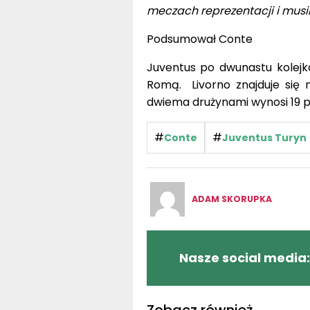
meczach reprezentacji i musi
Podsumował Conte
Juventus po dwunastu kolejk
Romą. Livorno znajduje się 
dwiema drużynami wynosi 19 pu
#
#
Conte
Juventus Turyn
ADAM SKORUPKA
Nasze social media:
Zobacz również