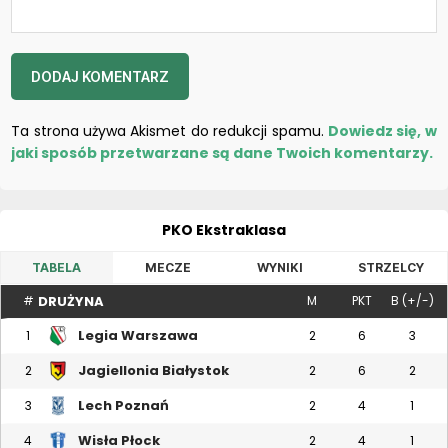
Ta strona używa Akismet do redukcji spamu.
Dowiedz się, w
jaki sposób przetwarzane są dane Twoich komentarzy.
PKO Ekstraklasa
TABELA
MECZE
WYNIKI
STRZELCY
DRUŻYNA
#
M
PKT
B (+/-)
Legia Warszawa
1
2
6
3
Jagiellonia Białystok
2
2
6
2
Lech Poznań
3
2
4
1
Wisła Płock
4
2
4
1