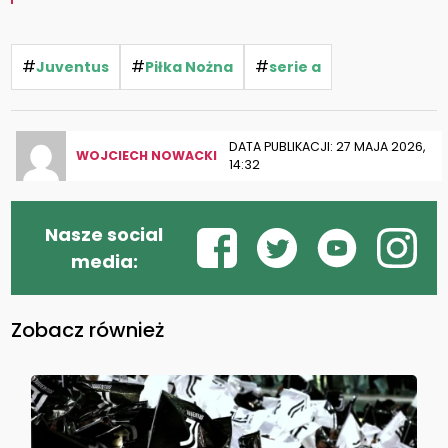
#
#
#
Juventus
Piłka Nożna
serie a
DATA PUBLIKACJI: 27 MAJA 2026,
WOJCIECH NOWACKI
14:32
Nasze social
media:
Zobacz również