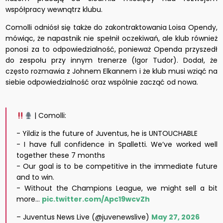
współpracy wewnątrz klubu.
Comolli odniósł się także do zakontraktowania Loisa Opendy,
mówiąc, że napastnik nie spełnił oczekiwań, ale klub również
ponosi za to odpowiedzialność, ponieważ Openda przyszedł
do zespołu przy innym trenerze (Igor Tudor). Dodał, że
często rozmawia z Johnem Elkannem i że klub musi wziąć na
siebie odpowiedzialność oraz wspólnie zacząć od nowa.
| Comolli:
- Yildiz is the future of Juventus, he is UNTOUCHABLE
- I have full confidence in Spalletti. We’ve worked well
together these 7 months
- Our goal is to be competitive in the immediate future
and to win.
- Without the Champions League, we might sell a bit
more…
pic.twitter.com/Apc19wcvZh
– Juventus News Live (@juvenewslive)
May 27, 2026