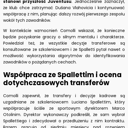
stanowi przyszłość Juventusu
. Jednocześnie zaznaczył,
że klub chce zatrzymać Dušana Vlahovicia i kontynuować
współpracę z nim, planując dalszy rozwój pierwszego zespołu
wokół tych zawodników.
W kontekście wzmocnień Comolli wskazał, że konieczne
będzie pozyskanie graczy o silnym mentalu i charakterze.
Powiedział też, że wszystkie decyzje transferowe są
konsultowane ze szkoleniowcem i że Spalletti pytał nawet o
możliwość wykorzystania algorytmów do identyfikowania
zawodników o pożądanych cechach.
Współpraca ze Spallettim i ocena
dotychczasowych transferów
Comolli zapewnił, że transfery i decyzje kadrowe są
uzgadniane ze szkoleniowcem Luciano Spallettim, który
współpracuje ściśle ze sportowym dyrektorem Marco
Otolinim. Dyrektor wykonawczy podkreślił, że sam wybrał
Spallettiego i zdecydował o przedłużeniu z nim kontraktu.
Razem pracują od siedmiu miesięcy nad rozwojem