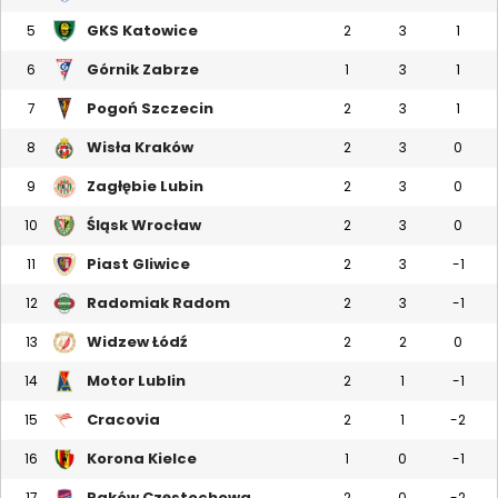
GKS Katowice
5
2
3
1
Górnik Zabrze
6
1
3
1
Pogoń Szczecin
7
2
3
1
Wisła Kraków
8
2
3
0
Zagłębie Lubin
9
2
3
0
Śląsk Wrocław
10
2
3
0
Piast Gliwice
11
2
3
-1
Radomiak Radom
12
2
3
-1
Widzew Łódź
13
2
2
0
Motor Lublin
14
2
1
-1
Cracovia
15
2
1
-2
Korona Kielce
16
1
0
-1
Raków Częstochowa
17
2
0
-2