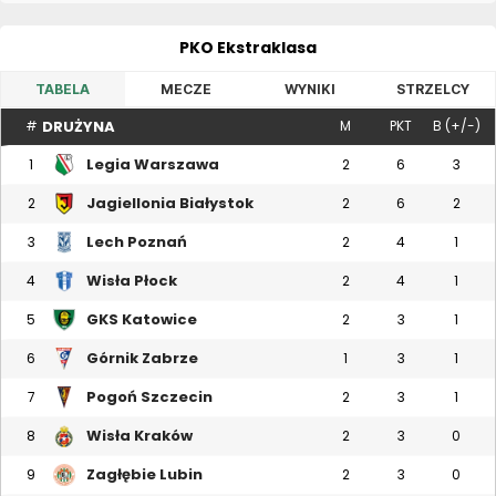
PKO Ekstraklasa
TABELA
MECZE
WYNIKI
STRZELCY
DRUŻYNA
#
M
PKT
B (+/-)
Legia Warszawa
1
2
6
3
Jagiellonia Białystok
2
2
6
2
Lech Poznań
3
2
4
1
Wisła Płock
4
2
4
1
GKS Katowice
5
2
3
1
Górnik Zabrze
6
1
3
1
Pogoń Szczecin
7
2
3
1
Wisła Kraków
8
2
3
0
Zagłębie Lubin
9
2
3
0