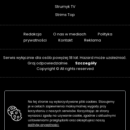
Strumyk TV
Strims Top
Redakcja
O nas w mediach
Polityka
prywatności
Kontakt
Reklama
Serwis wyłącznie dla osób powyżej 18 lat. Hazard może uzależniać.
Szczegóły
Graj odpowiedzialnie.
Copyright © All rights reserved
Na tej stronie są wykorzystywane pliki cookies. Stosujemy
je w celach zapewnienia maksymalnej wygody przy
korzystaniu z naszych serwisów. Korzystając ze strony
wyrażasz zgodę na używanie cookie, zgodnie z aktualnymi
ustawieniami przeglądarki oraz akceptujesz naszą
politykę prywatności.