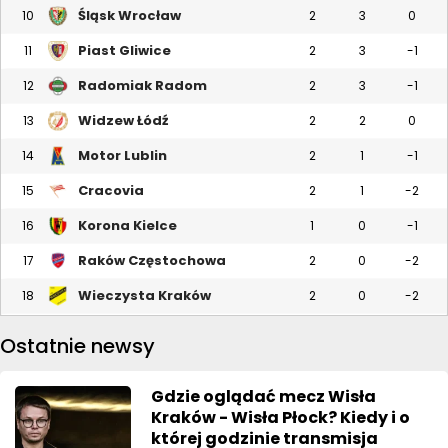
Śląsk Wrocław
10
2
3
0
Piast Gliwice
11
2
3
-1
Radomiak Radom
12
2
3
-1
Widzew Łódź
13
2
2
0
Motor Lublin
14
2
1
-1
Cracovia
15
2
1
-2
Korona Kielce
16
1
0
-1
Raków Częstochowa
17
2
0
-2
Wieczysta Kraków
18
2
0
-2
Ostatnie newsy
Gdzie oglądać mecz Wisła
Kraków - Wisła Płock? Kiedy i o
której godzinie transmisja