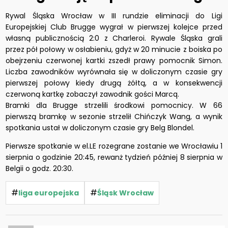
Rywal Śląska Wrocław w III rundzie eliminacji do Ligi
Europejskiej Club Brugge wygrał w pierwszej kolejce przed
własną publicznością 2:0 z Charleroi. Rywale Śląska grali
przez pół połowy w osłabieniu, gdyż w 20 minucie z boiska po
obejrzeniu czerwonej kartki zszedł prawy pomocnik Simon.
Liczba zawodników wyrównała się w doliczonym czasie gry
pierwszej połowy kiedy drugą żółtą, a w konsekwencji
czerwoną kartkę zobaczył zawodnik gości Marcq.
Bramki dla Brugge strzelili środkowi pomocnicy. W 66
pierwszą bramkę w sezonie strzelił Chińczyk Wang, a wynik
spotkania ustał w doliczonym czasie gry Belg Blondel.
Pierwsze spotkanie w el.LE rozegrane zostanie we Wrocławiu 1
sierpnia o godzinie 20:45, rewanż tydzień później 8 sierpnia w
Belgii o godz. 20:30.
#
#
liga europejska
Śląsk Wrocław