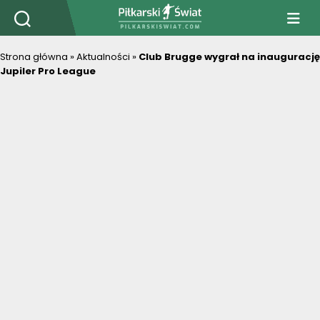
PiłkarskiSwiat.com
Strona główna
»
Aktualności
»
Club Brugge wygrał na inaugurację
Jupiler Pro League