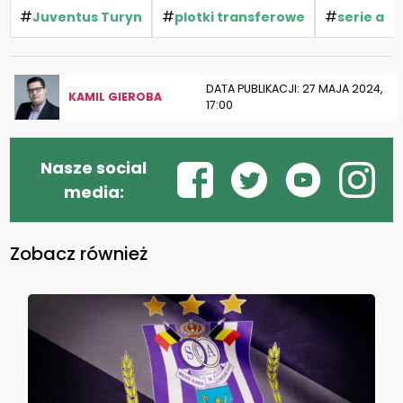
#
#
#
Juventus Turyn
plotki transferowe
serie a
DATA PUBLIKACJI: 27 MAJA 2024,
KAMIL GIEROBA
17:00
Nasze social
media:
Zobacz również