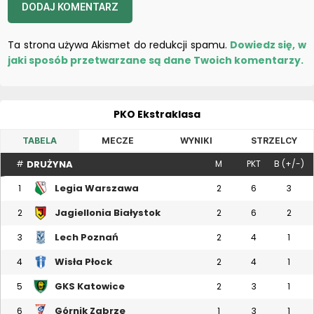
Ta strona używa Akismet do redukcji spamu.
Dowiedz się, w
jaki sposób przetwarzane są dane Twoich komentarzy.
PKO Ekstraklasa
TABELA
MECZE
WYNIKI
STRZELCY
DRUŻYNA
#
M
PKT
B (+/-)
Legia Warszawa
1
2
6
3
Jagiellonia Białystok
2
2
6
2
Lech Poznań
3
2
4
1
Wisła Płock
4
2
4
1
GKS Katowice
5
2
3
1
Górnik Zabrze
6
1
3
1