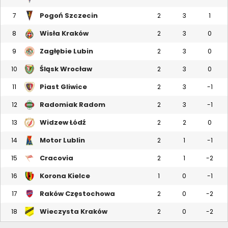
Pogoń Szczecin
7
2
3
1
Wisła Kraków
8
2
3
0
Zagłębie Lubin
9
2
3
0
Śląsk Wrocław
10
2
3
0
Piast Gliwice
11
2
3
-1
Radomiak Radom
12
2
3
-1
Widzew Łódź
13
2
2
0
Motor Lublin
14
2
1
-1
Cracovia
15
2
1
-2
Korona Kielce
16
1
0
-1
Raków Częstochowa
17
2
0
-2
Wieczysta Kraków
18
2
0
-2