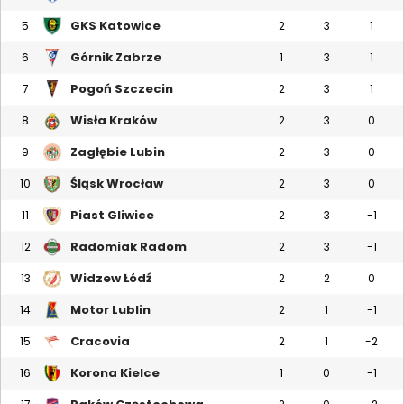
GKS Katowice
5
2
3
1
Górnik Zabrze
6
1
3
1
Pogoń Szczecin
7
2
3
1
Wisła Kraków
8
2
3
0
Zagłębie Lubin
9
2
3
0
Śląsk Wrocław
10
2
3
0
Piast Gliwice
11
2
3
-1
Radomiak Radom
12
2
3
-1
Widzew Łódź
13
2
2
0
Motor Lublin
14
2
1
-1
Cracovia
15
2
1
-2
Korona Kielce
16
1
0
-1