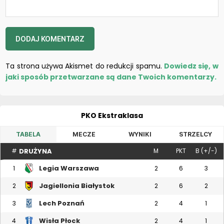
Ta strona używa Akismet do redukcji spamu.
Dowiedz się, w
jaki sposób przetwarzane są dane Twoich komentarzy.
PKO Ekstraklasa
TABELA
MECZE
WYNIKI
STRZELCY
DRUŻYNA
#
M
PKT
B (+/-)
Legia Warszawa
1
2
6
3
Jagiellonia Białystok
2
2
6
2
Lech Poznań
3
2
4
1
Wisła Płock
4
2
4
1