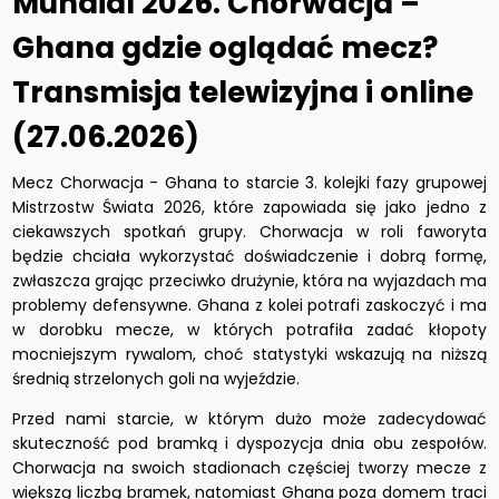
Mundial 2026. Chorwacja –
Ghana gdzie oglądać mecz?
Transmisja telewizyjna i online
(27.06.2026)
Mecz Chorwacja - Ghana to starcie 3. kolejki fazy grupowej
Mistrzostw Świata 2026, które zapowiada się jako jedno z
ciekawszych spotkań grupy. Chorwacja w roli faworyta
będzie chciała wykorzystać doświadczenie i dobrą formę,
zwłaszcza grając przeciwko drużynie, która na wyjazdach ma
problemy defensywne. Ghana z kolei potrafi zaskoczyć i ma
w dorobku mecze, w których potrafiła zadać kłopoty
mocniejszym rywalom, choć statystyki wskazują na niższą
średnią strzelonych goli na wyjeździe.
Przed nami starcie, w którym dużo może zadecydować
skuteczność pod bramką i dyspozycja dnia obu zespołów.
Chorwacja na swoich stadionach częściej tworzy mecze z
większą liczbą bramek, natomiast Ghana poza domem traci