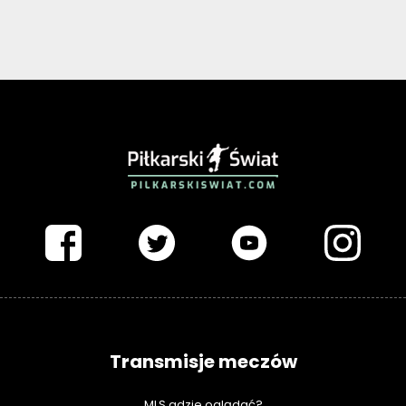
PIŁKARSKISWIAT.COM
Transmisje meczów
MLS gdzie oglądać?