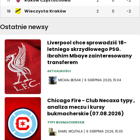
Raków Częstochowa
17
2
0
-2
Wieczysta Kraków
18
2
0
-2
Ostatnie newsy
Liverpool chce sprowadzić 18-
letniego skrzydłowego PSG.
Ibrahim Mbaye zainteresowany
transferem
AKTUALNOŚCI
MICHAŁ BOSAK / 6 SIERPNIA 2026, 15:04
Chicago Fire - Club Necaxa typy ,
analiza meczu i kursy
bukmacherskie (07.08.2026)
TYPY BUKMACHERSKIE
KAMIL WOJTALA / 6 SIERPNIA 2026, 15:03