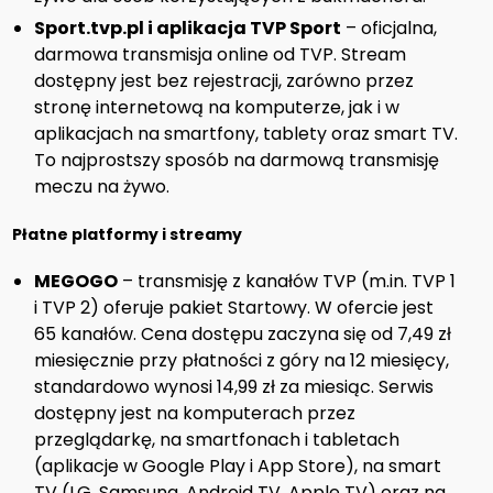
Sport.tvp.pl i aplikacja TVP Sport
– oficjalna,
darmowa transmisja online od TVP. Stream
dostępny jest bez rejestracji, zarówno przez
stronę internetową na komputerze, jak i w
aplikacjach na smartfony, tablety oraz smart TV.
To najprostszy sposób na darmową transmisję
meczu na żywo.
Płatne platformy i streamy
MEGOGO
– transmisję z kanałów TVP (m.in. TVP 1
i TVP 2) oferuje pakiet Startowy. W ofercie jest
65 kanałów. Cena dostępu zaczyna się od 7,49 zł
miesięcznie przy płatności z góry na 12 miesięcy,
standardowo wynosi 14,99 zł za miesiąc. Serwis
dostępny jest na komputerach przez
przeglądarkę, na smartfonach i tabletach
(aplikacje w Google Play i App Store), na smart
TV (LG, Samsung, Android TV, Apple TV) oraz na