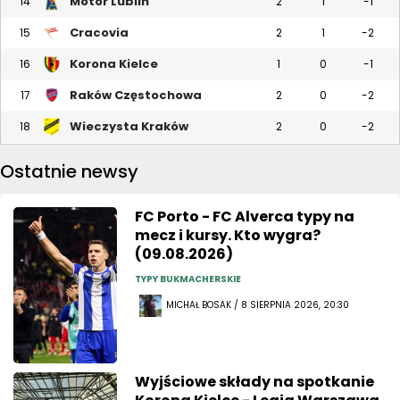
Motor Lublin
14
2
1
-1
Cracovia
15
2
1
-2
Korona Kielce
16
1
0
-1
Raków Częstochowa
17
2
0
-2
Wieczysta Kraków
18
2
0
-2
Ostatnie newsy
FC Porto - FC Alverca typy na
mecz i kursy. Kto wygra?
(09.08.2026)
TYPY BUKMACHERSKIE
MICHAŁ BOSAK / 8 SIERPNIA 2026, 20:30
Wyjściowe składy na spotkanie