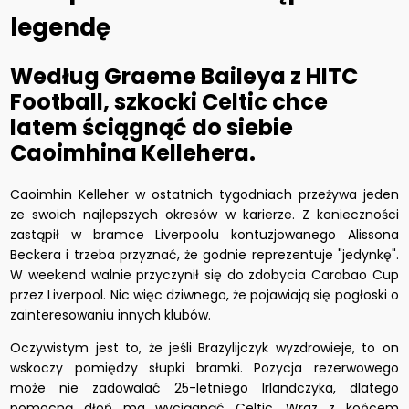
legendę
Według Graeme Baileya z HITC
Football, szkocki Celtic chce
latem ściągnąć do siebie
Caoimhina Kellehera.
Caoimhin Kelleher w ostatnich tygodniach przeżywa jeden
ze swoich najlepszych okresów w karierze. Z konieczności
zastąpił w bramce Liverpoolu kontuzjowanego Alissona
Beckera i trzeba przyznać, że godnie reprezentuje "jedynkę".
W weekend walnie przyczynił się do zdobycia Carabao Cup
przez Liverpool. Nic więc dziwnego, że pojawiają się pogłoski o
zainteresowaniu innych klubów.
Oczywistym jest to, że jeśli Brazylijczyk wyzdrowieje, to on
wskoczy pomiędzy słupki bramki. Pozycja rezerwowego
może nie zadowalać 25-letniego Irlandczyka, dlatego
pomocną dłoń ma wyciągnąć Celtic. Wraz z końcem