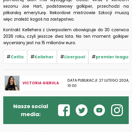
sezonu Joe Hart, podstawowy golkiper, przechodzi na
piłkarską emeryturę. Rekordowi mistrzowie Szkocji muszą
więc znaleźć kogoś na zastępstwo.
Kontrakt Kellehera z Liverpoolem obowiązuje do 30 czerwca
2026 roku, czyli jeszcze dwa lata. Na ten moment golkiper
wyceniany jest na 15 milionów euro.
#
#
#
#
Celtic
Kelleher
Liverpool
premier league
DATA PUBLIKACJI: 27 LUTEGO 2024,
VICTORIA GIERULA
10:00
Nasze social
media: