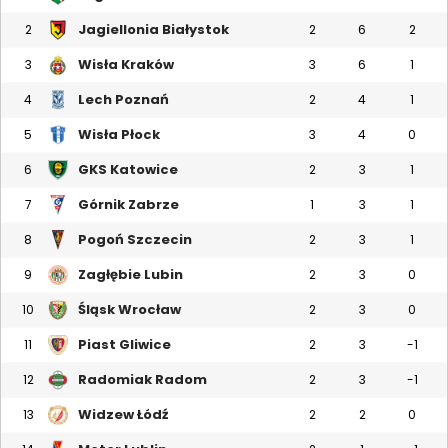
Jagiellonia Białystok
2
2
6
2
Wisła Kraków
3
3
6
1
Lech Poznań
4
2
4
1
Wisła Płock
5
3
4
0
GKS Katowice
6
2
3
1
Górnik Zabrze
7
1
3
1
Pogoń Szczecin
8
2
3
1
Zagłębie Lubin
9
2
3
0
Śląsk Wrocław
10
2
3
0
Piast Gliwice
11
2
3
-1
Radomiak Radom
12
2
3
-1
Widzew Łódź
13
2
2
0