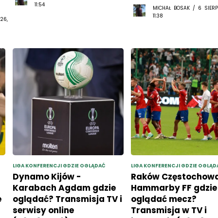
26,
LIGA KONFERENCJI GDZIE OGLĄDAĆ
LIGA KONFERENCJI GDZIE OGLĄD
Dynamo Kijów -
Raków Częstochowa
Karabach Agdam gdzie
Hammarby FF gdzie
e
oglądać? Transmisja TV i
oglądać mecz?
serwisy online
Transmisja w TV i
(06.08.2026)
internecie (06.08.2
26,
MICHAŁ BOSAK / 6 SIERPNIA 2026,
MICHAŁ BOSAK / 6 SIERP