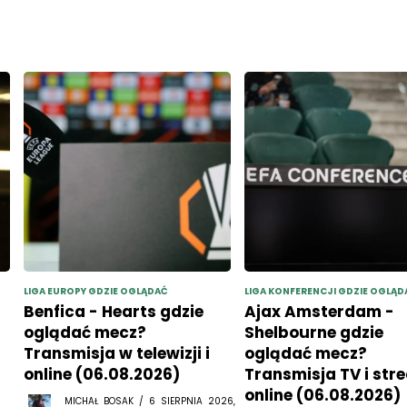
LIGA EUROPY GDZIE OGLĄDAĆ
LIGA KONFERENCJI GDZIE OGLĄD
Benfica - Hearts gdzie
Ajax Amsterdam -
oglądać mecz?
Shelbourne gdzie
Transmisja w telewizji i
oglądać mecz?
online (06.08.2026)
Transmisja TV i str
online (06.08.2026)
MICHAŁ BOSAK / 6 SIERPNIA 2026,
11:54
MICHAŁ BOSAK / 6 SIERP
11:38