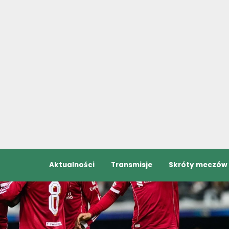
Aktualności
Transmisje
Skróty meczów
hton - Liverpool FC gdzie obejrzeć mecz na żywo? Stream online 