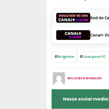
Kod do Ca
Canal+ O
#
#
Brighton
Liverpool FC
WOJCIECH NOWACKI
Nasze social media:
Zobacz również