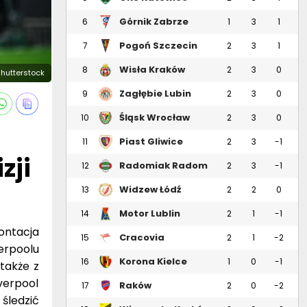
Pogoń Szczecin
7
2
3
1
Wisła Kraków
8
2
3
0
/ Shutterstock
Zagłębie Lubin
9
2
3
0
Śląsk Wrocław
10
2
3
0
Piast Gliwice
11
2
3
-1
zji
Radomiak Radom
12
2
3
-1
Widzew Łódź
13
2
2
0
Motor Lublin
14
2
1
-1
ontacja
Cracovia
15
2
1
-2
erpoolu
Korona Kielce
16
1
0
-1
także z
verpool
Raków
17
2
0
-2
 śledzić
Częstochowa
Wieczysta Kraków
18
2
0
-2