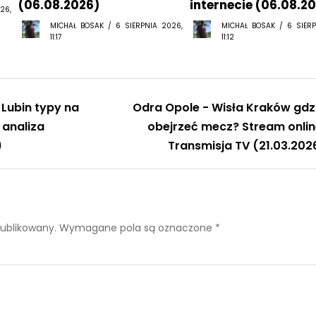
11:17
11:12
 Lubin typy na
Odra Opole - Wisła Kraków gdz
 analiza
obejrzeć mecz? Stream onlin
)
Transmisja TV (21.03.202
publikowany.
Wymagane pola są oznaczone
*