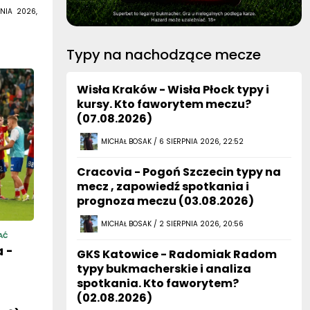
Typy na nachodzące mecze
Wisła Kraków - Wisła Płock typy i
kursy. Kto faworytem meczu?
(07.08.2026)
MICHAŁ BOSAK / 6 SIERPNIA 2026, 22:52
Cracovia - Pogoń Szczecin typy na
mecz , zapowiedź spotkania i
prognoza meczu (03.08.2026)
MICHAŁ BOSAK / 2 SIERPNIA 2026, 20:56
AĆ
 -
GKS Katowice - Radomiak Radom
typy bukmacherskie i analiza
spotkania. Kto faworytem?
(02.08.2026)
026)
MICHAŁ BOSAK / 1 SIERPNIA 2026, 22:14
NIA 2026,