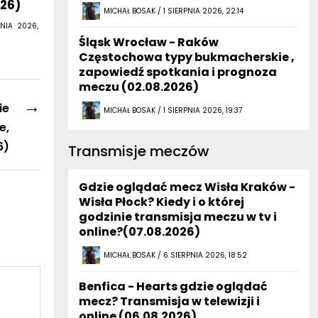
Śląsk Wrocław - Raków
Częstochowa typy bukmacherskie ,
zapowiedź spotkania i prognoza
meczu (02.08.2026)
→
ie
MICHAŁ BOSAK / 1 SIERPNIA 2026, 19:37
e,
6)
Transmisje meczów
Gdzie oglądać mecz Wisła Kraków -
Wisła Płock? Kiedy i o której
godzinie transmisja meczu w tv i
online?(07.08.2026)
MICHAŁ BOSAK / 6 SIERPNIA 2026, 18:52
Benfica - Hearts gdzie oglądać
mecz? Transmisja w telewizji i
online (06.08.2026)
MICHAŁ BOSAK / 6 SIERPNIA 2026, 11:54