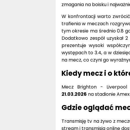
W konfrontacji warto zwrócić 
trafienia w meczach rozgrywa
tym okresie ma średnio 0.8 go
Dodatkowo zespół uzyskał 2 m
prezentuje wysoki współczyn
występach to 3.4, a w dziesię
na mecz, co czyni go wyraźny
Kiedy mecz i o któr
Mecz Brighton - Liverpool
21.03.2026
na stadionie Amex 
Gdzie oglądać mecz
Transmisję tv na żywo z meczu 
stream i transmisja online do