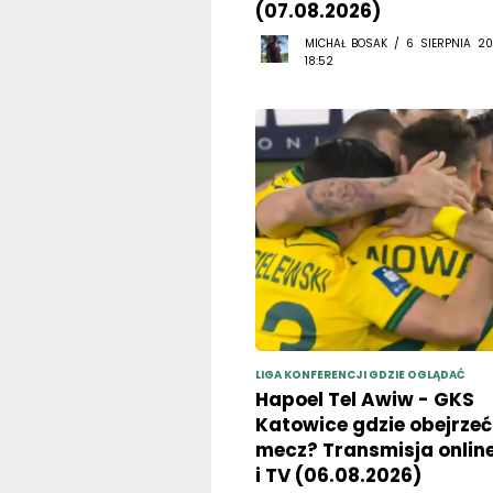
MICHAŁ BOSAK / 6 SIERPNIA 20
18:52
LIGA KONFERENCJI GDZIE OGLĄDAĆ
Hapoel Tel Awiw - GKS
Katowice gdzie obejrzeć
mecz? Transmisja onlin
i TV (06.08.2026)
MICHAŁ BOSAK / 6 SIERPNIA 20
11:19