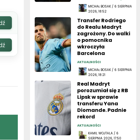
Transfer Rodriego
dź
do Realu Madryt
zagrożony. Do walki
o pomocnika
dź
wkroczyła
Barcelona
AKTUALNOŚCI
MICHAŁ BOSAK / 6 SIERPNIA
2026, 18:21
Real Madryt
porozumiał się z RB
Lipsk w sprawie
transferu Yana
Diomande. Padnie
rekord
AKTUALNOŚCI
KAMIL WOJTALA / 6
SIERPNIA 2026, 17:50