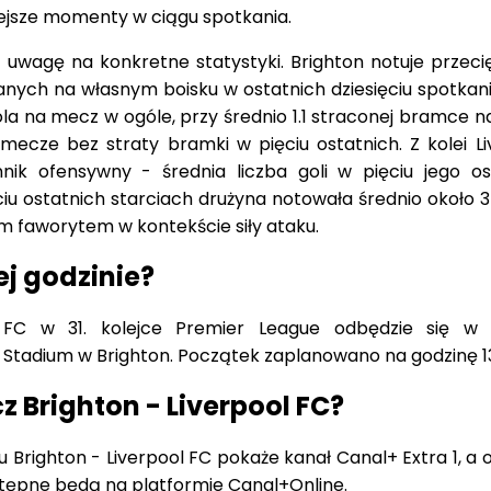
uwagę na konkretne statystyki. Brighton notuje przecięt
nych na własnym boisku w ostatnich dziesięciu spotkani
la na mecz w ogóle, przy średnio 1.1 straconej bramce n
ecze bez straty bramki w pięciu ostatnich. Z kolei Li
nik ofensywny - średnia liczba goli w pięciu jego os
ciu ostatnich starciach drużyna notowała średnio około 3
m faworytem w kontekście siły ataku.
ej godzinie?
 FC w 31. kolejce Premier League odbędzie się w
Stadium w Brighton. Początek zaplanowano na godzinę 13
 Brighton - Liverpool FC?
Brighton - Liverpool FC pokaże kanał Canal+ Extra 1, a o
stępne będą na platformie Canal+Online.