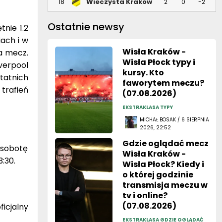
Ostatnie newsy
nie 1.2
ach i w
Wisła Kraków -
a mecz.
Wisła Płock typy i
verpool
kursy. Kto
tatnich
faworytem meczu?
 trafień
(07.08.2026)
EKSTRAKLASA TYPY
MICHAŁ BOSAK / 6 SIERPNIA
2026, 22:52
Gdzie oglądać mecz
 sobotę
Wisła Kraków -
:30.
Wisła Płock? Kiedy i
o której godzinie
transmisja meczu w
tv i online?
(07.08.2026)
ficjalny
EKSTRAKLASA GDZIE OGLĄDAĆ
MICHAŁ BOSAK / 6 SIERPNIA
2026, 18:52