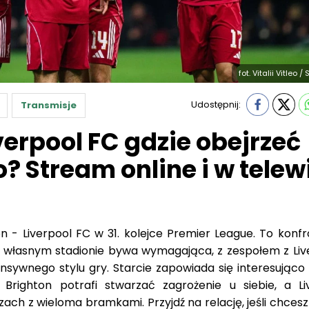
fot. Vitalii Vitleo 
Udostępnij:
Transmisje
verpool FC gdzie obejrzeć
 Stream online i w telewi
n - Liverpool FC w 31. kolejce Premier League. To konfr
a własnym stadionie bywa wymagająca, z zespołem z Liv
nsywnego stylu gry. Starcie zapowiada się interesująco 
Brighton potrafi stwarzać zagrożenie u siebie, a Li
ach z wieloma bramkami. Przyjdź na relację, jeśli chcesz
iejsze momenty w ciągu spotkania.