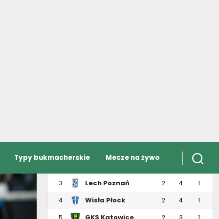
Typy bukmacherskie
Mecze na żywo
i w telewizji (21.03.2026)
PKO Ekstraklasa
TABELA
MECZE
WYNIKI
STRZELCY
B
DRUŻYNA
#
M
PKT
(+/-)
Legia Warszawa
1
2
6
3
Jagiellonia
2
2
6
2
Białystok
Lech Poznań
3
2
4
1
Wisła Płock
4
2
4
1
GKS Katowice
5
2
3
1
Górnik Zabrze
6
1
3
1