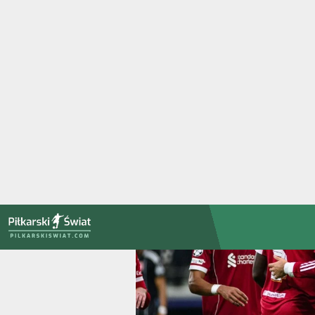
PiłkarskiSwiat.com
Strona główna
»
Transmisje
»
Premier League gdzie oglądać
»
Brig