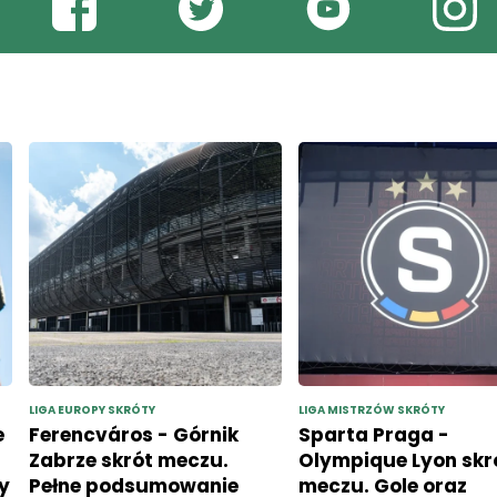
LIGA EUROPY SKRÓTY
LIGA MISTRZÓW SKRÓTY
e
Ferencváros - Górnik
Sparta Praga -
Zabrze skrót meczu.
Olympique Lyon skr
y
Pełne podsumowanie
meczu. Gole oraz