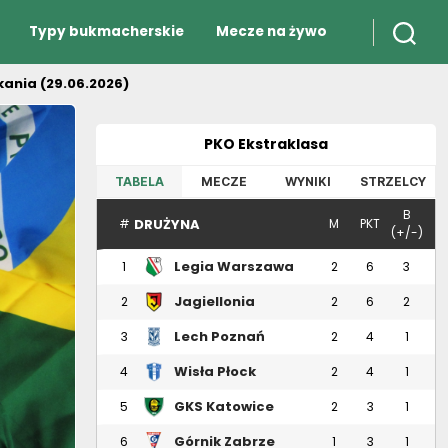
Typy bukmacherskie
Mecze na żywo
kania (29.06.2026)
PKO Ekstraklasa
TABELA
MECZE
WYNIKI
STRZELCY
B
DRUŻYNA
#
M
PKT
(+/-)
Legia Warszawa
1
2
6
3
Jagiellonia
2
2
6
2
Białystok
Lech Poznań
3
2
4
1
Wisła Płock
4
2
4
1
GKS Katowice
5
2
3
1
Górnik Zabrze
6
1
3
1