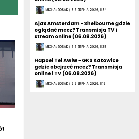
MICHAŁ BOSAK / 6 SIERPNIA 2026, 11:54
Ajax Amsterdam - Shelbourne gdzie
oglądać mecz? Transmisja TV i
stream online (06.08.2026)
MICHAŁ BOSAK / 6 SIERPNIA 2026, 11:38
Hapoel Tel Awiw - GKS Katowice
gdzie obejrzeć mecz? Transmisja
online i TV (06.08.2026)
MICHAŁ BOSAK / 6 SIERPNIA 2026, 11:19
ót