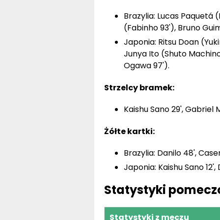
Brazylia: Lucas Paquetá (
(Fabinho 93'), Bruno Guim
Japonia: Ritsu Doan (Yuk
Junya Ito (Shuto Machino
Ogawa 97').
Strzelcy bramek:
Kaishu Sano 29', Gabriel M
Żółte kartki:
Brazylia: Danilo 48', Casem
Japonia: Kaishu Sano 12',
Statystyki pomecz
Statystyki z meczu