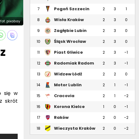
Pogoń Szczecin
7
2
3
1
Wisła Kraków
8
2
3
0
fot. pixabay
Zagłębie Lubin
9
2
3
0
Śląsk Wrocław
10
2
3
0
z
Piast Gliwice
11
2
3
-1
Radomiak Radom
12
2
3
-1
Widzew Łódź
13
2
2
0
Motor Lublin
14
2
1
-1
o się w
Cracovia
15
2
1
-2
z skrót
Korona Kielce
16
1
0
-1
Raków
17
2
0
-2
Częstochowa
Wieczysta Kraków
18
2
0
-2