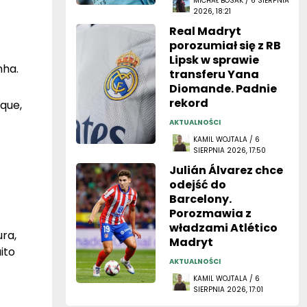
MICHAŁ BOSAK / 6 SIERPNIA
2026, 18:21
Real Madryt
porozumiał się z RB
Lipsk w sprawie
nha.
transferu Yana
Diomande. Padnie
rekord
ique,
AKTUALNOŚCI
KAMIL WOJTALA / 6
SIERPNIA 2026, 17:50
Julián Álvarez chce
odejść do
Barcelony.
Porozmawia z
władzami Atlético
ra,
Madryt
ito
AKTUALNOŚCI
KAMIL WOJTALA / 6
SIERPNIA 2026, 17:01