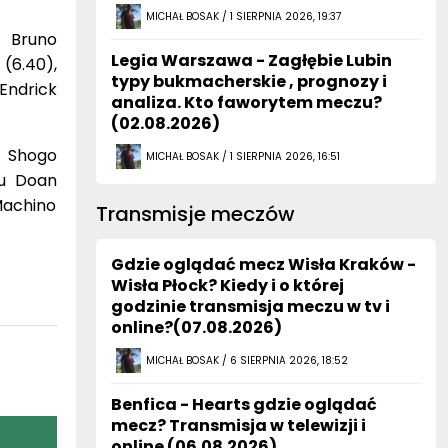
MICHAŁ BOSAK / 1 SIERPNIA 2026, 19:37
, Bruno
Legia Warszawa - Zagłębie Lubin
 (6.40),
typy bukmacherskie , prognozy i
Endrick
analiza. Kto faworytem meczu?
(02.08.2026)
), Shogo
MICHAŁ BOSAK / 1 SIERPNIA 2026, 16:51
su Doan
 Machino
Transmisje meczów
Gdzie oglądać mecz Wisła Kraków -
Wisła Płock? Kiedy i o której
godzinie transmisja meczu w tv i
online?(07.08.2026)
MICHAŁ BOSAK / 6 SIERPNIA 2026, 18:52
Benfica - Hearts gdzie oglądać
mecz? Transmisja w telewizji i
online (06.08.2026)