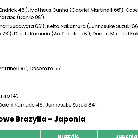
Endrick 46'), Matheus Cunha (Gabriel Martinelli 66'), Cas
arães (Danilo 98').
inari Sugawara 66'), Keito Nakamura (Junnosuke Suzuki 66'
 78'), Daichi Kamada (Ao Tanaka 78'), Daizen Maeda (Kok
artinelli 95', Casemiro 56'.
iro 14'.
 Daichi Kamada 45', Junnosuke Suzuki 84'.
owe Brazylia - Japonia
Brazylia
Japonia