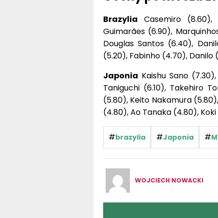
Brazylia
Casemiro (8.60), G
Guimarães (6.90), Marquinhos 
Douglas Santos (6.40), Danil
(5.20), Fabinho (4.70), Danilo 
Japonia
Kaishu Sano (7.30), 
Taniguchi (6.10), Takehiro To
(5.80), Keito Nakamura (5.80)
(4.80), Ao Tanaka (4.80), Koki
#
#
#
brazylia
Japonia
M
WOJCIECH NOWACKI