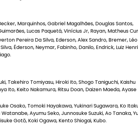
 Becker, Marquinhos, Gabriel Magalhães, Douglas Santos,
Guimarães, Lucas Paquetá, Vinícius Jr, Rayan, Matheus Cu
verton Pereira Da Silva, Ederson, Alex Sandro, Bremer, Léo
Silva, Éderson, Neymar, Fabinho, Danilo, Endrick, Luiz Henr
iago.
zuki, Takehiro Tomiyasu, Hiroki Ito, Shogo Taniguchi, Kaishu
ya Ito, Keito Nakamura, Ritsu Doan, Daizen Maeda, Ayase
isuke Osako, Tomoki Hayakawa, Yukinari Sugawara, Ko Itaku
 Watanabe, Ayumu Seko, Junnosuke Suzuki, Ao Tanaka, Yu
isuke Gotō, Koki Ogawa, Kento Shiogai, Kubo.