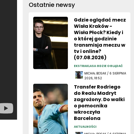
Ostatnie newsy
Gdzie oglądać mecz
Wisła Kraków -
Wisła Płock? Kiedy i
o której godzinie
transmisja meczu w
tv i online?
(07.08.2026)
EKSTRAKLASA GDZIE OGLĄDAĆ
MICHAŁ BOSAK / 6 SIERPNIA
2026, 18:52
Transfer Rodriego
do Realu Madryt
zagrożony. Do walki
o pomocnika
wkroczyła
Barcelona
AKTUALNOŚCI