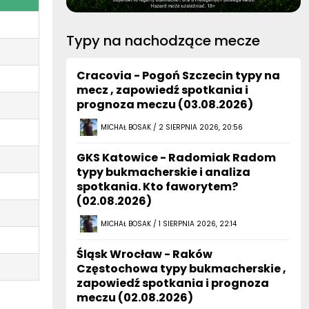
Typy na nachodzące mecze
Cracovia - Pogoń Szczecin typy na
mecz , zapowiedź spotkania i
prognoza meczu (03.08.2026)
MICHAŁ BOSAK / 2 SIERPNIA 2026, 20:56
GKS Katowice - Radomiak Radom
typy bukmacherskie i analiza
spotkania. Kto faworytem?
(02.08.2026)
MICHAŁ BOSAK / 1 SIERPNIA 2026, 22:14
Śląsk Wrocław - Raków
Częstochowa typy bukmacherskie ,
zapowiedź spotkania i prognoza
meczu (02.08.2026)