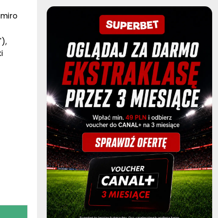
emiro
),
i