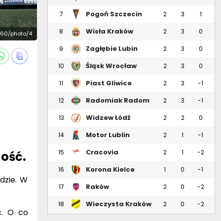
Pogoń Szczecin
7
2
3
1
Wisła Kraków
8
2
3
0
760/photo/4
Zagłębie Lubin
9
2
3
0
Śląsk Wrocław
10
2
3
0
Piast Gliwice
11
2
3
-1
Radomiak Radom
12
2
3
-1
Widzew Łódź
13
2
2
0
Motor Lublin
14
2
1
-1
Cracovia
15
2
1
-2
ność.
Korona Kielce
16
1
0
-1
dzie. W
Raków
17
2
0
-2
Częstochowa
Wieczysta Kraków
18
2
0
-2
ć. O co