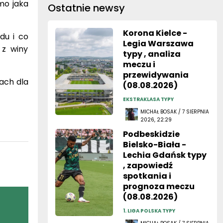
mo jaka
Ostatnie newsy
Korona Kielce -
du i co
Legia Warszawa
 z winy
typy , analiza
meczu i
przewidywania
ach dla
(08.08.2026)
EKSTRAKLASA TYPY
MICHAŁ BOSAK / 7 SIERPNIA
2026, 22:29
Podbeskidzie
Bielsko-Biała -
Lechia Gdańsk typy
, zapowiedź
spotkania i
prognoza meczu
(08.08.2026)
1. LIGA POLSKA TYPY