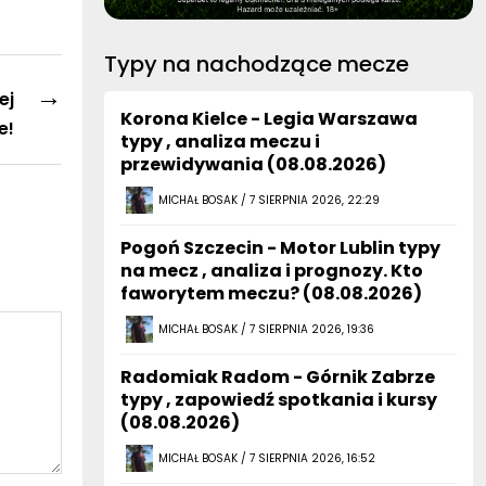
Typy na nachodzące mecze
→
ej
Korona Kielce - Legia Warszawa
e!
typy , analiza meczu i
przewidywania (08.08.2026)
MICHAŁ BOSAK / 7 SIERPNIA 2026, 22:29
Pogoń Szczecin - Motor Lublin typy
na mecz , analiza i prognozy. Kto
faworytem meczu? (08.08.2026)
MICHAŁ BOSAK / 7 SIERPNIA 2026, 19:36
Radomiak Radom - Górnik Zabrze
typy , zapowiedź spotkania i kursy
(08.08.2026)
MICHAŁ BOSAK / 7 SIERPNIA 2026, 16:52