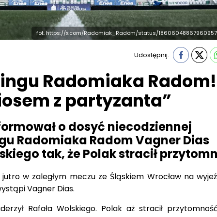
fot. https://x.com/Radomiak_Radom/status/1860604886796095
Udostępnij:
eningu Radomiaka Radom!
ciosem z partyzanta”
ormował o dosyć niecodziennej
ningu Radomiaka Radom Vagner Dias
skiego tak, że Polak stracił przytom
jutro w zaległym meczu ze Śląskiem Wrocław na wyjeź
ystąpi Vagner Dias.
derzył Rafała Wolskiego. Polak aż stracił przytomnoś