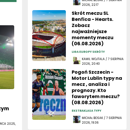
MICHAŁ BOSAK / 7 SIERPNIA
2026, 22:17
Skrót meczu SL
Benfica - Hearts.
Zobacz
najważniejsze
momenty meczu
(06.08.2026)
LIGA EUROPY SKRÓTY
KAMIL WOJTALA / 7 SIERPNIA
2026, 20:40
Pogoń Szczecin -
Motor Lublin typy na
mecz , analiza i
prognozy. Kto
faworytem meczu?
(08.08.2026)
zym
EKSTRAKLASA TYPY
MICHAŁ BOSAK / 7 SIERPNIA
2026, 19:36
RWCA 2025,