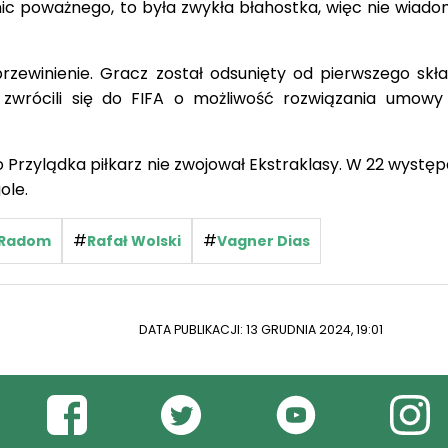
nic poważnego, to była zwykła błahostka, więc nie wiado
przewinienie. Gracz został odsunięty od pierwszego skła
ż zwrócili się do FIFA o możliwość rozwiązania umowy
Przylądka piłkarz nie zwojował Ekstraklasy. W 22 występ
ole.
#
#
 Radom
Rafał Wolski
Vagner Dias
DATA PUBLIKACJI: 13 GRUDNIA 2024, 19:01