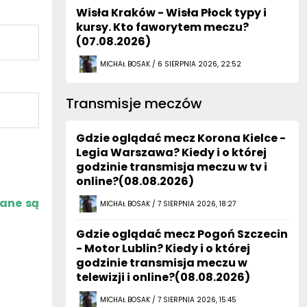
Wisła Kraków - Wisła Płock typy i
kursy. Kto faworytem meczu?
(07.08.2026)
MICHAŁ BOSAK / 6 SIERPNIA 2026, 22:52
Transmisje meczów
Gdzie oglądać mecz Korona Kielce -
Legia Warszawa? Kiedy i o której
godzinie transmisja meczu w tv i
online?(08.08.2026)
zane są
MICHAŁ BOSAK / 7 SIERPNIA 2026, 18:27
Gdzie oglądać mecz Pogoń Szczecin
- Motor Lublin? Kiedy i o której
godzinie transmisja meczu w
telewizji i online?(08.08.2026)
MICHAŁ BOSAK / 7 SIERPNIA 2026, 15:45