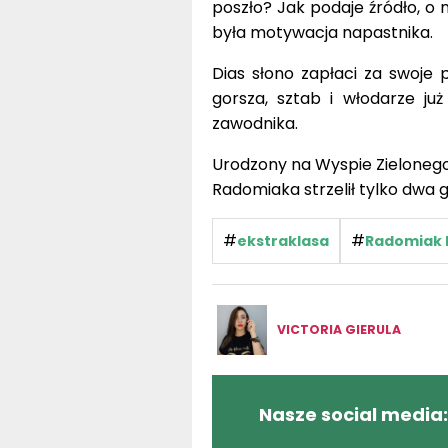
poszło? Jak podaje źródło, o 
była motywacja napastnika.
Dias słono zapłaci za swoje 
gorsza, sztab i włodarze ju
zawodnika.
Urodzony na Wyspie Zielonego 
Radomiaka strzelił tylko dwa g
#
#
ekstraklasa
Radomiak
VICTORIA GIERULA
Nasze social media: