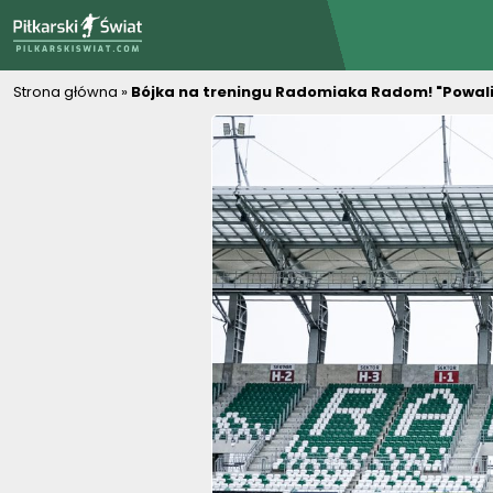
PiłkarskiSwiat.com
Strona główna
»
Bójka na treningu Radomiaka Radom! "Powali