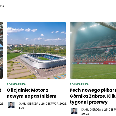
PCA
POLSKA PIŁKA
POLSKA PIŁKA
t
Oficjalnie: Motor z
Pech nowego piłkar
nowym napastnikiem
Górnika Zabrze. Kil
tygodni przerwy
25,
KAMIL GIEROBA / 26 CZERWCA 2025,
11:09
KAMIL GIEROBA / 25 CZE
20:02