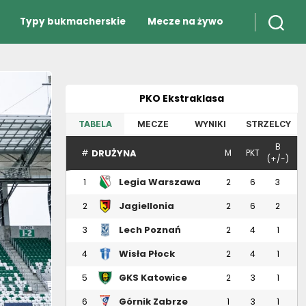
Typy bukmacherskie
Mecze na żywo
PKO Ekstraklasa
TABELA
MECZE
WYNIKI
STRZELCY
B
DRUŻYNA
#
M
PKT
(+/-)
Legia Warszawa
1
2
6
3
Jagiellonia
2
2
6
2
Białystok
Lech Poznań
3
2
4
1
Wisła Płock
4
2
4
1
GKS Katowice
5
2
3
1
Górnik Zabrze
6
1
3
1