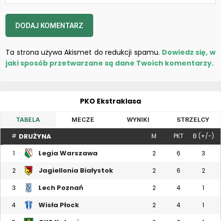
Ta strona używa Akismet do redukcji spamu.
Dowiedz się, w
jaki sposób przetwarzane są dane Twoich komentarzy.
PKO Ekstraklasa
TABELA
MECZE
WYNIKI
STRZELCY
DRUŻYNA
#
M
PKT
B (+/-)
Legia Warszawa
1
2
6
3
Jagiellonia Białystok
2
2
6
2
Lech Poznań
3
2
4
1
Wisła Płock
4
2
4
1