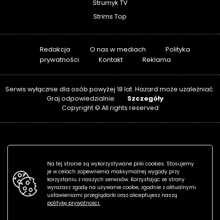
Strumyk TV
Strims Top
Redakcja
O nas w mediach
Polityka
prywatności
Kontakt
Reklama
Serwis wyłącznie dla osób powyżej 18 lat. Hazard może uzależniać.
Szczegóły
Graj odpowiedzialnie.
Copyright © All rights reserved
Na tej stronie są wykorzystywane pliki cookies. Stosujemy
je w celach zapewnienia maksymalnej wygody przy
korzystaniu z naszych serwisów. Korzystając ze strony
wyrażasz zgodę na używanie cookie, zgodnie z aktualnymi
ustawieniami przeglądarki oraz akceptujesz naszą
politykę prywatności.