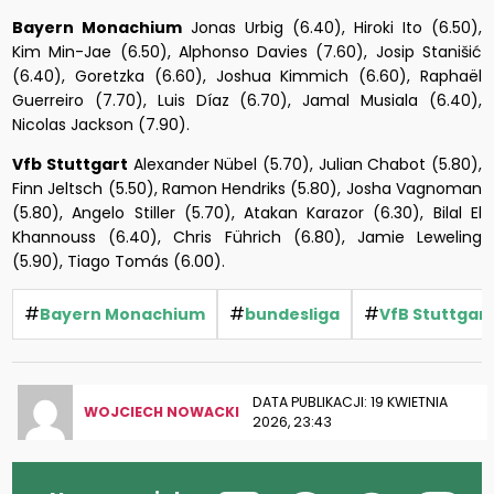
Bayern Monachium
Jonas Urbig (6.40), Hiroki Ito (6.50),
Kim Min-Jae (6.50), Alphonso Davies (7.60), Josip Stanišić
(6.40), Goretzka (6.60), Joshua Kimmich (6.60), Raphaël
Guerreiro (7.70), Luis Díaz (6.70), Jamal Musiala (6.40),
Nicolas Jackson (7.90).
Vfb Stuttgart
Alexander Nübel (5.70), Julian Chabot (5.80),
Finn Jeltsch (5.50), Ramon Hendriks (5.80), Josha Vagnoman
(5.80), Angelo Stiller (5.70), Atakan Karazor (6.30), Bilal El
Khannouss (6.40), Chris Führich (6.80), Jamie Leweling
(5.90), Tiago Tomás (6.00).
#
#
#
Bayern Monachium
bundesliga
VfB Stuttgar
DATA PUBLIKACJI: 19 KWIETNIA
WOJCIECH NOWACKI
2026, 23:43