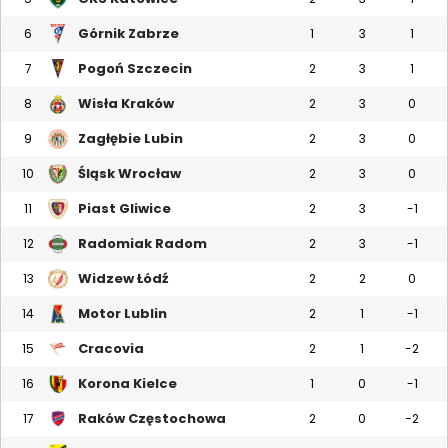
Górnik Zabrze
6
1
3
1
Pogoń Szczecin
7
2
3
1
Wisła Kraków
8
2
3
0
Zagłębie Lubin
9
2
3
0
Śląsk Wrocław
10
2
3
0
Piast Gliwice
11
2
3
-1
Radomiak Radom
12
2
3
-1
Widzew Łódź
13
2
2
0
Motor Lublin
14
2
1
-1
Cracovia
15
2
1
-2
Korona Kielce
16
1
0
-1
Raków Częstochowa
17
2
0
-2