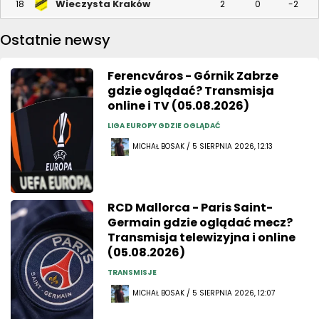
Wieczysta Kraków
18
2
0
-2
Ostatnie newsy
Ferencváros - Górnik Zabrze
gdzie oglądać? Transmisja
online i TV (05.08.2026)
LIGA EUROPY GDZIE OGLĄDAĆ
MICHAŁ BOSAK / 5 SIERPNIA 2026, 12:13
RCD Mallorca - Paris Saint-
Germain gdzie oglądać mecz?
Transmisja telewizyjna i online
(05.08.2026)
TRANSMISJE
MICHAŁ BOSAK / 5 SIERPNIA 2026, 12:07