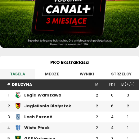
PKO Ekstraklasa
TABELA
MECZE
WYNIKI
STRZELCY
DRUŻYNA
#
M
PKT
B (+/-)
Legia Warszawa
1
2
6
3
Jagiellonia Białystok
2
2
6
2
Lech Poznań
3
2
4
1
Wisła Płock
4
2
4
1
GKS Katowice
5
2
3
1