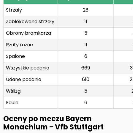
Strzały
28
Zablokowane strzały
11
Obrony bramkarza
5
Rzuty rożne
11
Spalone
6
Wszystkie podania
669
3
Udane podania
610
2
Wślizgi
5
Faule
6
Oceny po meczu Bayern
Monachium - Vfb Stuttgart