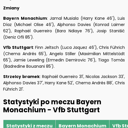
Zmiany
Bayern Monachium
: Jamal Musiala (Harry Kane 46'), Luis
Díaz (Michael Olise 46'), Alphonso Davies (Konrad Laimer
62'), Raphaël Guerreiro (Bara Ndiaye 76'), Josip Stanišić
(Deniz Ofli 85').
Vfb Stuttgart
: Finn Jeltsch (Luca Jaquez 46'), Chris Führich
(Chema Andrés 65'), Angelo Stiller (Maximilian Mittelstädt
65'), Jamie Leweling (Ermedin Demirovic 76'), Tiago Tomás
(Badredine Bouanani 85').
Strzelcy bramek
: Raphaël Guerreiro 31', Nicolas Jackson 33',
Alphonso Davies 37', Harry Kane 52', Chema Andrés 88', Chris
Führich 21'.
Statystyki po meczu Bayern
Monachium - Vfb Stuttgart
Statystyki z meczu
Bayern Monachium
Vfb St