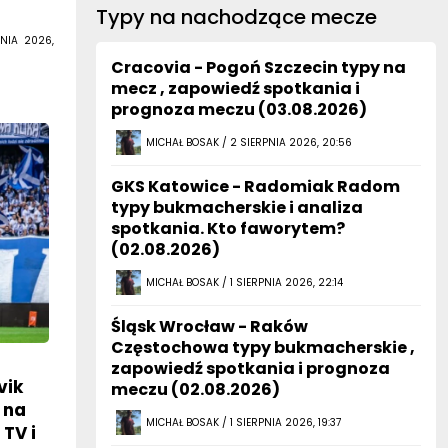
Typy na nachodzące mecze
NIA 2026,
Cracovia - Pogoń Szczecin typy na
mecz , zapowiedź spotkania i
prognoza meczu (03.08.2026)
MICHAŁ BOSAK / 2 SIERPNIA 2026, 20:56
GKS Katowice - Radomiak Radom
typy bukmacherskie i analiza
spotkania. Kto faworytem?
(02.08.2026)
MICHAŁ BOSAK / 1 SIERPNIA 2026, 22:14
Śląsk Wrocław - Raków
Częstochowa typy bukmacherskie ,
zapowiedź spotkania i prognoza
vik
meczu (02.08.2026)
 na
MICHAŁ BOSAK / 1 SIERPNIA 2026, 19:37
TV i