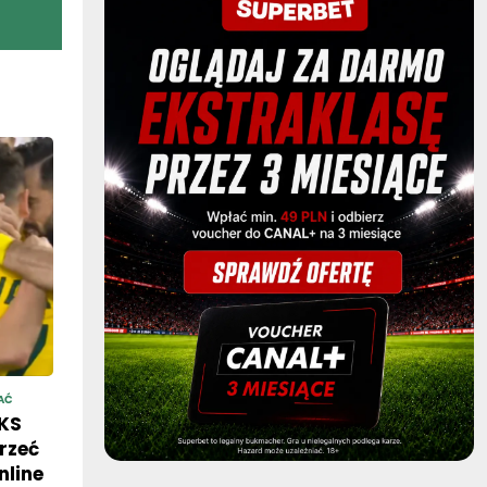
AĆ
GKS
rzeć
nline