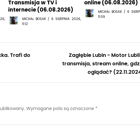
Transmisja w TV i
online (06.08.2026)
internecie (06.08.2026)
MICHAŁ BOSAK / 6 SIERP
11:09
26,
MICHAŁ BOSAK / 6 SIERPNIA 2026,
11:12
cka. Trafi do
Zagłębie Lubin - Motor Lubli
transmisja, stream online, gdz
oglądać? (22.11.202
publikowany.
Wymagane pola są oznaczone
*