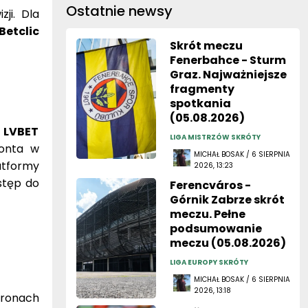
Ostatnie newsy
ji. Dla
Betclic
Skrót meczu
Fenerbahce - Sturm
Graz. Najważniejsze
fragmenty
spotkania
(05.08.2026)
, LVBET
LIGA MISTRZÓW SKRÓTY
konta w
MICHAŁ BOSAK / 6 SIERPNIA
atformy
2026, 13:23
stęp do
Ferencváros -
Górnik Zabrze skrót
meczu. Pełne
podsumowanie
meczu (05.08.2026)
LIGA EUROPY SKRÓTY
MICHAŁ BOSAK / 6 SIERPNIA
2026, 13:18
tronach