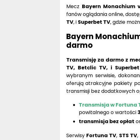
Mecz
Bayern Monachium v
fanów oglądania online, dost
TV
, i
Superbet TV
, gdzie moż
Bayern Monachium 
darmo
Transmisję za darmo z mec
TV, Betclic TV, i Superbe
wybranym serwisie, dokonani
oferują atrakcyjne pakiety p
transmisji bez dodatkowych op
Transmisja w Fortuna 
powitalnego o wartości
transmisja bez opłat
or
Serwisy
Fortuna TV
,
STS TV
,