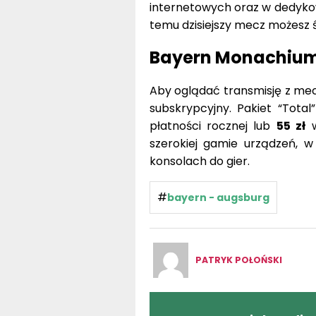
internetowych oraz w dedyk
temu dzisiejszy mecz możesz ś
Bayern Monachium 
Aby oglądać transmisję z me
subskrypcyjny. Pakiet “Tota
płatności rocznej lub
55 zł
w
szerokiej gamie urządzeń, 
konsolach do gier.
#
bayern - augsburg
PATRYK POŁOŃSKI