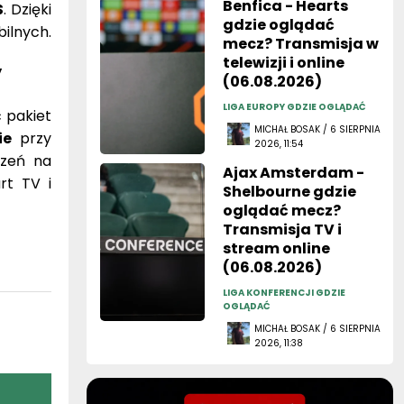
Benfica - Hearts
S
. Dzięki
gdzie oglądać
ilnych.
mecz? Transmisja w
telewizji i online
y
(06.08.2026)
LIGA EUROPY GDZIE OGLĄDAĆ
ć pakiet
MICHAŁ BOSAK / 6 SIERPNIA
ie
przy
2026, 11:54
rzeń na
Ajax Amsterdam -
rt TV i
Shelbourne gdzie
oglądać mecz?
Transmisja TV i
stream online
(06.08.2026)
LIGA KONFERENCJI GDZIE
OGLĄDAĆ
MICHAŁ BOSAK / 6 SIERPNIA
2026, 11:38