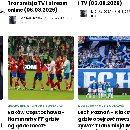
Transmisja TV i stream
i TV (06.08.2026)
online (06.08.2026)
26,
MICHAŁ BOSAK / 6 SIERP
11:19
MICHAŁ BOSAK / 6 SIERPNIA 2026,
11:38
LIGA KONFERENCJI GDZIE OGLĄDAĆ
LIGA EUROPY GDZIE OGLĄDAĆ
Raków Częstochowa -
Lech Poznań - Klaks
Hammarby FF gdzie
gdzie obejrzeć mecz
i
oglądać mecz?
żywo? Transmisja w 