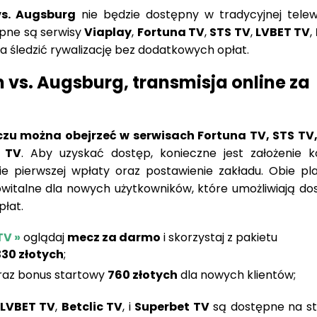
s. Augsburg
nie będzie dostępny w tradycyjnej telewiz
ępne są serwisy
Viaplay
,
Fortuna TV
,
STS TV
,
LVBET TV
,
na śledzić rywalizację bez dodatkowych opłat.
vs. Augsburg, transmisja online za
zu można obejrzeć w serwisach Fortuna TV, STS TV
t TV
. Aby uzyskać dostęp, konieczne jest założenie 
e pierwszej wpłaty oraz postawienie zakładu. Obie pl
owitalne dla nowych użytkowników, które umożliwiają do
łat.
TV »
oglądaj
mecz za darmo
i skorzystaj z pakietu
330 złotych
;
az bonus startowy
760 złotych
dla nowych klientów;
LVBET TV
,
Betclic TV
, i
Superbet TV
są dostępne na s