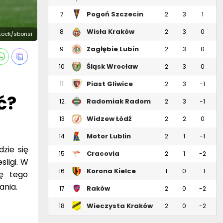
Pogoń Szczecin
7
2
3
1
Wisła Kraków
8
2
3
0
stock/sbonsi
Zagłębie Lubin
9
2
3
0
Śląsk Wrocław
10
2
3
0
Piast Gliwice
11
2
3
-1
ć?
Radomiak Radom
12
2
3
-1
Widzew Łódź
13
2
2
0
Motor Lublin
14
2
1
-1
zie się
Cracovia
15
2
1
-2
ligi. W
Korona Kielce
16
1
0
-1
ję tego
ania.
Raków
17
2
0
-2
Częstochowa
Wieczysta Kraków
18
2
0
-2