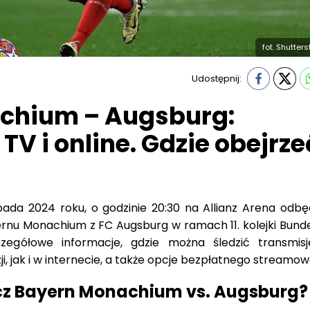
fot. Shutter
Udostępnij:
chium – Augsburg:
TV i online. Gdzie obejrze
pada 2024 roku, o godzinie 20:30 na Allianz Arena odbęd
nu Monachium z FC Augsburg w ramach 11. kolejki Bundes
czegółowe informacje, gdzie można śledzić transmis
i, jak i w internecie, a także opcje bezpłatnego streamow
z Bayern Monachium vs. Augsburg?