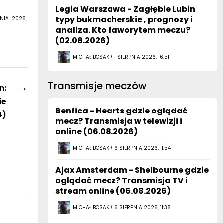
Legia Warszawa - Zagłębie Lubin
typy bukmacherskie , prognozy i
NIA 2026,
analiza. Kto faworytem meczu?
(02.08.2026)
MICHAŁ BOSAK / 1 SIERPNIA 2026, 16:51
→
Transmisje meczów
n:
ie
Benfica - Hearts gdzie oglądać
4)
mecz? Transmisja w telewizji i
online (06.08.2026)
MICHAŁ BOSAK / 6 SIERPNIA 2026, 11:54
Ajax Amsterdam - Shelbourne gdzie
oglądać mecz? Transmisja TV i
stream online (06.08.2026)
MICHAŁ BOSAK / 6 SIERPNIA 2026, 11:38