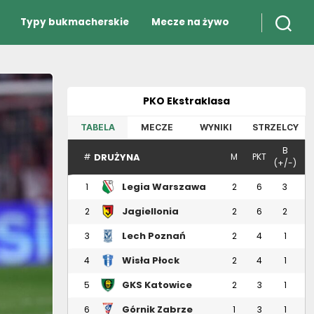
Typy bukmacherskie
Mecze na żywo
PKO Ekstraklasa
TABELA
MECZE
WYNIKI
STRZELCY
B
DRUŻYNA
#
M
PKT
(+/-)
Legia Warszawa
1
2
6
3
Jagiellonia
2
2
6
2
Białystok
Lech Poznań
3
2
4
1
Wisła Płock
4
2
4
1
GKS Katowice
5
2
3
1
Górnik Zabrze
6
1
3
1