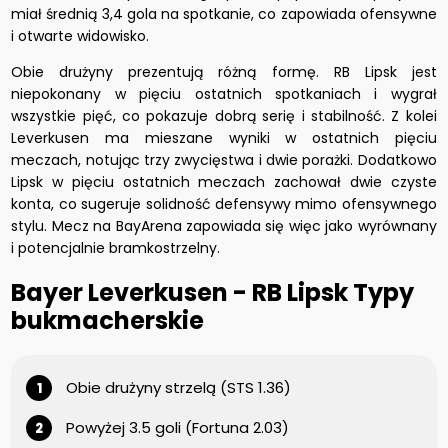
miał średnią 3,4 gola na spotkanie, co zapowiada ofensywne
i otwarte widowisko.
Obie drużyny prezentują różną formę. RB Lipsk jest
niepokonany w pięciu ostatnich spotkaniach i wygrał
wszystkie pięć, co pokazuje dobrą serię i stabilność. Z kolei
Leverkusen ma mieszane wyniki w ostatnich pięciu
meczach, notując trzy zwycięstwa i dwie porażki. Dodatkowo
Lipsk w pięciu ostatnich meczach zachował dwie czyste
konta, co sugeruje solidność defensywy mimo ofensywnego
stylu. Mecz na BayArena zapowiada się więc jako wyrównany
i potencjalnie bramkostrzelny.
Bayer Leverkusen - RB Lipsk Typy
bukmacherskie
Obie drużyny strzelą (STS 1.36)
Powyżej 3.5 goli (Fortuna 2.03)