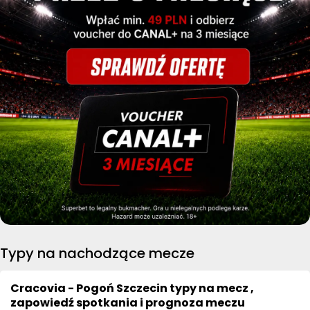
Typy na nachodzące mecze
Cracovia - Pogoń Szczecin typy na mecz ,
zapowiedź spotkania i prognoza meczu