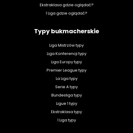
Ekstraklasa gdzie oglądać?
1 Liga gdzie oglądać?
Typy bukmacherskie
Liga Mistrzów typy
Liga Konferencji typy
Liga Europy typy
Premier League typy
La Liga typy
Serie A typy
Bundesliga typy
Ligue 1 typy
Ekstraklasa typy
1 Liga typy