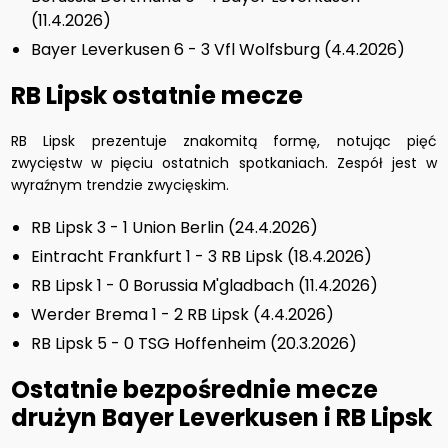
(11.4.2026)
Bayer Leverkusen 6 - 3 Vfl Wolfsburg (4.4.2026)
RB Lipsk ostatnie mecze
RB Lipsk prezentuje znakomitą formę, notując pięć
zwycięstw w pięciu ostatnich spotkaniach. Zespół jest w
wyraźnym trendzie zwycięskim.
RB Lipsk 3 - 1 Union Berlin (24.4.2026)
Eintracht Frankfurt 1 - 3 RB Lipsk (18.4.2026)
RB Lipsk 1 - 0 Borussia M'gladbach (11.4.2026)
Werder Brema 1 - 2 RB Lipsk (4.4.2026)
RB Lipsk 5 - 0 TSG Hoffenheim (20.3.2026)
Ostatnie bezpośrednie mecze
drużyn Bayer Leverkusen i RB Lipsk