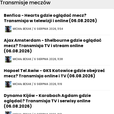
Transmisje meczów
Benfica - Hearts gdzie oglądać mecz?
Transmisja w telewizji i online (06.08.2026)
MICHAŁ BOSAK / 6 SIERPNIA 2026, 11:54
Ajax Amsterdam - Shelbourne gdzie oglądać
mecz? Transmisja TV i stream online
(06.08.2026)
MICHAŁ BOSAK / 6 SIERPNIA 2026, 11:38
Hapoel Tel Awiw - GKS Katowice gdzie obejrzeć
mecz? Transmisja online i TV (06.08.2026)
MICHAŁ BOSAK / 6 SIERPNIA 2026, 11:19
Dynamo Kijów - Karabach Agdam gdzie
oglądać? Transmisja TV i serwisy online
(06.08.2026)