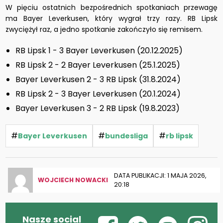
W pięciu ostatnich bezpośrednich spotkaniach przewagę
ma Bayer Leverkusen, który wygrał trzy razy. RB Lipsk
zwyciężył raz, a jedno spotkanie zakończyło się remisem.
RB Lipsk 1 - 3 Bayer Leverkusen (20.12.2025)
RB Lipsk 2 - 2 Bayer Leverkusen (25.1.2025)
Bayer Leverkusen 2 - 3 RB Lipsk (31.8.2024)
RB Lipsk 2 - 3 Bayer Leverkusen (20.1.2024)
Bayer Leverkusen 3 - 2 RB Lipsk (19.8.2023)
#
#
#
Bayer Leverkusen
bundesliga
rb lipsk
DATA PUBLIKACJI: 1 MAJA 2026,
WOJCIECH NOWACKI
20:18
Nasze social