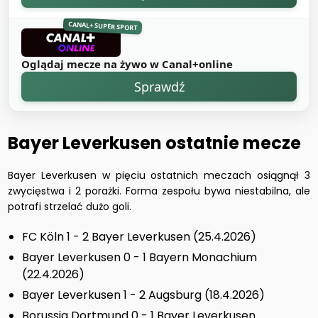
CANAL+ SUPER SPORT
Oglądaj mecze na żywo w Canal+online
Sprawdź
Bayer Leverkusen ostatnie mecze
Bayer Leverkusen w pięciu ostatnich meczach osiągnął 3
zwycięstwa i 2 porażki. Forma zespołu bywa niestabilna, ale
potrafi strzelać dużo goli.
FC Köln 1 - 2 Bayer Leverkusen (25.4.2026)
Bayer Leverkusen 0 - 1 Bayern Monachium
(22.4.2026)
Bayer Leverkusen 1 - 2 Augsburg (18.4.2026)
Borussia Dortmund 0 - 1 Bayer Leverkusen