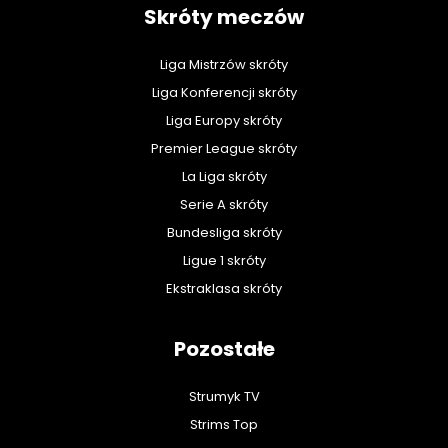
Skróty meczów
Liga Mistrzów skróty
Liga Konferencji skróty
Liga Europy skróty
Premier League skróty
La Liga skróty
Serie A skróty
Bundesliga skróty
Ligue 1 skróty
Ekstraklasa skróty
Pozostałe
Strumyk TV
Strims Top