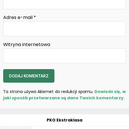
Adres e-mail
*
Witryna internetowa
Ta strona używa Akismet do redukcji spamu.
Dowiedz się, w
jaki sposób przetwarzane są dane Twoich komentarzy.
PKO Ekstraklasa