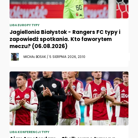
LIGA EUROPY TYPY
Jagiellonia Białystok - Rangers FC typy i
zapowiedź spotkania. Kto faworytem
meczu? (06.08.2026)
MICHAŁ BOSAK / 5 SIERPNIA 2026, 23:10
LIGA KONFERENCJI TYPY