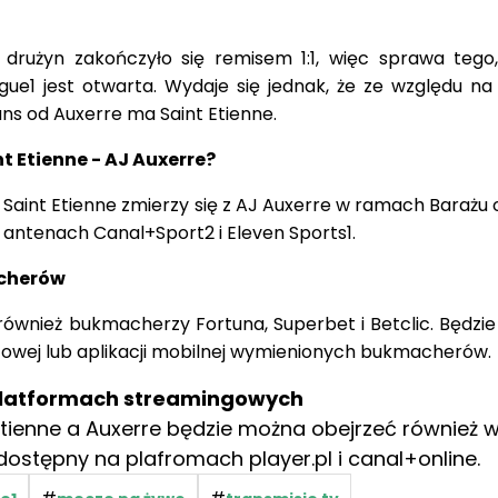
drużyn zakończyło się remisem 1:1, więc sprawa tego
gue1 jest otwarta. Wydaje się jednak, że ze względu na
ans od Auxerre ma Saint Etienne.
t Etienne - AJ Auxerre?
S Saint Etienne zmierzy się z AJ Auxerre w ramach Barażu o
 antenach Canal+Sport2 i Eleven Sports1.
acherów
również bukmacherzy Fortuna, Superbet i Betclic. Będzi
etowej lub aplikacji mobilnej wymienionych bukmacherów.
platformach streamingowych
tienne a Auxerre będzie można obejrzeć również 
dostępny na plafromach player.pl i canal+online.