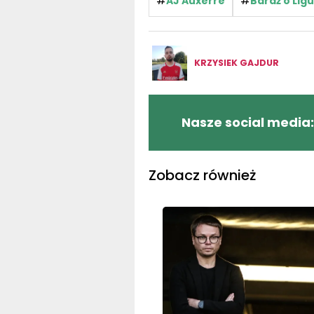
#
#
AJ Auxerre
Baraż o Ligu
KRZYSIEK GAJDUR
Nasze social media:
Zobacz również