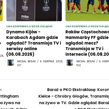
LIGA KONFERENCJI GDZIE OGLĄDAĆ
LIGA KONFERENCJI GDZIE OGLĄD
Dynamo Kijów -
Raków Częstochowa
Karabach Agdam gdzie
Hammarby FF gdzie
e
oglądać? Transmisja TV i
oglądać mecz?
serwisy online
Transmisja w TV i
(06.08.2026)
internecie (06.08.2
26,
MICHAŁ BOSAK / 6 SIERPNIA 2026,
MICHAŁ BOSAK / 6 SIERP
11:17
11:12
:
Baraż o PKO Ekstraklasę: Koro
ottingham
Kielce - Chrobry Głogów, Transmis
na żywo na
na żywo w TV. Gdzie oglądać Bara