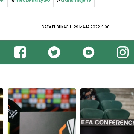
#
#
e1
mecze na żywo
transmisje tv
DATA PUBLIKACJI: 29 MAJA 2022, 9:00