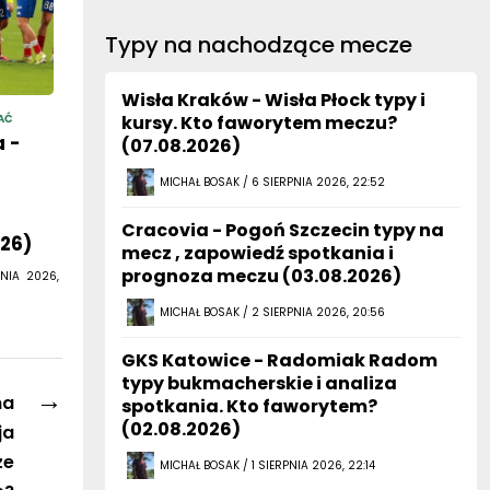
Typy na nachodzące mecze
Wisła Kraków - Wisła Płock typy i
AĆ
kursy. Kto faworytem meczu?
 -
(07.08.2026)
MICHAŁ BOSAK / 6 SIERPNIA 2026, 22:52
Cracovia - Pogoń Szczecin typy na
026)
mecz , zapowiedź spotkania i
prognoza meczu (03.08.2026)
NIA 2026,
MICHAŁ BOSAK / 2 SIERPNIA 2026, 20:56
GKS Katowice - Radomiak Radom
typy bukmacherskie i analiza
→
na
spotkania. Kto faworytem?
(02.08.2026)
ja
że
MICHAŁ BOSAK / 1 SIERPNIA 2026, 22:14