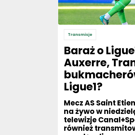
Transmisje
Baraż o Ligue
Auxerre, Tra
bukmacherów
Ligue1?
Mecz AS Saint Etie
na żywo w niedziel
telewizje Canal+Spo
również transmitow