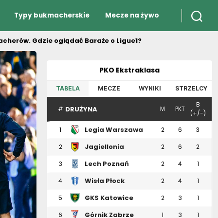
Typy bukmacherskie
Mecze na żywo
macherów. Gdzie oglądać Baraże o Ligue1?
PKO Ekstraklasa
TABELA
MECZE
WYNIKI
STRZELCY
B
DRUŻYNA
#
M
PKT
(+/-)
Legia Warszawa
1
2
6
3
Jagiellonia
2
2
6
2
Białystok
Lech Poznań
3
2
4
1
Wisła Płock
4
2
4
1
GKS Katowice
5
2
3
1
Górnik Zabrze
6
1
3
1