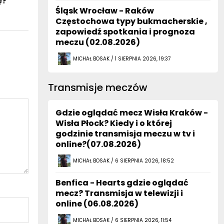
ę?
Śląsk Wrocław - Raków
Częstochowa typy bukmacherskie ,
zapowiedź spotkania i prognoza
meczu (02.08.2026)
MICHAŁ BOSAK / 1 SIERPNIA 2026, 19:37
Transmisje meczów
Gdzie oglądać mecz Wisła Kraków -
Wisła Płock? Kiedy i o której
godzinie transmisja meczu w tv i
online?(07.08.2026)
MICHAŁ BOSAK / 6 SIERPNIA 2026, 18:52
Benfica - Hearts gdzie oglądać
mecz? Transmisja w telewizji i
online (06.08.2026)
MICHAŁ BOSAK / 6 SIERPNIA 2026, 11:54