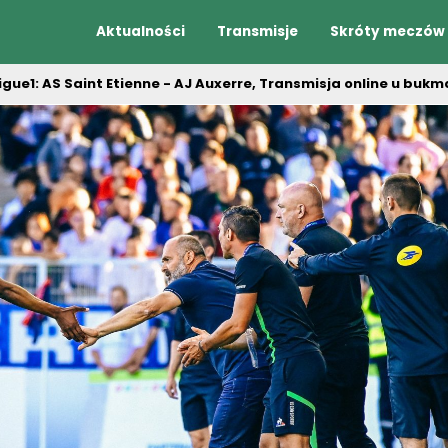
Aktualności
Transmisje
Skróty meczów
Ligue1: AS Saint Etienne - AJ Auxerre, Transmisja online u buk