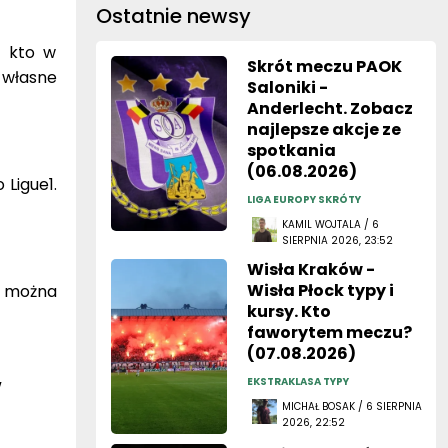
Ostatnie newsy
, kto w
Skrót meczu PAOK
 własne
Saloniki -
Anderlecht. Zobacz
najlepsze akcje ze
spotkania
(06.08.2026)
 Ligue1.
LIGA EUROPY SKRÓTY
KAMIL WOJTALA / 6
SIERPNIA 2026, 23:52
Wisła Kraków -
Wisła Płock typy i
e można
kursy. Kto
faworytem meczu?
(07.08.2026)
w
EKSTRAKLASA TYPY
MICHAŁ BOSAK / 6 SIERPNIA
2026, 22:52