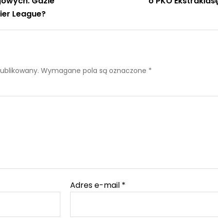
gowych. Gdzie
o PKO Ekstraklas
ier League?
publikowany.
Wymagane pola są oznaczone
*
Adres e-mail
*