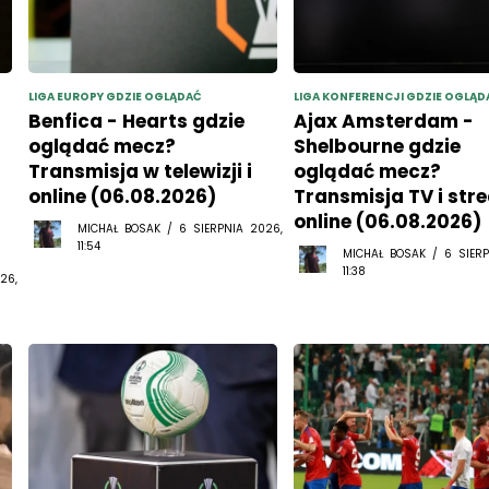
LIGA EUROPY GDZIE OGLĄDAĆ
LIGA KONFERENCJI GDZIE OGLĄD
Benfica - Hearts gdzie
Ajax Amsterdam -
oglądać mecz?
Shelbourne gdzie
Transmisja w telewizji i
oglądać mecz?
online (06.08.2026)
Transmisja TV i str
online (06.08.2026)
MICHAŁ BOSAK / 6 SIERPNIA 2026,
11:54
MICHAŁ BOSAK / 6 SIERP
11:38
26,