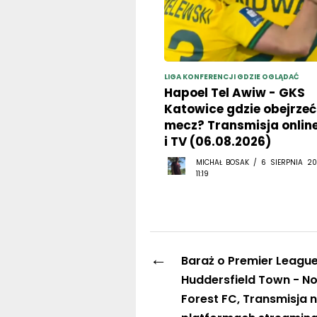
LIGA KONFERENCJI GDZIE OGLĄDAĆ
Hapoel Tel Awiw - GKS
Katowice gdzie obejrzeć
mecz? Transmisja onlin
i TV (06.08.2026)
MICHAŁ BOSAK / 6 SIERPNIA 20
11:19
←
Baraż o Premier League
Huddersfield Town - N
Forest FC, Transmisja 