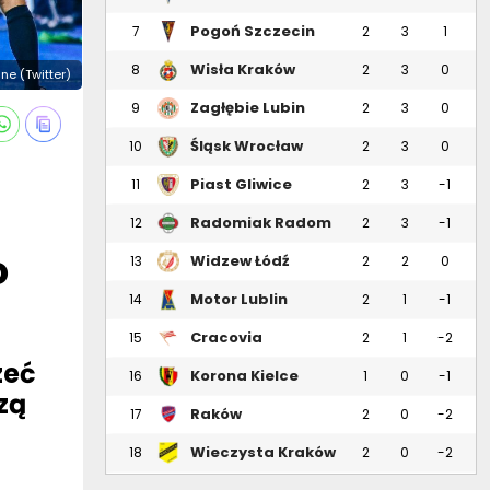
Pogoń Szczecin
7
2
3
1
Wisła Kraków
8
2
3
0
enne (Twitter)
Zagłębie Lubin
9
2
3
0
Śląsk Wrocław
10
2
3
0
Piast Gliwice
11
2
3
-1
Radomiak Radom
12
2
3
-1
o
Widzew Łódź
13
2
2
0
Motor Lublin
14
2
1
-1
Cracovia
15
2
1
-2
zeć
Korona Kielce
16
1
0
-1
zą
Raków
17
2
0
-2
Częstochowa
Wieczysta Kraków
18
2
0
-2