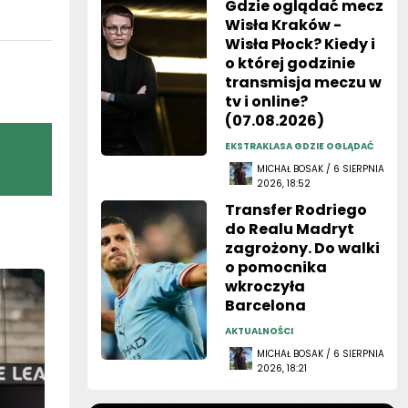
Gdzie oglądać mecz
Wisła Kraków -
Wisła Płock? Kiedy i
o której godzinie
transmisja meczu w
tv i online?
(07.08.2026)
EKSTRAKLASA GDZIE OGLĄDAĆ
MICHAŁ BOSAK / 6 SIERPNIA
2026, 18:52
Transfer Rodriego
do Realu Madryt
zagrożony. Do walki
o pomocnika
wkroczyła
Barcelona
AKTUALNOŚCI
MICHAŁ BOSAK / 6 SIERPNIA
2026, 18:21