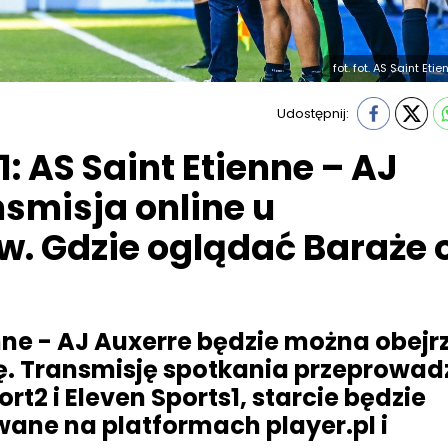
fot. fot. AS Saint Eti
Udostępnij:
1: AS Saint Etienne – AJ
nsmisja online u
. Gdzie oglądać Baraże 
nne - AJ Auxerre będzie można obejr
ę. Transmisję spotkania przeprowad
rt2 i Eleven Sports1, starcie będzie
ane na platformach player.pl i