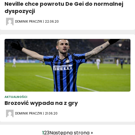
Neville chce powrotu De Gei do normalnej
dyspozycji
DOMINIK PRACZYK | 22.06.20
AKTUALNOŚCI
Brozović wypada na z gry
DOMINIK PRACZYK | 21.06.20
1
2
3
Następna strona »