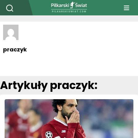
PiłkarskiSwiat.com
praczyk
Artykuły praczyk: