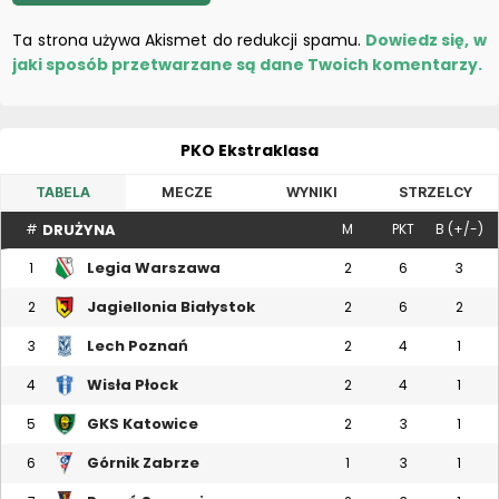
Ta strona używa Akismet do redukcji spamu.
Dowiedz się, w
jaki sposób przetwarzane są dane Twoich komentarzy.
PKO Ekstraklasa
TABELA
MECZE
WYNIKI
STRZELCY
DRUŻYNA
#
M
PKT
B (+/-)
Legia Warszawa
1
2
6
3
Jagiellonia Białystok
2
2
6
2
Lech Poznań
3
2
4
1
Wisła Płock
4
2
4
1
GKS Katowice
5
2
3
1
Górnik Zabrze
6
1
3
1