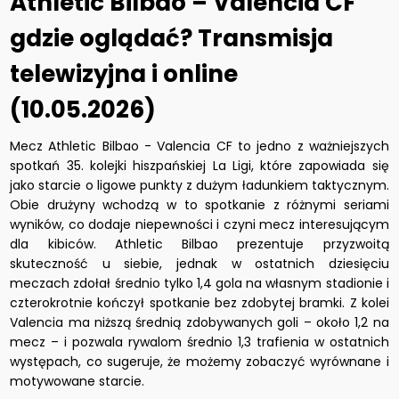
Athletic Bilbao – Valencia CF
gdzie oglądać? Transmisja
telewizyjna i online
(10.05.2026)
Mecz Athletic Bilbao - Valencia CF to jedno z ważniejszych
spotkań 35. kolejki hiszpańskiej La Ligi, które zapowiada się
jako starcie o ligowe punkty z dużym ładunkiem taktycznym.
Obie drużyny wchodzą w to spotkanie z różnymi seriami
wyników, co dodaje niepewności i czyni mecz interesującym
dla kibiców. Athletic Bilbao prezentuje przyzwoitą
skuteczność u siebie, jednak w ostatnich dziesięciu
meczach zdołał średnio tylko 1,4 gola na własnym stadionie i
czterokrotnie kończył spotkanie bez zdobytej bramki. Z kolei
Valencia ma niższą średnią zdobywanych goli – około 1,2 na
mecz – i pozwala rywalom średnio 1,3 trafienia w ostatnich
występach, co sugeruje, że możemy zobaczyć wyrównane i
motywowane starcie.