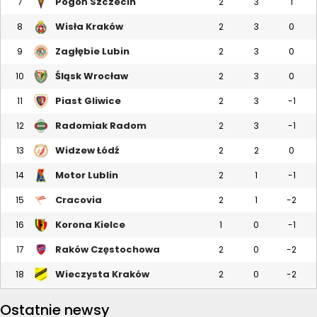
Pogoń Szczecin
7
2
3
1
Wisła Kraków
8
2
3
0
Zagłębie Lubin
9
2
3
0
Śląsk Wrocław
10
2
3
0
Piast Gliwice
11
2
3
-1
Radomiak Radom
12
2
3
-1
Widzew Łódź
13
2
2
0
Motor Lublin
14
2
1
-1
Cracovia
15
2
1
-2
Korona Kielce
16
1
0
-1
Raków Częstochowa
17
2
0
-2
Wieczysta Kraków
18
2
0
-2
Ostatnie newsy