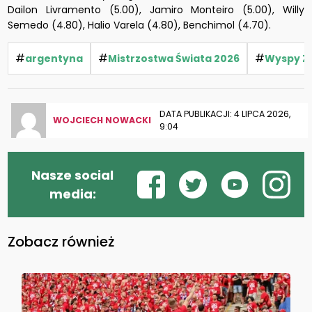
Dailon Livramento (5.00), Jamiro Monteiro (5.00), Willy
Semedo (4.80), Halio Varela (4.80), Benchimol (4.70).
#
#
#
argentyna
Mistrzostwa Świata 2026
Wyspy Zi
DATA PUBLIKACJI: 4 LIPCA 2026,
WOJCIECH NOWACKI
9:04
Nasze social
media:
Zobacz również