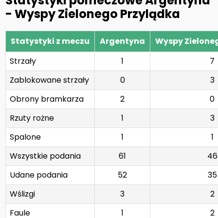
Statystyki pomeczowe Argentyna
- Wyspy Zielonego Przylądka
Statystyki z meczu
Argentyna
Wyspy Zielone
Strzały
1
7
Zablokowane strzały
0
3
Obrony bramkarza
2
0
Rzuty rożne
1
3
Spalone
1
1
Wszystkie podania
61
46
Udane podania
52
35
Wślizgi
3
2
Faule
1
2