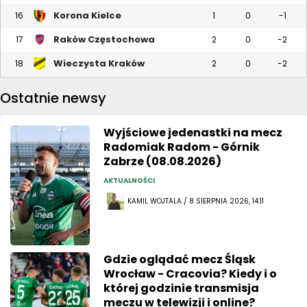
Korona Kielce
16
1
0
-1
Raków Częstochowa
17
2
0
-2
Wieczysta Kraków
18
2
0
-2
Ostatnie newsy
Wyjściowe jedenastki na mecz
Radomiak Radom - Górnik
Zabrze (08.08.2026)
AKTUALNOŚCI
KAMIL WOJTALA / 8 SIERPNIA 2026, 14:11
Gdzie oglądać mecz Śląsk
Wrocław - Cracovia? Kiedy i o
której godzinie transmisja
meczu w telewizji i online?