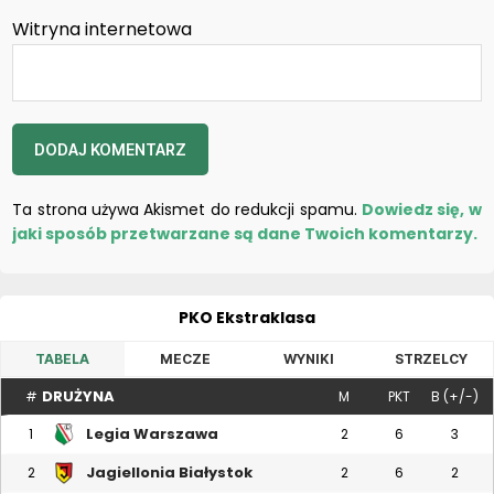
Witryna internetowa
Ta strona używa Akismet do redukcji spamu.
Dowiedz się, w
jaki sposób przetwarzane są dane Twoich komentarzy.
PKO Ekstraklasa
TABELA
MECZE
WYNIKI
STRZELCY
DRUŻYNA
#
M
PKT
B (+/-)
Legia Warszawa
1
2
6
3
Jagiellonia Białystok
2
2
6
2