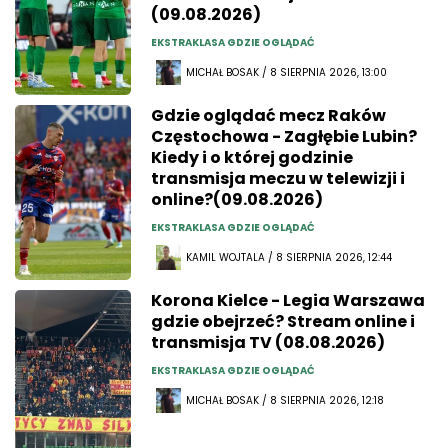
(09.08.2026)
EKSTRAKLASA GDZIE OGLĄDAĆ
MICHAŁ BOSAK / 8 SIERPNIA 2026, 13:00
Gdzie oglądać mecz Raków
Częstochowa - Zagłębie Lubin?
Kiedy i o której godzinie
transmisja meczu w telewizji i
online?(09.08.2026)
EKSTRAKLASA GDZIE OGLĄDAĆ
KAMIL WOJTALA / 8 SIERPNIA 2026, 12:44
Korona Kielce - Legia Warszawa
gdzie obejrzeć? Stream online i
transmisja TV (08.08.2026)
EKSTRAKLASA GDZIE OGLĄDAĆ
MICHAŁ BOSAK / 8 SIERPNIA 2026, 12:18