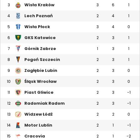
Wisła Kraków
3
3
6
1
Lech Poznań
4
2
4
1
Wisła Płock
5
3
4
0
GKS Katowice
6
2
3
1
Górnik Zabrze
7
1
3
1
Pogoń Szczecin
8
2
3
1
Zagłębie Lubin
9
2
3
0
Śląsk Wrocław
10
2
3
0
Piast Gliwice
11
2
3
-1
Radomiak Radom
12
2
3
-1
Widzew Łódź
13
2
2
0
Motor Lublin
14
2
1
-1
Cracovia
15
2
1
-2