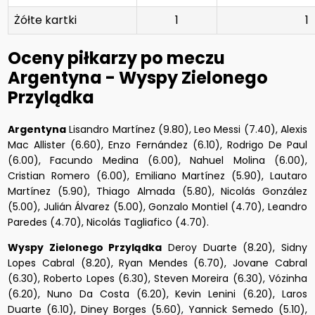
Żółte kartki
1
1
Oceny piłkarzy po meczu
Argentyna - Wyspy Zielonego
Przylądka
Argentyna
Lisandro Martínez (9.80), Leo Messi (7.40), Alexis
Mac Allister (6.60), Enzo Fernández (6.10), Rodrigo De Paul
(6.00), Facundo Medina (6.00), Nahuel Molina (6.00),
Cristian Romero (6.00), Emiliano Martínez (5.90), Lautaro
Martínez (5.90), Thiago Almada (5.80), Nicolás González
(5.00), Julián Álvarez (5.00), Gonzalo Montiel (4.70), Leandro
Paredes (4.70), Nicolás Tagliafico (4.70).
Wyspy Zielonego Przylądka
Deroy Duarte (8.20), Sidny
Lopes Cabral (8.20), Ryan Mendes (6.70), Jovane Cabral
(6.30), Roberto Lopes (6.30), Steven Moreira (6.30), Vózinha
(6.20), Nuno Da Costa (6.20), Kevin Lenini (6.20), Laros
Duarte (6.10), Diney Borges (5.60), Yannick Semedo (5.10),