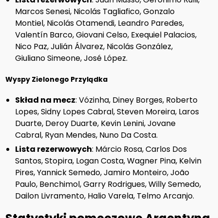
Marcos Senesi, Nicolás Tagliafico, Gonzalo
Montiel, Nicolás Otamendi, Leandro Paredes,
Valentín Barco, Giovani Celso, Exequiel Palacios,
Nico Paz, Julián Álvarez, Nicolás González,
Giuliano Simeone, José López.
Wyspy Zielonego Przylądka
Skład na mecz
: Vózinha, Diney Borges, Roberto
Lopes, Sidny Lopes Cabral, Steven Moreira, Laros
Duarte, Deroy Duarte, Kevin Lenini, Jovane
Cabral, Ryan Mendes, Nuno Da Costa.
Lista rezerwowych
: Márcio Rosa, Carlos Dos
Santos, Stopira, Logan Costa, Wagner Pina, Kelvin
Pires, Yannick Semedo, Jamiro Monteiro, João
Paulo, Benchimol, Garry Rodrigues, Willy Semedo,
Dailon Livramento, Halio Varela, Telmo Arcanjo.