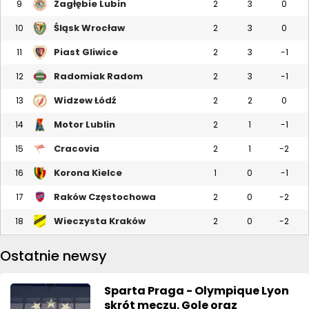
Zagłębie Lubin
9
2
3
0
Śląsk Wrocław
10
2
3
0
Piast Gliwice
11
2
3
-1
Radomiak Radom
12
2
3
-1
Widzew Łódź
13
2
2
0
Motor Lublin
14
2
1
-1
Cracovia
15
2
1
-2
Korona Kielce
16
1
0
-1
Raków Częstochowa
17
2
0
-2
Wieczysta Kraków
18
2
0
-2
Ostatnie newsy
Sparta Praga - Olympique Lyon
skrót meczu. Gole oraz