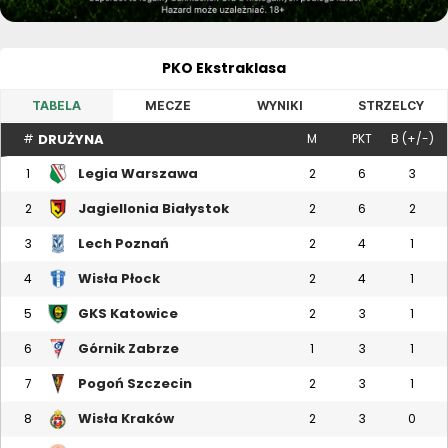
PKO Ekstraklasa
TABELA
MECZE
WYNIKI
STRZELCY
DRUŻYNA
#
M
PKT
B (+/-)
Legia Warszawa
1
2
6
3
Jagiellonia Białystok
2
2
6
2
Lech Poznań
3
2
4
1
Wisła Płock
4
2
4
1
GKS Katowice
5
2
3
1
Górnik Zabrze
6
1
3
1
Pogoń Szczecin
7
2
3
1
Wisła Kraków
8
2
3
0