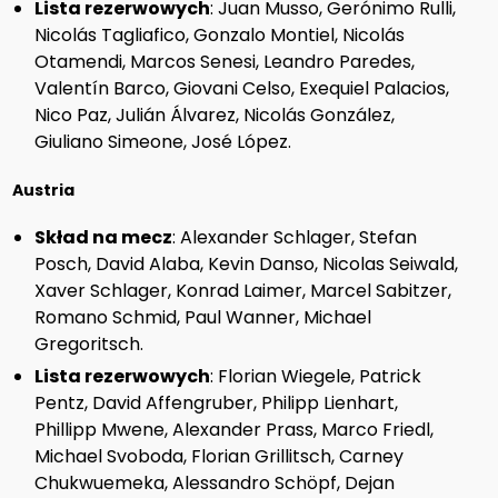
Lista rezerwowych
: Juan Musso, Gerónimo Rulli,
Nicolás Tagliafico, Gonzalo Montiel, Nicolás
Otamendi, Marcos Senesi, Leandro Paredes,
Valentín Barco, Giovani Celso, Exequiel Palacios,
Nico Paz, Julián Álvarez, Nicolás González,
Giuliano Simeone, José López.
Austria
Skład na mecz
: Alexander Schlager, Stefan
Posch, David Alaba, Kevin Danso, Nicolas Seiwald,
Xaver Schlager, Konrad Laimer, Marcel Sabitzer,
Romano Schmid, Paul Wanner, Michael
Gregoritsch.
Lista rezerwowych
: Florian Wiegele, Patrick
Pentz, David Affengruber, Philipp Lienhart,
Phillipp Mwene, Alexander Prass, Marco Friedl,
Michael Svoboda, Florian Grillitsch, Carney
Chukwuemeka, Alessandro Schöpf, Dejan