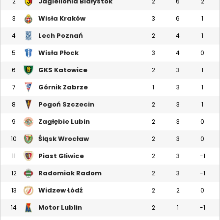
Jagiellonia Białystok
2
2
6
2
Wisła Kraków
3
3
6
1
Lech Poznań
4
2
4
1
Wisła Płock
5
3
4
0
GKS Katowice
6
2
3
1
Górnik Zabrze
7
1
3
1
Pogoń Szczecin
8
2
3
1
Zagłębie Lubin
9
2
3
0
Śląsk Wrocław
10
2
3
0
Piast Gliwice
11
2
3
-1
Radomiak Radom
12
2
3
-1
Widzew Łódź
13
2
2
0
Motor Lublin
14
2
1
-1