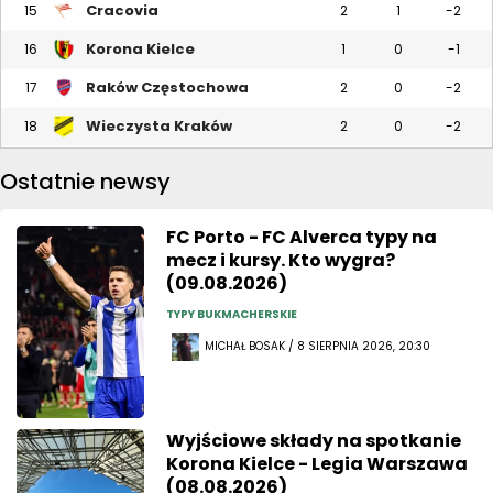
Cracovia
15
2
1
-2
Korona Kielce
16
1
0
-1
Raków Częstochowa
17
2
0
-2
Wieczysta Kraków
18
2
0
-2
Ostatnie newsy
FC Porto - FC Alverca typy na
mecz i kursy. Kto wygra?
(09.08.2026)
TYPY BUKMACHERSKIE
MICHAŁ BOSAK / 8 SIERPNIA 2026, 20:30
Wyjściowe składy na spotkanie
Korona Kielce - Legia Warszawa
(08.08.2026)