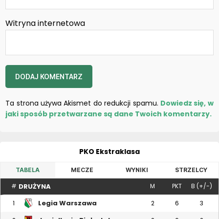
Witryna internetowa
Ta strona używa Akismet do redukcji spamu.
Dowiedz się, w
jaki sposób przetwarzane są dane Twoich komentarzy.
PKO Ekstraklasa
TABELA
MECZE
WYNIKI
STRZELCY
DRUŻYNA
#
M
PKT
B (+/-)
Legia Warszawa
1
2
6
3