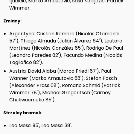
Ljubicic, Marko Arnautovic, Sasa Kalajdzic, Patrick
Wimmer.
Zmiany:
Argentyna: Cristian Romero (Nicolás Otamendi
57'), Thiago Almada (Julián Álvarez 64'), Lautaro
Martínez (Nicolás González 65'), Rodrigo De Paul
(Leandro Paredes 82'), Facundo Medina (Nicolás
Tagliafico 82').
Austria: David Alaba (Marco Friedl 67'), Paul
Wanner (Marko Arnautovic 68'), Stefan Posch
(Alexander Prass 68'), Romano Schmid (Patrick
Wimmer 78'), Michael Gregoritsch (Carney
Chukwuemeka 85').
Strzelcy bramek:
Leo Messi 95', Leo Messi 38'.