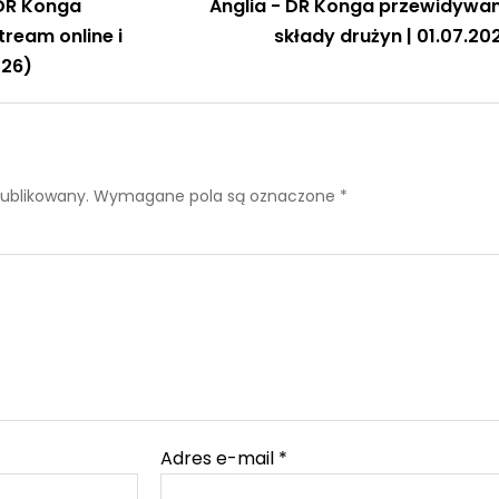
 DR Konga
Anglia - DR Konga przewidywa
ream online i
składy drużyn | 01.07.20
026)
publikowany.
Wymagane pola są oznaczone
*
Adres e-mail
*