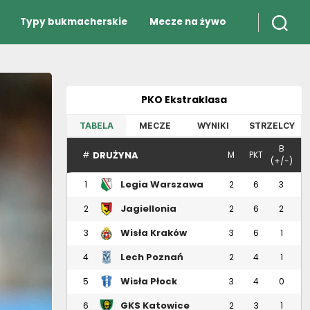
Typy bukmacherskie
Mecze na żywo
PKO Ekstraklasa
TABELA
MECZE
WYNIKI
STRZELCY
B
DRUŻYNA
#
M
PKT
(+/-)
Legia Warszawa
1
2
6
3
Jagiellonia
2
2
6
2
Białystok
Wisła Kraków
3
3
6
1
Lech Poznań
4
2
4
1
Wisła Płock
5
3
4
0
GKS Katowice
6
2
3
1