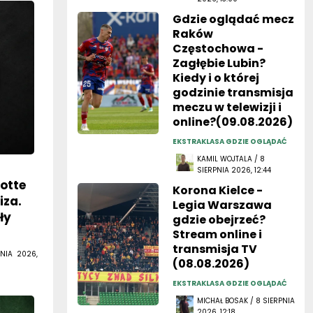
Gdzie oglądać mecz
Raków
Częstochowa -
Zagłębie Lubin?
Kiedy i o której
godzinie transmisja
meczu w telewizji i
online?(09.08.2026)
EKSTRAKLASA GDZIE OGLĄDAĆ
KAMIL WOJTALA / 8
SIERPNIA 2026, 12:44
lotte
Korona Kielce -
iza.
Legia Warszawa
ły
gdzie obejrzeć?
Stream online i
transmisja TV
NIA 2026,
(08.08.2026)
EKSTRAKLASA GDZIE OGLĄDAĆ
MICHAŁ BOSAK / 8 SIERPNIA
2026, 12:18