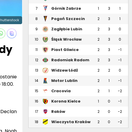
Górnik Zabrze
7
1
3
1
Pogoń Szczecin
8
2
3
1
 Shutterstock
Zagłębie Lubin
9
2
3
0
Śląsk Wrocław
10
2
3
0
ady
Piast Gliwice
11
2
3
-1
Radomiak Radom
12
2
3
-1
Widzew Łódź
13
2
2
0
ostanie
Motor Lublin
14
2
1
-1
18:00.
Cracovia
15
2
1
-2
Korona Kielce
16
1
0
-1
, Declan
Raków
17
2
0
-2
Częstochowa
Wieczysta Kraków
18
2
0
-2
a, Noah