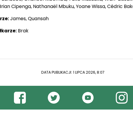
Brian Cipenga, Nathanaël Mbuku, Yoane Wissa, Cédric Ba
rze:
James, Quansah
łkarze:
Brak
DATA PUBLIKACJI: 1 LIPCA 2026, 8:07