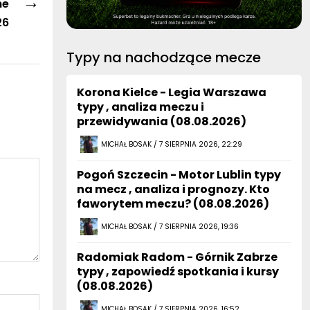
→
ne
26
Typy na nachodzące mecze
Korona Kielce - Legia Warszawa
typy , analiza meczu i
przewidywania (08.08.2026)
MICHAŁ BOSAK / 7 SIERPNIA 2026, 22:29
Pogoń Szczecin - Motor Lublin typy
na mecz , analiza i prognozy. Kto
faworytem meczu? (08.08.2026)
MICHAŁ BOSAK / 7 SIERPNIA 2026, 19:36
Radomiak Radom - Górnik Zabrze
typy , zapowiedź spotkania i kursy
(08.08.2026)
MICHAŁ BOSAK / 7 SIERPNIA 2026, 16:52