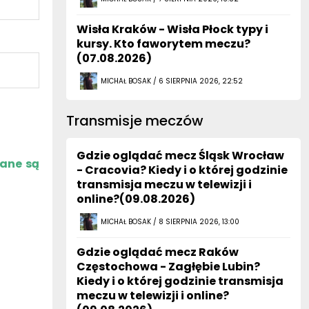
Wisła Kraków - Wisła Płock typy i
kursy. Kto faworytem meczu?
(07.08.2026)
MICHAŁ BOSAK / 6 SIERPNIA 2026, 22:52
Transmisje meczów
Gdzie oglądać mecz Śląsk Wrocław
zane są
- Cracovia? Kiedy i o której godzinie
transmisja meczu w telewizji i
online?(09.08.2026)
MICHAŁ BOSAK / 8 SIERPNIA 2026, 13:00
Gdzie oglądać mecz Raków
Częstochowa - Zagłębie Lubin?
Kiedy i o której godzinie transmisja
meczu w telewizji i online?