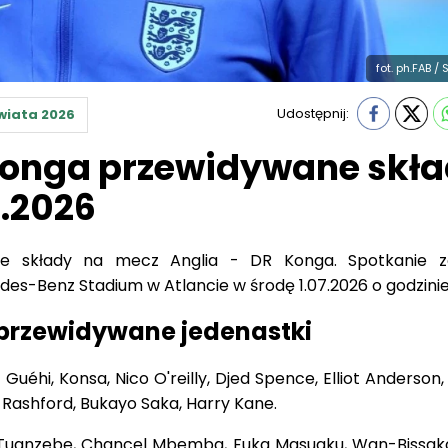
fot. ph.FAB /
Udostępnij:
wiata 2026
Konga przewidywane skł
7.2026
e składy na mecz Anglia - DR Konga. Spotkanie z
es-Benz Stadium w Atlancie w środę 1.07.2026 o godzinie 
 przewidywane jedenastki
Guéhi, Konsa, Nico O'reilly, Djed Spence, Elliot Anderson
 Rashford, Bukayo Saka, Harry Kane.
l Tuanzebe, Chancel Mbemba, Fuka Masuaku, Wan-Bissak