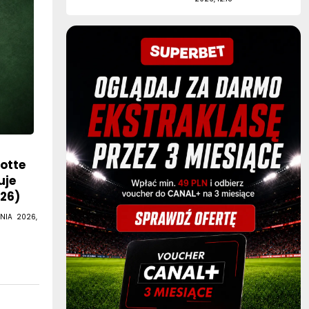
lotte
uje
026)
NIA 2026,