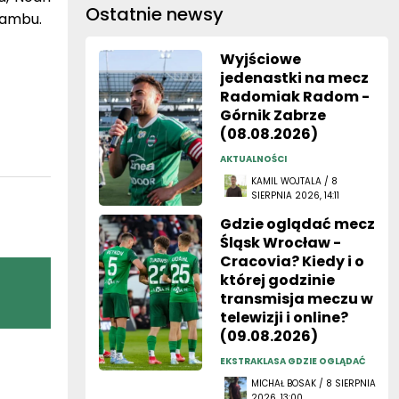
Ostatnie newsy
kambu.
Wyjściowe
jedenastki na mecz
Radomiak Radom -
Górnik Zabrze
(08.08.2026)
AKTUALNOŚCI
KAMIL WOJTALA / 8
SIERPNIA 2026, 14:11
Gdzie oglądać mecz
Śląsk Wrocław -
Cracovia? Kiedy i o
której godzinie
transmisja meczu w
telewizji i online?
(09.08.2026)
EKSTRAKLASA GDZIE OGLĄDAĆ
MICHAŁ BOSAK / 8 SIERPNIA
2026, 13:00