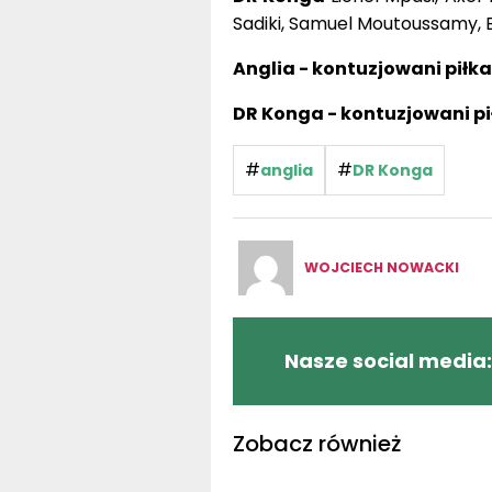
Sadiki, Samuel Moutoussamy, 
Anglia - kontuzjowani piłka
DR Konga - kontuzjowani pi
#
#
anglia
DR Konga
WOJCIECH NOWACKI
Nasze social media:
Zobacz również