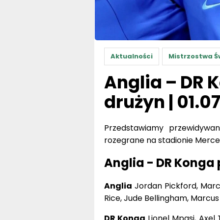
Aktualności
Mistrzostwa Ś
Anglia – DR 
drużyn | 01.0
Przedstawiamy przewidywan
rozegrane na stadionie Merced
Anglia - DR Konga
Anglia
Jordan Pickford, Marc 
Rice, Jude Bellingham, Marcus
DR Konga
Lionel Mpasi, Axe