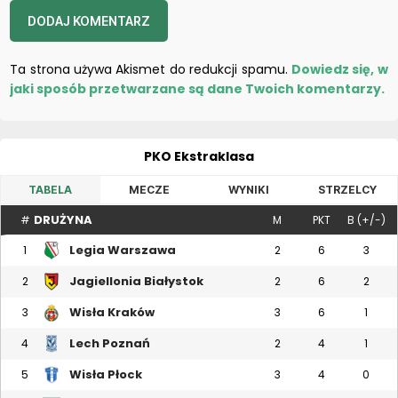
Ta strona używa Akismet do redukcji spamu.
Dowiedz się, w
jaki sposób przetwarzane są dane Twoich komentarzy.
PKO Ekstraklasa
TABELA
MECZE
WYNIKI
STRZELCY
DRUŻYNA
#
M
PKT
B (+/-)
Legia Warszawa
1
2
6
3
Jagiellonia Białystok
2
2
6
2
Wisła Kraków
3
3
6
1
Lech Poznań
4
2
4
1
Wisła Płock
5
3
4
0