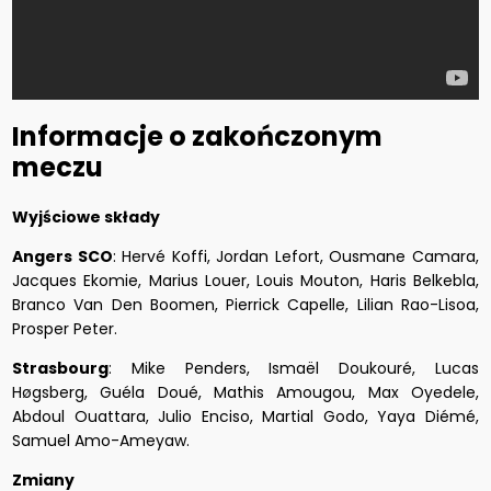
Informacje o zakończonym
meczu
Wyjściowe składy
Angers SCO
: Hervé Koffi, Jordan Lefort, Ousmane Camara,
Jacques Ekomie, Marius Louer, Louis Mouton, Haris Belkebla,
Branco Van Den Boomen, Pierrick Capelle, Lilian Rao-Lisoa,
Prosper Peter.
Strasbourg
: Mike Penders, Ismaël Doukouré, Lucas
Høgsberg, Guéla Doué, Mathis Amougou, Max Oyedele,
Abdoul Ouattara, Julio Enciso, Martial Godo, Yaya Diémé,
Samuel Amo-Ameyaw.
Zmiany