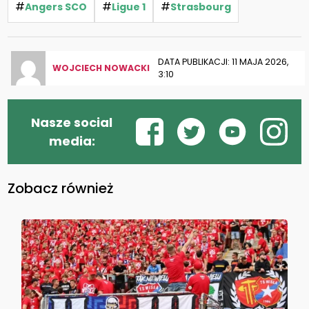
#
#
#
Angers SCO
Ligue 1
Strasbourg
DATA PUBLIKACJI: 11 MAJA 2026,
WOJCIECH NOWACKI
3:10
Nasze social
media:
Zobacz również