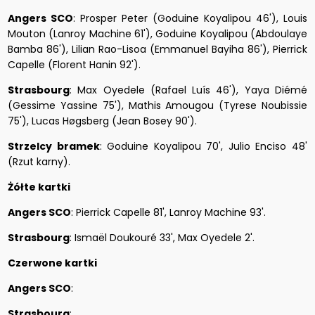
Angers SCO
: Prosper Peter (Goduine Koyalipou 46'), Louis
Mouton (Lanroy Machine 61'), Goduine Koyalipou (Abdoulaye
Bamba 86'), Lilian Rao-Lisoa (Emmanuel Bayiha 86'), Pierrick
Capelle (Florent Hanin 92').
Strasbourg
: Max Oyedele (Rafael Luís 46'), Yaya Diémé
(Gessime Yassine 75'), Mathis Amougou (Tyrese Noubissie
75'), Lucas Høgsberg (Jean Bosey 90').
Strzelcy bramek
: Goduine Koyalipou 70', Julio Enciso 48'
(Rzut karny).
Żółte kartki
Angers SCO
: Pierrick Capelle 81', Lanroy Machine 93'.
Strasbourg
: Ismaël Doukouré 33', Max Oyedele 2'.
Czerwone kartki
Angers SCO
:
Strasbourg
: