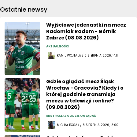
Ostatnie newsy
Wyjściowe jedenastki na mecz
Radomiak Radom - Górnik
Zabrze (08.08.2026)
AKTUALNOŚCI
KAMIL WOJTALA / 8 SIERPNIA 2026, 14:11
Gdzie oglądać mecz Śląsk
Wrocław - Cracovia? Kiedy i o
której godzinie transmisja
meczu w telewizji i online?
(09.08.2026)
EKSTRAKLASA GDZIE OGLĄDAĆ
MICHAŁ BOSAK / 8 SIERPNIA 2026, 13:00