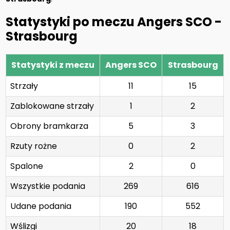
Statystyki po meczu Angers SCO -
Strasbourg
Statystyki z meczu
Angers SCO
Strasbourg
Strzały
11
15
Zablokowane strzały
1
2
Obrony bramkarza
5
3
Rzuty rożne
0
2
Spalone
2
0
Wszystkie podania
269
616
Udane podania
190
552
Wślizgi
20
18