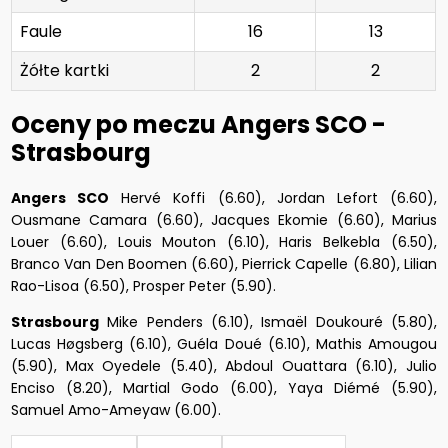
Faule
16
13
Żółte kartki
2
2
Oceny po meczu Angers SCO -
Strasbourg
Angers SCO
Hervé Koffi (6.60), Jordan Lefort (6.60),
Ousmane Camara (6.60), Jacques Ekomie (6.60), Marius
Louer (6.60), Louis Mouton (6.10), Haris Belkebla (6.50),
Branco Van Den Boomen (6.60), Pierrick Capelle (6.80), Lilian
Rao-Lisoa (6.50), Prosper Peter (5.90).
Strasbourg
Mike Penders (6.10), Ismaël Doukouré (5.80),
Lucas Høgsberg (6.10), Guéla Doué (6.10), Mathis Amougou
(5.90), Max Oyedele (5.40), Abdoul Ouattara (6.10), Julio
Enciso (8.20), Martial Godo (6.00), Yaya Diémé (5.90),
Samuel Amo-Ameyaw (6.00).