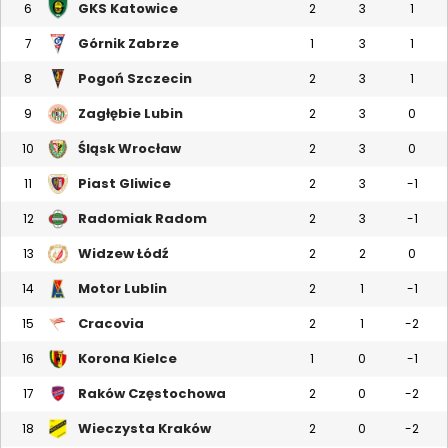
GKS Katowice
6
2
3
1
Górnik Zabrze
7
1
3
1
Pogoń Szczecin
8
2
3
1
Zagłębie Lubin
9
2
3
0
Śląsk Wrocław
10
2
3
0
Piast Gliwice
11
2
3
-1
Radomiak Radom
12
2
3
-1
Widzew Łódź
13
2
2
0
Motor Lublin
14
2
1
-1
Cracovia
15
2
1
-2
Korona Kielce
16
1
0
-1
Raków Częstochowa
17
2
0
-2
Wieczysta Kraków
18
2
0
-2