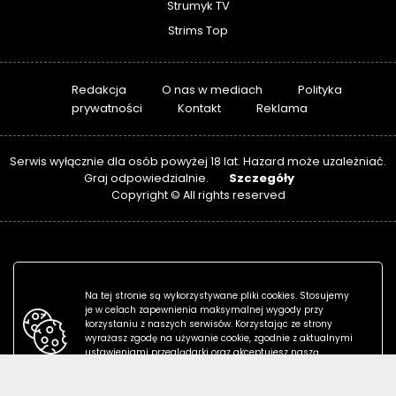
Strumyk TV
Strims Top
Redakcja
O nas w mediach
Polityka
prywatności
Kontakt
Reklama
Serwis wyłącznie dla osób powyżej 18 lat. Hazard może uzależniać.
Szczegóły
Graj odpowiedzialnie.
Copyright © All rights reserved
Na tej stronie są wykorzystywane pliki cookies. Stosujemy
je w celach zapewnienia maksymalnej wygody przy
korzystaniu z naszych serwisów. Korzystając ze strony
wyrażasz zgodę na używanie cookie, zgodnie z aktualnymi
ustawieniami przeglądarki oraz akceptujesz naszą
politykę prywatności.