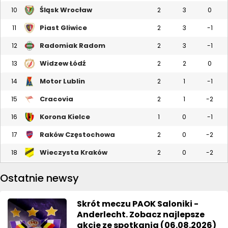
Śląsk Wrocław
10
2
3
0
Piast Gliwice
11
2
3
-1
Radomiak Radom
12
2
3
-1
Widzew Łódź
13
2
2
0
Motor Lublin
14
2
1
-1
Cracovia
15
2
1
-2
Korona Kielce
16
1
0
-1
Raków Częstochowa
17
2
0
-2
Wieczysta Kraków
18
2
0
-2
Ostatnie newsy
Skrót meczu PAOK Saloniki -
Anderlecht. Zobacz najlepsze
akcje ze spotkania (06.08.2026)