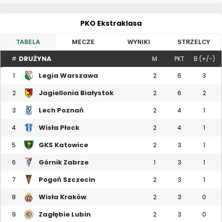
PKO Ekstraklasa
TABELA
MECZE
WYNIKI
STRZELCY
DRUŻYNA
#
M
PKT
B (+/-)
Legia Warszawa
1
2
6
3
Jagiellonia Białystok
2
2
6
2
Lech Poznań
3
2
4
1
Wisła Płock
4
2
4
1
GKS Katowice
5
2
3
1
Górnik Zabrze
6
1
3
1
Pogoń Szczecin
7
2
3
1
Wisła Kraków
8
2
3
0
Zagłębie Lubin
9
2
3
0