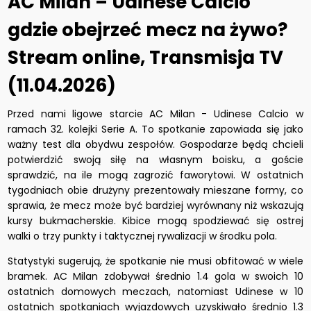
AC Milan – Udinese Calcio
gdzie obejrzeć mecz na żywo?
Stream online, Transmisja TV
(11.04.2026)
Przed nami ligowe starcie AC Milan - Udinese Calcio w
ramach 32. kolejki Serie A. To spotkanie zapowiada się jako
ważny test dla obydwu zespołów. Gospodarze będą chcieli
potwierdzić swoją siłę na własnym boisku, a goście
sprawdzić, na ile mogą zagrozić faworytowi. W ostatnich
tygodniach obie drużyny prezentowały mieszane formy, co
sprawia, że mecz może być bardziej wyrównany niż wskazują
kursy bukmacherskie. Kibice mogą spodziewać się ostrej
walki o trzy punkty i taktycznej rywalizacji w środku pola.
Statystyki sugerują, że spotkanie nie musi obfitować w wiele
bramek. AC Milan zdobywał średnio 1.4 gola w swoich 10
ostatnich domowych meczach, natomiast Udinese w 10
ostatnich spotkaniach wyjazdowych uzyskiwało średnio 1.3