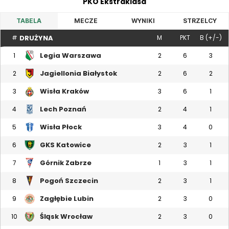
PKO Ekstraklasa
TABELA
MECZE
WYNIKI
STRZELCY
DRUŻYNA
#
M
PKT
B (+/-)
Legia Warszawa
1
2
6
3
Jagiellonia Białystok
2
2
6
2
Wisła Kraków
3
3
6
1
Lech Poznań
4
2
4
1
Wisła Płock
5
3
4
0
GKS Katowice
6
2
3
1
Górnik Zabrze
7
1
3
1
Pogoń Szczecin
8
2
3
1
Zagłębie Lubin
9
2
3
0
Śląsk Wrocław
10
2
3
0