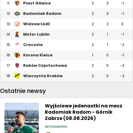
Piast Gliwice
11
2
3
-1
Radomiak Radom
12
2
3
-1
Widzew Łódź
13
2
2
0
Motor Lublin
14
2
1
-1
Cracovia
15
2
1
-2
Korona Kielce
16
1
0
-1
Raków Częstochowa
17
2
0
-2
Wieczysta Kraków
18
2
0
-2
Ostatnie newsy
Wyjściowe jedenastki na mecz
Radomiak Radom - Górnik
Zabrze (08.08.2026)
AKTUALNOŚCI