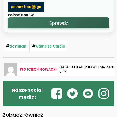
Polsat Box Go
Sprawdź
#
#
ac milan
Udinese Calcio
DATA PUBLIKACJI: 11 KWIETNIA 2026,
WOJCIECH NOWACKI
7:06
Nasze social
media:
Zobacz również