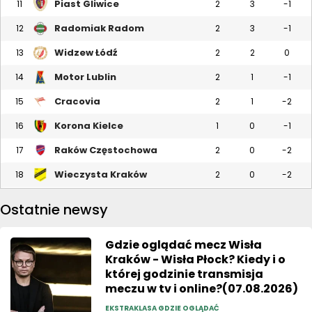
Piast Gliwice
11
2
3
-1
Radomiak Radom
12
2
3
-1
Widzew Łódź
13
2
2
0
Motor Lublin
14
2
1
-1
Cracovia
15
2
1
-2
Korona Kielce
16
1
0
-1
Raków Częstochowa
17
2
0
-2
Wieczysta Kraków
18
2
0
-2
Ostatnie newsy
Gdzie oglądać mecz Wisła
Kraków - Wisła Płock? Kiedy i o
której godzinie transmisja
meczu w tv i online?(07.08.2026)
EKSTRAKLASA GDZIE OGLĄDAĆ