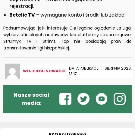
rejestracji,
Betclic TV
– wymagane konto i środki lub zakład.
Podsumowując: jeśli interesuje Cię legalne oglądanie La Liga,
wybierz oficjalnych nadawców lub platformy streamingowe.
Strumyk TV i Strims Top nie posiadają praw do
transmitowania ligi hiszpańskiej.
DATA PUBLIKACJI: 11 SIERPNIA 2023,
WOJCIECH NOWACKI
13:17
Nasze social
media:
PKO Ekstraklasa