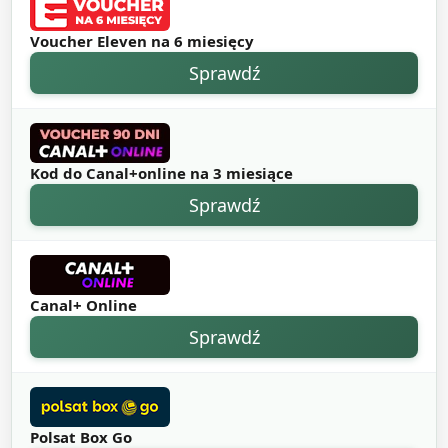
Voucher Eleven na 6 miesięcy
Sprawdź
Kod do Canal+online na 3 miesiące
Sprawdź
Canal+ Online
Sprawdź
Polsat Box Go