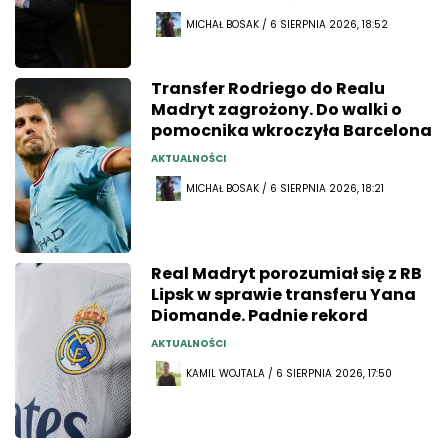
MICHAŁ BOSAK / 6 SIERPNIA 2026, 18:52
Transfer Rodriego do Realu
Madryt zagrożony. Do walki o
pomocnika wkroczyła Barcelona
AKTUALNOŚCI
MICHAŁ BOSAK / 6 SIERPNIA 2026, 18:21
Real Madryt porozumiał się z RB
Lipsk w sprawie transferu Yana
Diomande. Padnie rekord
AKTUALNOŚCI
KAMIL WOJTALA / 6 SIERPNIA 2026, 17:50