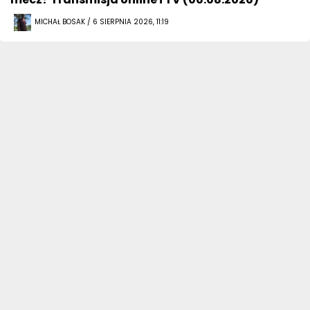
MICHAŁ BOSAK / 6 SIERPNIA 2026, 11:19