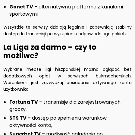
Gonet TV
– alternatywna platforma z kanałami
sportowymi.
Wszystkie te serwisy działają legalnie i zapewniają stabilny
dostęp do transmisji po wykupieniu odpowiedniego pakietu.
La Liga za darmo – czy to
możliwe?
Wybrane mecze ligi hiszpańskiej można oglądać bez
dodatkowych opłat w serwisach bukmacherskich.
Warunkiem jest zazwyczaj posiadanie aktywnego konta
użytkownika.
Fortuna TV
– transmisje dla zarejestrowanych
graczy,
STS TV
– dostęp po spełnieniu warunków
aktywności konta,
Superbet TV
– możliwość oglądania po