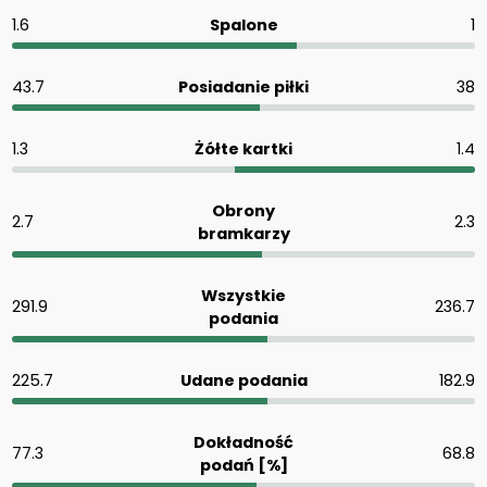
1.6
Spalone
1
43.7
Posiadanie piłki
38
1.3
Żółte kartki
1.4
Obrony
2.7
2.3
bramkarzy
Wszystkie
291.9
236.7
podania
225.7
Udane podania
182.9
Dokładność
77.3
68.8
podań [%]