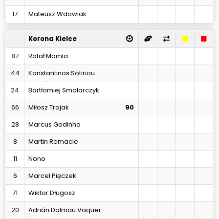
17
Mateusz Wdowiak
Korona Kielce
87
Rafał Mamla
44
Konstantinos Sotiriou
24
Bartłomiej Smolarczyk
66
Miłosz Trojak
90
28
Marcus Godinho
8
Martin Remacle
11
Nono
6
Marcel Pięczek
71
Wiktor Długosz
20
Adrián Dalmau Vaquer