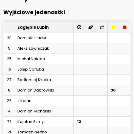
Wyjściowe jedenastki
Zagłębie Lubin
30
Dominik Hładun
5
Aleks Ławniczak
25
Michał Nalepa
16
Josip Ćorluka
27
Bartłomiej Kłudka
8
Damian Dąbrowski
30
26
J Kolan
4
Damian Michalski
77
Kajetan Szmyt
12
21
Tomasz Pieńko