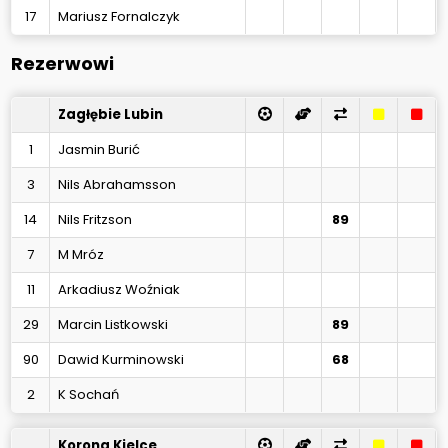
17
Mariusz Fornalczyk
Rezerwowi
Zagłębie Lubin
1
Jasmin Burić
3
Nils Abrahamsson
14
Nils Fritzson
89
7
M Mróz
11
Arkadiusz Woźniak
29
Marcin Listkowski
89
90
Dawid Kurminowski
68
2
K Sochań
Korona Kielce