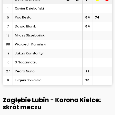
1
Xavier Dziekoński
5
Pau Resta
64
74
7
Dawid Błanik
64
13
Miłosz Strzeboński
88
Wojciech Kamiński
19
Jakub Konstantyn
10
S Nagamatsu
27
Pedro Nuno
77
9
Evgeni Shikavka
76
Zagłębie Lubin - Korona Kielce:
skrót meczu