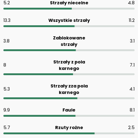
5.2
Strzały niecelne
4.8
13.3
Wszystkie strzały
11.2
Zablokowane
3.8
3.1
strzały
Strzały z pola
8
7.1
karnego
Strzały zza pola
5.3
4.1
karnego
9.9
Faule
8.1
5.7
Rzuty rożne
2.5