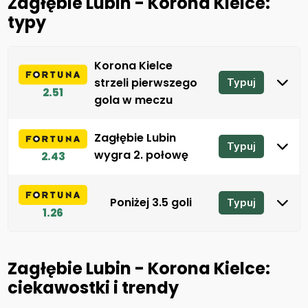
Zagłębie Lubin - Korona Kielce:
typy
Korona Kielce
strzeli pierwszego
Typuj
2.51
gola w meczu
Zagłębie Lubin
Typuj
wygra 2. połowę
2.43
Poniżej 3.5 goli
Typuj
1.26
Zagłębie Lubin - Korona Kielce:
ciekawostki i trendy