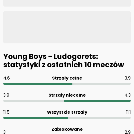
Young Boys - Ludogorets:
statystyki z ostatnich 10 meczów
4.6
Strzały celne
3.9
3.9
Strzały niecelne
4.3
11.5
Wszystkie strzały
11.1
Zablokowane
3
2.9