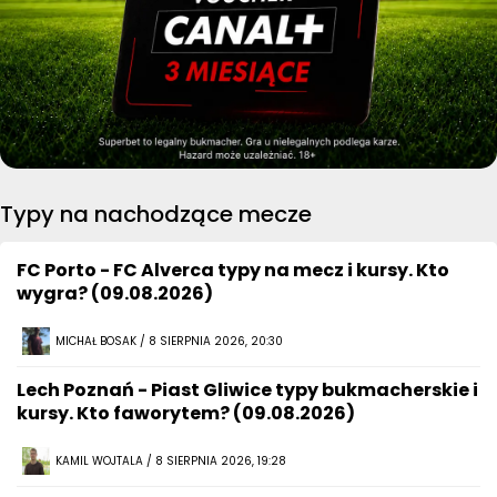
Typy na nachodzące mecze
FC Porto - FC Alverca typy na mecz i kursy. Kto
wygra? (09.08.2026)
MICHAŁ BOSAK / 8 SIERPNIA 2026, 20:30
Lech Poznań - Piast Gliwice typy bukmacherskie i
kursy. Kto faworytem? (09.08.2026)
KAMIL WOJTALA / 8 SIERPNIA 2026, 19:28