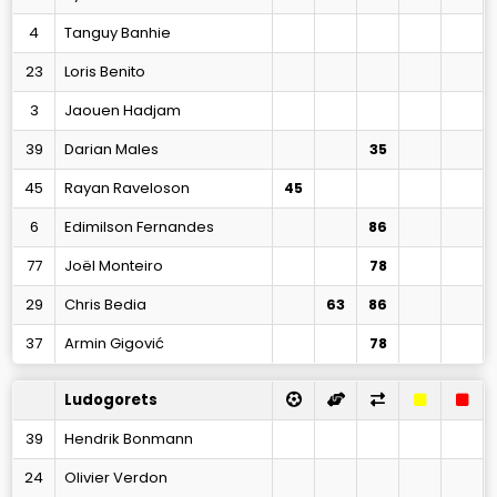
4
Tanguy Banhie
23
Loris Benito
3
Jaouen Hadjam
39
Darian Males
35
45
Rayan Raveloson
45
6
Edimilson Fernandes
86
77
Joël Monteiro
78
29
Chris Bedia
63
86
37
Armin Gigović
78
Ludogorets
39
Hendrik Bonmann
24
Olivier Verdon