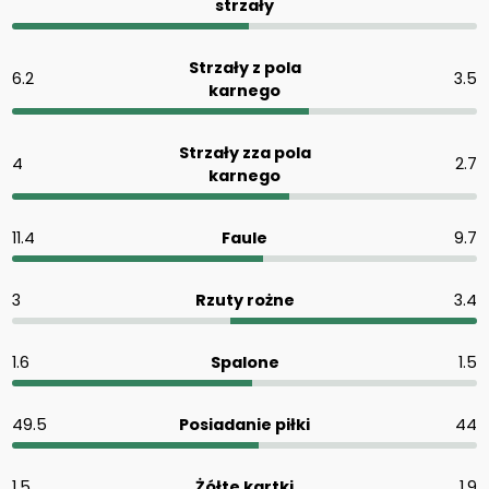
strzały
Strzały z pola
6.2
3.5
karnego
Strzały zza pola
4
2.7
karnego
11.4
Faule
9.7
3
Rzuty rożne
3.4
1.6
Spalone
1.5
49.5
Posiadanie piłki
44
1.5
Żółte kartki
1.9