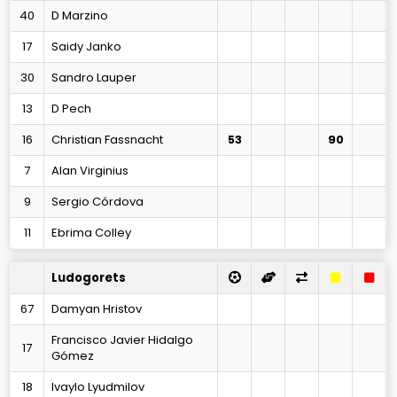
40
D Marzino
17
Saidy Janko
30
Sandro Lauper
13
D Pech
16
Christian Fassnacht
53
90
7
Alan Virginius
9
Sergio Córdova
11
Ebrima Colley
Ludogorets
67
Damyan Hristov
Francisco Javier Hidalgo
17
Gómez
18
Ivaylo Lyudmilov