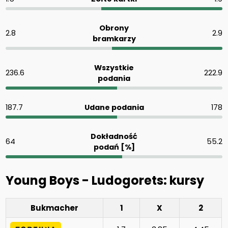
Obrony
2.8
2.9
bramkarzy
Wszystkie
236.6
222.9
podania
187.7
Udane podania
178
Dokładność
64
55.2
podań [%]
Young Boys - Ludogorets: kursy
Bukmacher
1
X
2