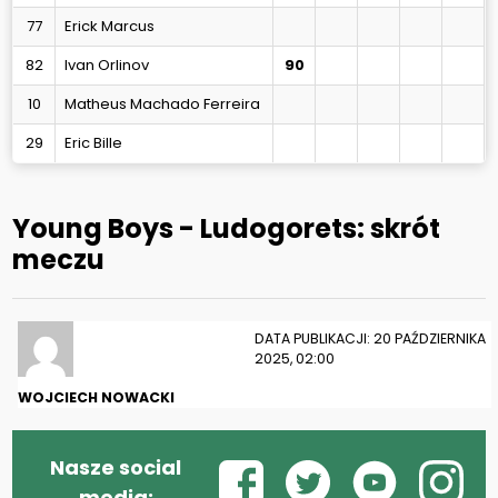
77
Erick Marcus
82
Ivan Orlinov
90
10
Matheus Machado Ferreira
29
Eric Bille
Young Boys - Ludogorets: skrót
meczu
DATA PUBLIKACJI: 20 PAŹDZIERNIKA
2025, 02:00
WOJCIECH NOWACKI
Nasze social
media: