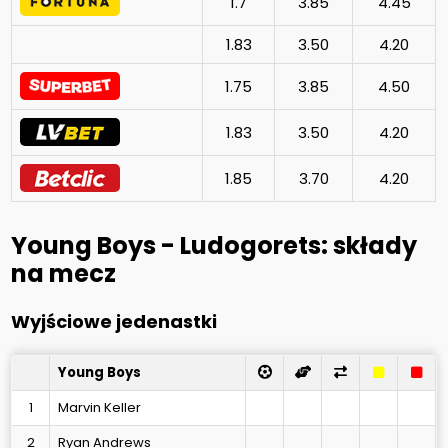
1.7
3.85
4.45
1.83
3.50
4.20
1.75
3.85
4.50
1.83
3.50
4.20
1.85
3.70
4.20
Young Boys - Ludogorets: składy
na mecz
Wyjściowe jedenastki
Young Boys
1
Marvin Keller
2
Ryan Andrews