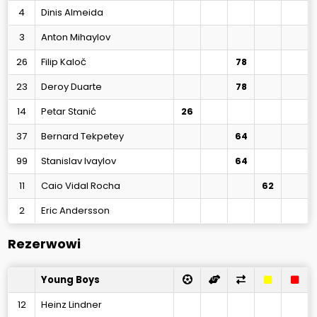
4
Dinis Almeida
3
Anton Mihaylov
26
Filip Kaloč
78
23
Deroy Duarte
78
14
Petar Stanić
26
37
Bernard Tekpetey
64
99
Stanislav Ivaylov
64
11
Caio Vidal Rocha
62
2
Eric Andersson
Rezerwowi
Young Boys
12
Heinz Lindner