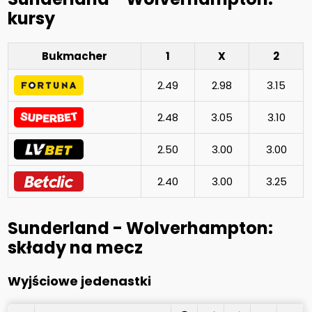
kursy
Bukmacher
1
X
2
2.49
2.98
3.15
2.48
3.05
3.10
2.50
3.00
3.00
2.40
3.00
3.25
Sunderland - Wolverhampton:
składy na mecz
Wyjściowe jedenastki