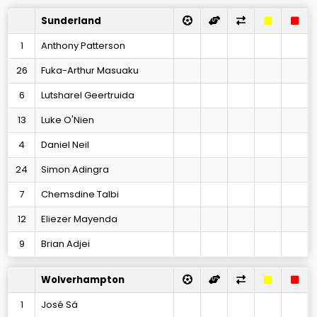
Sunderland
1
Anthony Patterson
26
Fuka-Arthur Masuaku
6
Lutsharel Geertruida
13
Luke O'Nien
4
Daniel Neil
24
Simon Adingra
7
Chemsdine Talbi
12
Eliezer Mayenda
9
Brian Adjei
Wolverhampton
1
José Sá