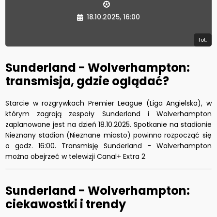
18.10.2025, 16:00
fot.
Sunderland - Wolverhampton:
transmisja, gdzie oglądać?
Starcie w rozgrywkach Premier League (Liga Angielska), w
którym zagrają zespoły Sunderland i Wolverhampton
zaplanowane jest na dzień 18.10.2025. Spotkanie na stadionie
Nieznany stadion (Nieznane miasto) powinno rozpocząć się
o godz. 16:00. Transmisję Sunderland - Wolverhampton
można obejrzeć w telewizji Canal+ Extra 2
Sunderland - Wolverhampton:
ciekawostki i trendy