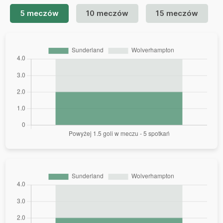
5 meczów
10 meczów
15 meczów