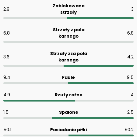
Zablokowane
2.9
3
strzały
Strzały z pola
6.8
6.8
karnego
Strzały zza pola
3.6
4.2
karnego
9.4
Faule
9.5
4.9
Rzuty rożne
4
1.5
Spalone
2.5
50.1
Posiadanie piłki
50.2