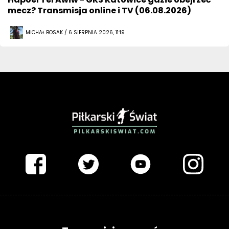
mecz? Transmisja online i TV (06.08.2026)
MICHAŁ BOSAK / 6 SIERPNIA 2026, 11:19
PIŁKARSKISWIAT.COM