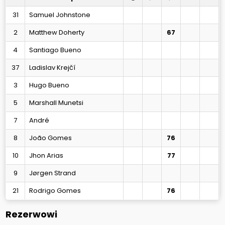
31
Samuel Johnstone
2
Matthew Doherty
67
4
Santiago Bueno
37
Ladislav Krejčí
3
Hugo Bueno
5
Marshall Munetsi
7
André
8
João Gomes
76
10
Jhon Arias
77
9
Jørgen Strand
21
Rodrigo Gomes
76
Rezerwowi