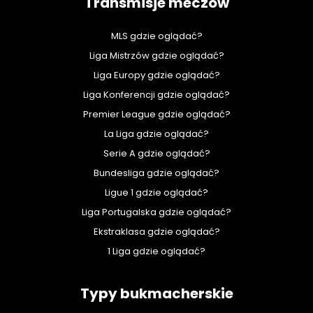
Transmisje meczów
MLS gdzie oglądać?
Liga Mistrzów gdzie oglądać?
Liga Europy gdzie oglądać?
Liga Konferencji gdzie oglądać?
Premier League gdzie oglądać?
La Liga gdzie oglądać?
Serie A gdzie oglądać?
Bundesliga gdzie oglądać?
Ligue 1 gdzie oglądać?
Liga Portugalska gdzie oglądać?
Ekstraklasa gdzie oglądać?
1 Liga gdzie oglądać?
Typy bukmacherskie