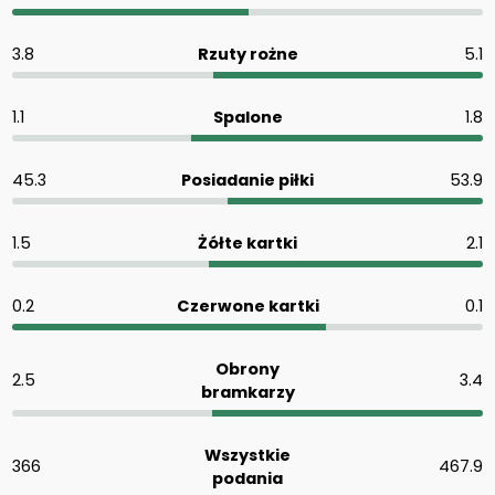
3.8
Rzuty rożne
5.1
1.1
Spalone
1.8
45.3
Posiadanie piłki
53.9
1.5
Żółte kartki
2.1
0.2
Czerwone kartki
0.1
Obrony
2.5
3.4
bramkarzy
Wszystkie
366
467.9
podania