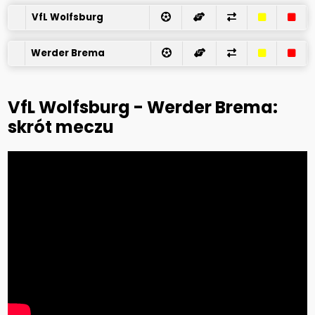
VfL Wolfsburg
Werder Brema
VfL Wolfsburg - Werder Brema:
skrót meczu