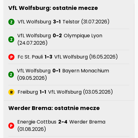
VfL Wolfsburg: ostatnie mecze
VfL Wolfsburg
3-1
Telstar (31.07.2026)
Z
VfL Wolfsburg
0-2
Olympique Lyon
Z
(24.07.2026)
Fc St. Pauli
1-3
VfL Wolfsburg (16.05.2026)
P
VfL Wolfsburg
0-1
Bayern Monachium
Z
(09.05.2026)
Freiburg
1-1
VfL Wolfsburg (03.05.2026)
R
Werder Brema: ostatnie mecze
Energie Cottbus
2-4
Werder Brema
P
(01.08.2026)