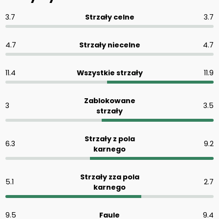
3.7
Strzały celne
3.7
4.7
Strzały niecelne
4.7
11.4
Wszystkie strzały
11.9
Zablokowane
3
3.5
strzały
Strzały z pola
6.3
9.2
karnego
Strzały zza pola
5.1
2.7
karnego
9.5
Faule
9.4