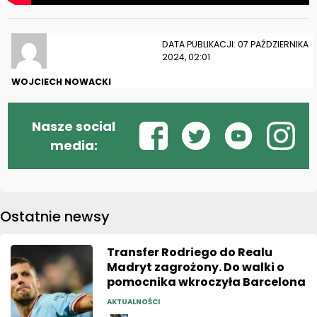
DATA PUBLIKACJI: 07 PAŹDZIERNIKA
2024, 02:01
WOJCIECH NOWACKI
Nasze social
media:
Ostatnie newsy
Transfer Rodriego do Realu
Madryt zagrożony. Do walki o
pomocnika wkroczyła Barcelona
AKTUALNOŚCI