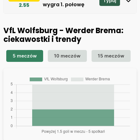
Typuj
wygra 1. połowę
2.55
VfL Wolfsburg - Werder Brema:
ciekawostki i trendy
5 meczów
10 meczów
15 meczów