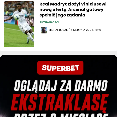
Real Madryt złożył Viniciusowi
nową ofertę. Arsenal gotowy
spełnić jego żądania
AKTUALNOŚCI
MICHAŁ BOSAK / 6 SIERPNIA 2026, 16:40