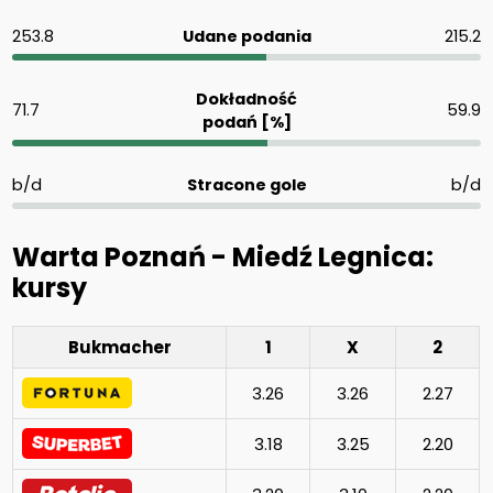
253.8
Udane podania
215.2
Dokładność
71.7
59.9
podań [%]
b/d
Stracone gole
b/d
Warta Poznań - Miedź Legnica:
kursy
Bukmacher
1
X
2
3.26
3.26
2.27
3.18
3.25
2.20