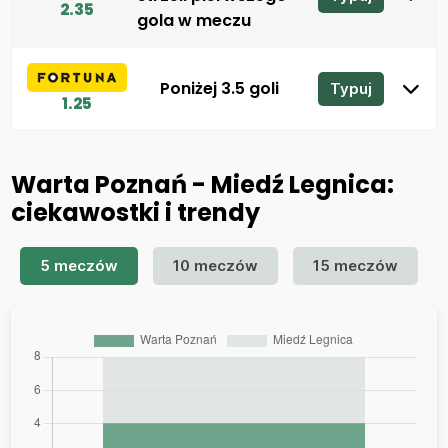
2.35
gola w meczu
Poniżej 3.5 goli
Typuj
1.25
Warta Poznań - Miedź Legnica:
ciekawostki i trendy
5 meczów
10 meczów
15 meczów