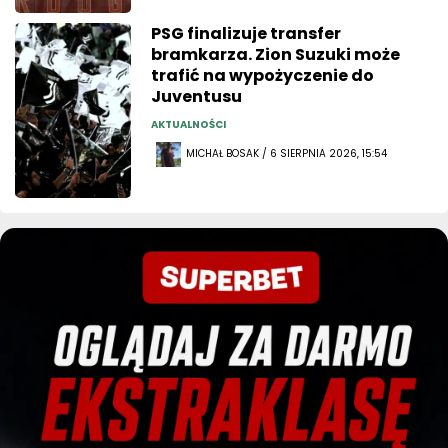
PSG finalizuje transfer
bramkarza. Zion Suzuki może
trafić na wypożyczenie do
Juventusu
AKTUALNOŚCI
MICHAŁ BOSAK / 6 SIERPNIA 2026, 15:54