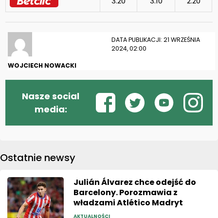
3.20
3.10
2.20
DATA PUBLIKACJI: 21 WRZEŚNIA
2024, 02:00
WOJCIECH NOWACKI
Nasze social
media:
Ostatnie newsy
Julián Álvarez chce odejść do
Barcelony. Porozmawia z
władzami Atlético Madryt
AKTUALNOŚCI