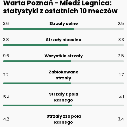
Warta Poznań - Miedź Legnica:
statystyki z ostatnich 10 meczów
3.6
Strzały celne
2.5
3.8
Strzały niecelne
3.3
9.6
Wszystkie strzały
7.5
Zablokowane
2.2
1.7
strzały
Strzały z pola
5.4
4.1
karnego
Strzały zza pola
4.2
3.4
karnego