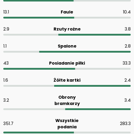
13.1
Faule
10.4
2.9
Rzuty rożne
3.8
1.1
Spalone
2.8
43
Posiadanie piłki
33.3
1.6
Żółte kartki
2.4
Obrony
3.2
3.4
bramkarzy
Wszystkie
351.7
283.3
podania