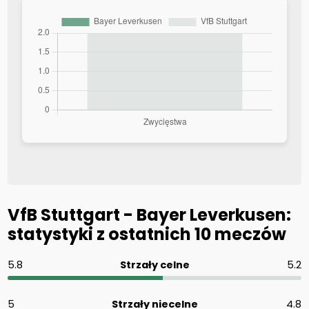
VfB Stuttgart - Bayer Leverkusen:
statystyki z ostatnich 10 meczów
5.8
Strzały celne
5.2
5
Strzały niecelne
4.8