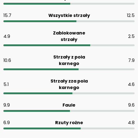
15.7
Wszystkie strzały
12.5
Zablokowane
4.9
2.5
strzały
Strzały z pola
10.6
7.9
karnego
Strzały zza pola
5.1
4.6
karnego
9.9
Faule
9.6
6.9
Rzuty rożne
4.8