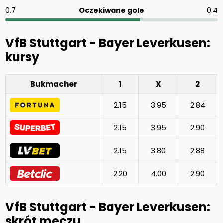
0.7
Oczekiwane gole
0.4
VfB Stuttgart - Bayer Leverkusen:
kursy
Bukmacher
1
X
2
2.15
3.95
2.84
2.15
3.95
2.90
2.15
3.80
2.88
2.20
4.00
2.90
VfB Stuttgart - Bayer Leverkusen:
skrót meczu