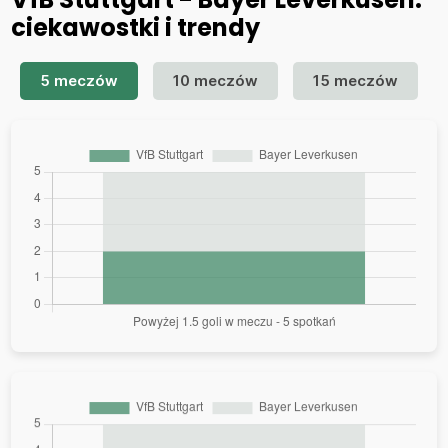
ciekawostki i trendy
5 meczów
10 meczów
15 meczów