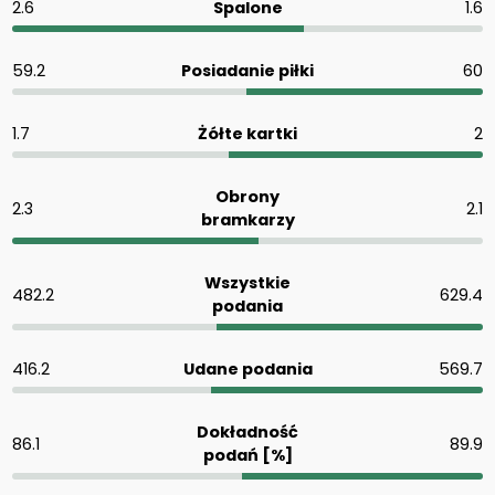
2.6
Spalone
1.6
59.2
Posiadanie piłki
60
1.7
Żółte kartki
2
Obrony
2.3
2.1
bramkarzy
Wszystkie
482.2
629.4
podania
416.2
Udane podania
569.7
Dokładność
86.1
89.9
podań [%]