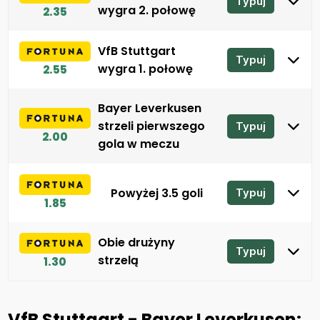
Typuj
wygra 2. połowę
2.35
VfB Stuttgart
Typuj
wygra 1. połowę
2.55
Bayer Leverkusen
strzeli pierwszego
Typuj
2.00
gola w meczu
Powyżej 3.5 goli
Typuj
1.85
Obie drużyny
Typuj
strzelą
1.30
VfB Stuttgart - Bayer Leverkusen: