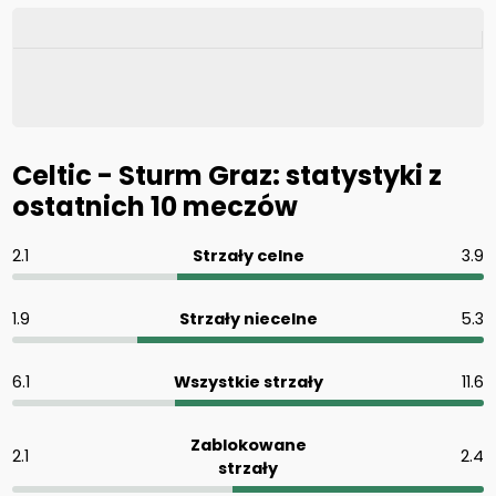
Celtic - Sturm Graz: statystyki z
ostatnich 10 meczów
2.1
Strzały celne
3.9
1.9
Strzały niecelne
5.3
6.1
Wszystkie strzały
11.6
Zablokowane
2.1
2.4
strzały