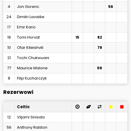
4
Jon Gorenc
56
24
Dimitri Lavalée
17
Emir Karic
19
Tomi Horvat
15
82
10
Otar Kiteishvili
78
21
Tochi Chukwuani
77
Maurice Malone
59
8
Filip Kucharczyk
Rezerwowi
Celtic
12
Viljami Sinisalo
56
Anthony Ralston