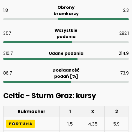
Obrony
1.8
2.3
bramkarzy
Wszystkie
357
292.1
podania
310.7
Udane podania
214.9
Dokładność
86.7
73.9
podań [%]
Celtic - Sturm Graz: kursy
Bukmacher
1
X
2
1.5
4.35
5.9