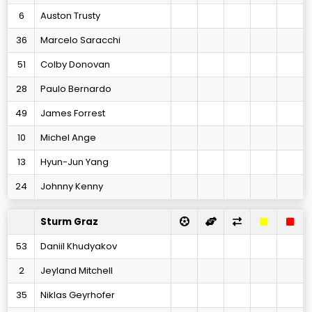
6
Auston Trusty
36
Marcelo Saracchi
51
Colby Donovan
28
Paulo Bernardo
49
James Forrest
10
Michel Ange
13
Hyun-Jun Yang
24
Johnny Kenny
Sturm Graz
53
Daniil Khudyakov
2
Jeyland Mitchell
35
Niklas Geyrhofer