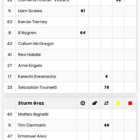
5
Liam Scales
61
63
Kieran Tierney
8
B Nygren
64
42
Callum McGregor
41
Reo Hatate
27
Arne Engels
17
Kelechi Ịheanachọ
4
23
Sebastian Tounekti
78
Sturm Graz
40
Matteo Bignetti
5
Tim Oermann
46
47
Emanuel Aiwu