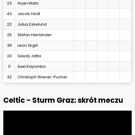
23
Arjan Malic
43
Jacob Hödl
22
Julius Eskelund
25
Stefan Hierländer
38
Leon Grgić
20
Seedy Jatta
11
Axel Kayombo
32
Christoph Wiener-Pucher
Celtic - Sturm Graz: skrót meczu