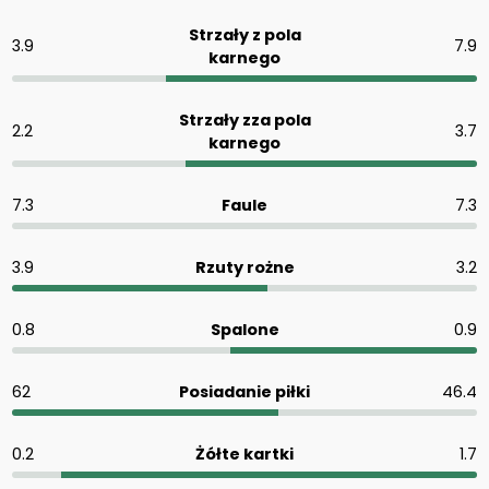
Strzały z pola
3.9
7.9
karnego
Strzały zza pola
2.2
3.7
karnego
7.3
Faule
7.3
3.9
Rzuty rożne
3.2
0.8
Spalone
0.9
62
Posiadanie piłki
46.4
0.2
Żółte kartki
1.7