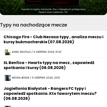
Typy na nachodzące mecze
Chicago Fire - Club Necaxa typy , analiza meczu i
kursy bukmacherskie (07.08.2026)
KAMIL WOJTALA / 6 SIERPNIA 2026, 15:03
SL Benfica - Hearts typy na mecz , zapowiedź
spotkania i kursy (06.08.2026)
MICHAŁ BOSAK / 5 SIERPNIA 2026, 23:10
Jagiellonia Białystok - Rangers FC typy i
zapowiedź spotkania. Kto faworytem meczu?
(06.08.2026)