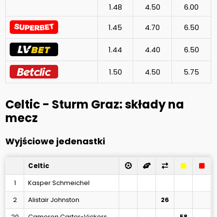
1.48
4.50
6.00
1.45
4.70
6.50
1.44
4.40
6.50
1.50
4.50
5.75
Celtic - Sturm Graz: składy na
mecz
Wyjściowe jedenastki
Celtic
1
Kasper Schmeichel
2
Alistair Johnston
26
20
Cameron Carter-Vickers
58