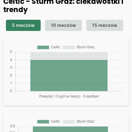
Celtic - Sturm Graz: ciekawostki i
trendy
5 meczów
10 meczów
15 meczów