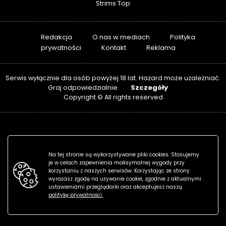
Strims Top
Redakcja
O nas w mediach
Polityka
prywatności
Kontakt
Reklama
Serwis wyłącznie dla osób powyżej 18 lat. Hazard może uzależniać.
Szczegóły
Graj odpowiedzialnie.
Copyright © All rights reserved
Na tej stronie są wykorzystywane pliki cookies. Stosujemy
je w celach zapewnienia maksymalnej wygody przy
korzystaniu z naszych serwisów. Korzystając ze strony
wyrażasz zgodę na używanie cookie, zgodnie z aktualnymi
ustawieniami przeglądarki oraz akceptujesz naszą
politykę prywatności.