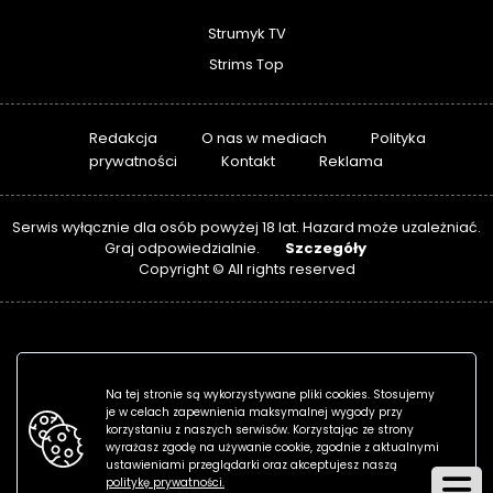
Strumyk TV
Strims Top
Redakcja
O nas w mediach
Polityka
prywatności
Kontakt
Reklama
Serwis wyłącznie dla osób powyżej 18 lat. Hazard może uzależniać.
Szczegóły
Graj odpowiedzialnie.
Copyright © All rights reserved
Na tej stronie są wykorzystywane pliki cookies. Stosujemy
je w celach zapewnienia maksymalnej wygody przy
korzystaniu z naszych serwisów. Korzystając ze strony
wyrażasz zgodę na używanie cookie, zgodnie z aktualnymi
ustawieniami przeglądarki oraz akceptujesz naszą
politykę prywatności.