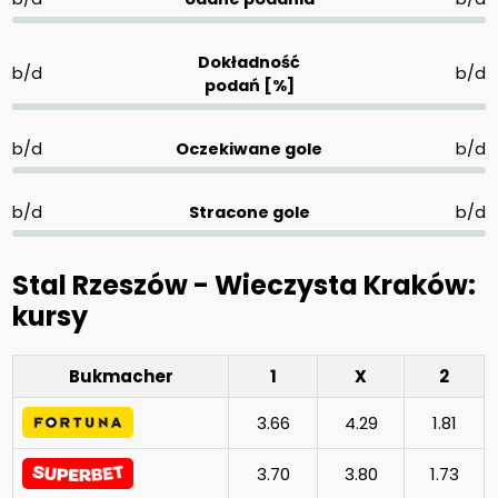
Dokładność
b/d
b/d
podań [%]
b/d
Oczekiwane gole
b/d
b/d
Stracone gole
b/d
Stal Rzeszów - Wieczysta Kraków:
kursy
Bukmacher
1
X
2
3.66
4.29
1.81
3.70
3.80
1.73