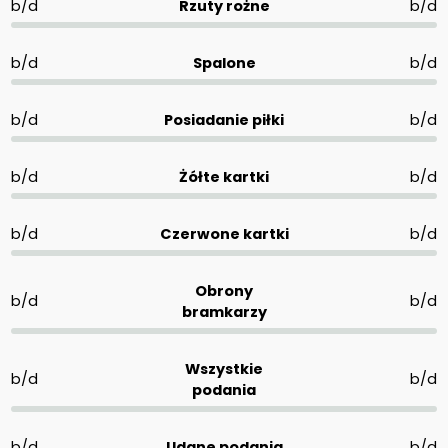
b/d
Rzuty rożne
b/d
b/d
Spalone
b/d
b/d
Posiadanie piłki
b/d
b/d
Żółte kartki
b/d
b/d
Czerwone kartki
b/d
Obrony
b/d
b/d
bramkarzy
Wszystkie
b/d
b/d
podania
b/d
Udane podania
b/d