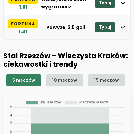
Typuj
wygra mecz
1.81
Powyżej 2.5 goli
Typuj
1.41
Stal Rzeszów - Wieczysta Kraków:
ciekawostki i trendy
5 meczów
10 meczów
15 meczów