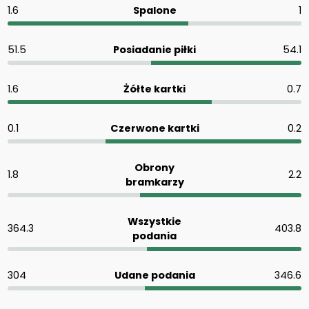
1.6
Spalone
1
51.5
Posiadanie piłki
54.1
1.6
Żółte kartki
0.7
0.1
Czerwone kartki
0.2
Obrony
1.8
2.2
bramkarzy
Wszystkie
364.3
403.8
podania
304
Udane podania
346.6