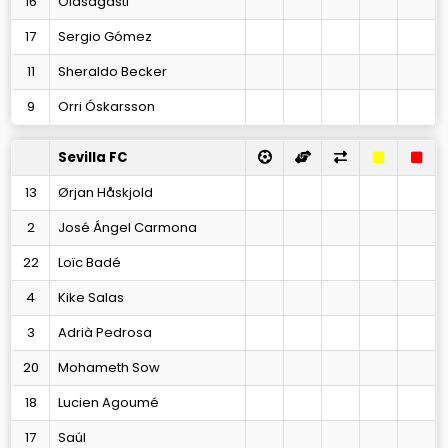
16
Olasagasti
17
Sergio Gómez
11
Sheraldo Becker
9
Orri Óskarsson
Sevilla FC
13
Ørjan Håskjold
2
José Ángel Carmona
22
Loïc Badé
4
Kike Salas
3
Adrià Pedrosa
20
Mohameth Sow
18
Lucien Agoumé
17
Saúl