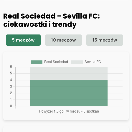
Real Sociedad - Sevilla FC:
ciekawostki i trendy
5 meczów
10 meczów
15 meczów