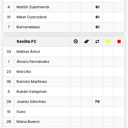
4
Martín Zubimendi
61
10
Mikel Oyarzabal
61
7
Barrenetxea
61
Sevilla FC
33
Matías Árbol
1
Álvaro Fernández
23
Marcão
35
Ramón Martínez
5
Rubén Estephan
26
Juanlu Sánchez
70
10
Suso
28
Manu Bueno