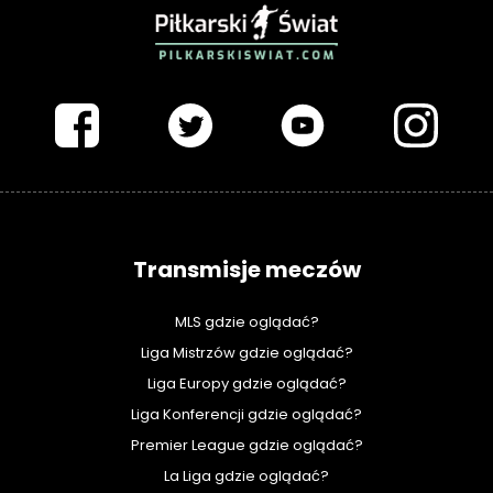
PIŁKARSKISWIAT.COM
Transmisje meczów
MLS gdzie oglądać?
Liga Mistrzów gdzie oglądać?
Liga Europy gdzie oglądać?
Liga Konferencji gdzie oglądać?
Premier League gdzie oglądać?
La Liga gdzie oglądać?