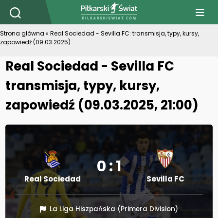
PiłkarskiSwiat.com
Strona główna
»
Real Sociedad - Sevilla FC: transmisja, typy, kursy,
zapowiedź (09.03.2025)
Real Sociedad - Sevilla FC
transmisja, typy, kursy,
zapowiedź (09.03.2025, 21:00)
0 : 1
Real Sociedad
Sevilla FC
La Liga Hiszpańska (Primera Division)