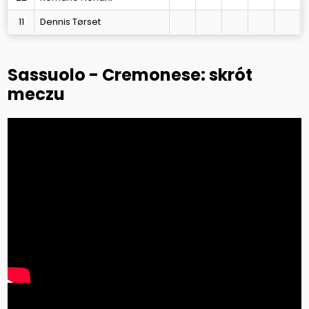
11
Dennis Tørset
Sassuolo - Cremonese: skrót
meczu