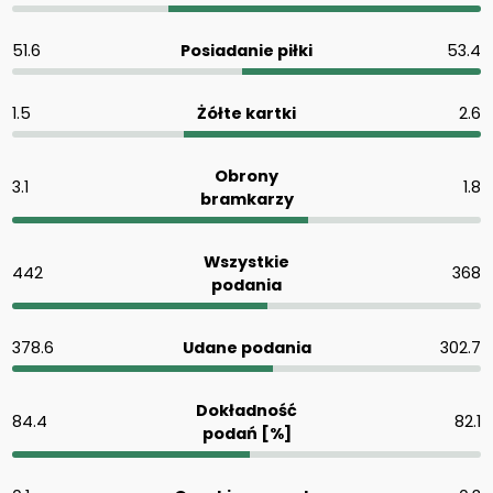
51.6
Posiadanie piłki
53.4
1.5
Żółte kartki
2.6
Obrony
3.1
1.8
bramkarzy
Wszystkie
442
368
podania
378.6
Udane podania
302.7
Dokładność
84.4
82.1
podań [%]