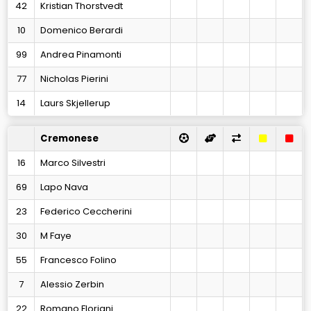
42
Kristian Thorstvedt
10
Domenico Berardi
99
Andrea Pinamonti
77
Nicholas Pierini
14
Laurs Skjellerup
Cremonese
16
Marco Silvestri
69
Lapo Nava
23
Federico Ceccherini
30
M Faye
55
Francesco Folino
7
Alessio Zerbin
22
Romano Floriani