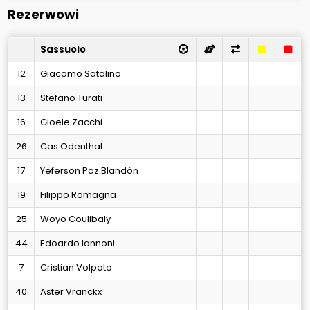
Rezerwowi
Sassuolo
12
Giacomo Satalino
13
Stefano Turati
16
Gioele Zacchi
26
Cas Odenthal
17
Yeferson Paz Blandón
19
Filippo Romagna
25
Woyo Coulibaly
44
Edoardo Iannoni
7
Cristian Volpato
40
Aster Vranckx