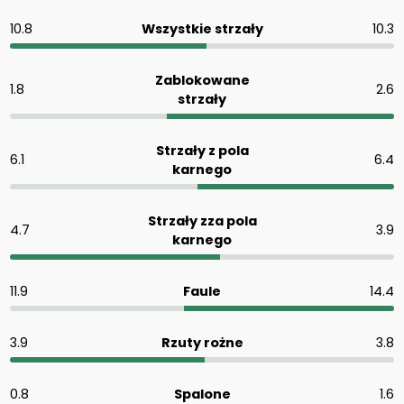
10.8
Wszystkie strzały
10.3
Zablokowane
1.8
2.6
strzały
Strzały z pola
6.1
6.4
karnego
Strzały zza pola
4.7
3.9
karnego
11.9
Faule
14.4
3.9
Rzuty rożne
3.8
0.8
Spalone
1.6