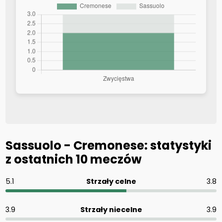
Sassuolo - Cremonese: statystyki
z ostatnich 10 meczów
5.1
Strzały celne
3.8
3.9
Strzały niecelne
3.9