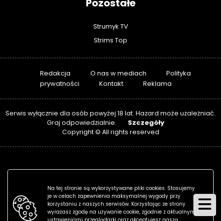
Pozostałe
Strumyk TV
Strims Top
Redakcja
O nas w mediach
Polityka
prywatności
Kontakt
Reklama
Serwis wyłącznie dla osób powyżej 18 lat. Hazard może uzależniać.
Szczegóły
Graj odpowiedzialnie.
Copyright © All rights reserved
Na tej stronie są wykorzystywane pliki cookies. Stosujemy
je w celach zapewnienia maksymalnej wygody przy
korzystaniu z naszych serwisów. Korzystając ze strony
wyrażasz zgodę na używanie cookie, zgodnie z aktualnymi
ustawieniami przeglądarki oraz akceptujesz naszą