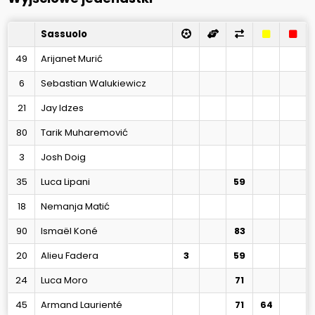
Sassuolo
49
Arijanet Murić
6
Sebastian Walukiewicz
21
Jay Idzes
80
Tarik Muharemović
3
Josh Doig
35
Luca Lipani
59
18
Nemanja Matić
90
Ismaël Koné
83
20
Alieu Fadera
3
59
24
Luca Moro
71
45
Armand Laurienté
71
64