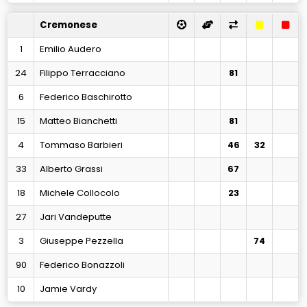
Cremonese
1
Emilio Audero
24
Filippo Terracciano
81
6
Federico Baschirotto
15
Matteo Bianchetti
81
4
Tommaso Barbieri
46
32
33
Alberto Grassi
67
18
Michele Collocolo
23
27
Jari Vandeputte
3
Giuseppe Pezzella
74
90
Federico Bonazzoli
10
Jamie Vardy