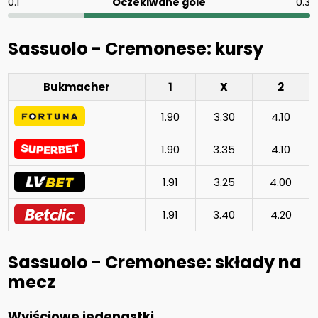
0.1
Oczekiwane gole
0.3
Sassuolo - Cremonese: kursy
Bukmacher
1
X
2
1.90
3.30
4.10
1.90
3.35
4.10
1.91
3.25
4.00
1.91
3.40
4.20
Sassuolo - Cremonese: składy na
mecz
Wyjściowe jedenastki