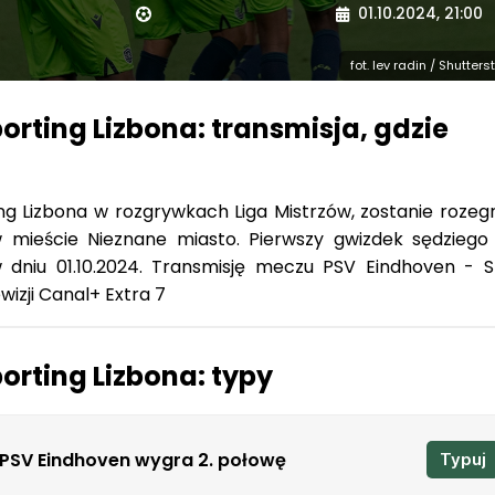
01.10.2024, 21:00
fot. lev radin / Shutter
orting Lizbona: transmisja, gdzie
g Lizbona w rozgrywkach Liga Mistrzów, zostanie rozeg
w mieście Nieznane miasto. Pierwszy gwizdek sędzieg
w dniu 01.10.2024. Transmisję meczu PSV Eindhoven - S
izji Canal+ Extra 7
orting Lizbona: typy
PSV Eindhoven wygra 2. połowę
Typuj