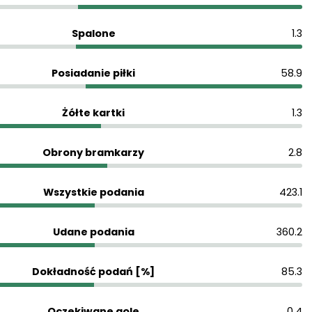
Spalone
1.3
Posiadanie piłki
58.9
Żółte kartki
1.3
Obrony bramkarzy
2.8
Wszystkie podania
423.1
Udane podania
360.2
Dokładność podań [%]
85.3
Oczekiwane gole
0.4