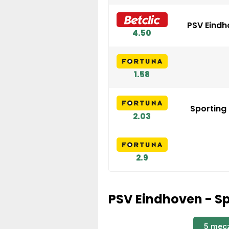
PSV Eindh
4.50
1.58
Sporting
2.03
2.9
PSV Eindhoven - Sp
5 mec