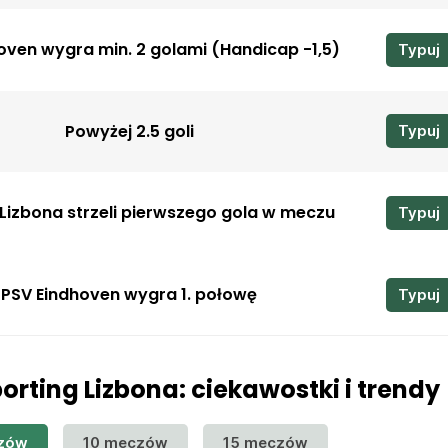
oven wygra min. 2 golami (Handicap -1,5)
Typuj
Powyżej 2.5 goli
Typuj
 Lizbona strzeli pierwszego gola w meczu
Typuj
PSV Eindhoven wygra 1. połowę
Typuj
orting Lizbona: ciekawostki i trendy
zów
10 meczów
15 meczów