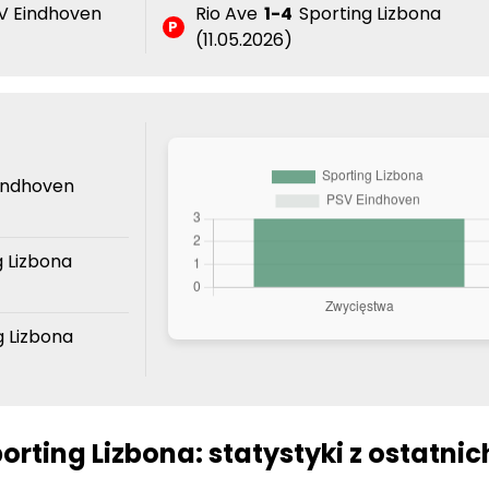
V Eindhoven
Rio Ave
1-4
Sporting Lizbona
P
(11.05.2026)
indhoven
 Lizbona
 Lizbona
rting Lizbona: statystyki z ostatnic