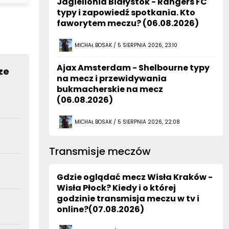
Jagiellonia Białystok - Rangers FC
typy i zapowiedź spotkania. Kto
faworytem meczu? (06.08.2026)
MICHAŁ BOSAK / 5 SIERPNIA 2026, 23:10
Ajax Amsterdam - Shelbourne typy
ze
na mecz i przewidywania
bukmacherskie na mecz
(06.08.2026)
MICHAŁ BOSAK / 5 SIERPNIA 2026, 22:08
Transmisje meczów
Gdzie oglądać mecz Wisła Kraków -
Wisła Płock? Kiedy i o której
godzinie transmisja meczu w tv i
online?(07.08.2026)