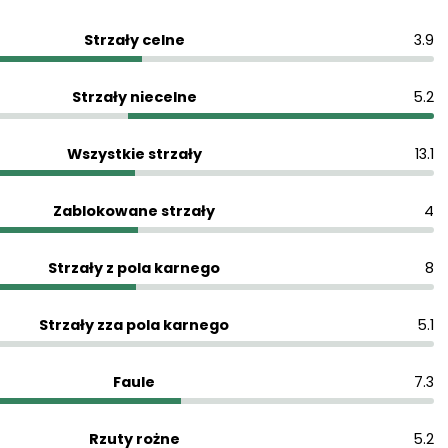
Strzały celne
3.9
Strzały niecelne
5.2
Wszystkie strzały
13.1
Zablokowane strzały
4
Strzały z pola karnego
8
Strzały zza pola karnego
5.1
Faule
7.3
Rzuty rożne
5.2