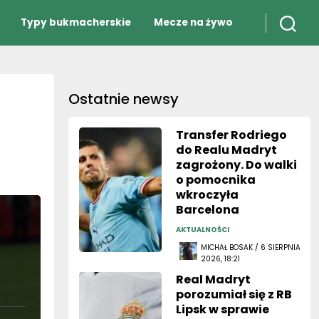
Typy bukmacherskie
Mecze na żywo
Ostatnie newsy
Transfer Rodriego
do Realu Madryt
zagrożony. Do walki
o pomocnika
wkroczyła
Barcelona
AKTUALNOŚCI
MICHAŁ BOSAK / 6 SIERPNIA
2026, 18:21
Real Madryt
porozumiał się z RB
Lipsk w sprawie