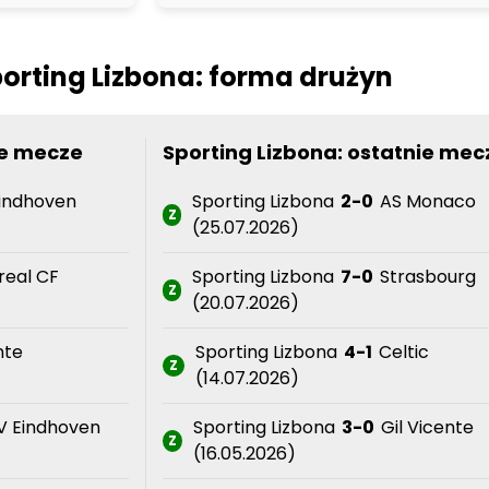
orting Lizbona: forma drużyn
ie mecze
Sporting Lizbona: ostatnie mec
indhoven
Sporting Lizbona
2-0
AS Monaco
Z
(25.07.2026)
rreal CF
Sporting Lizbona
7-0
Strasbourg
Z
(20.07.2026)
nte
Sporting Lizbona
4-1
Celtic
Z
(14.07.2026)
V Eindhoven
Sporting Lizbona
3-0
Gil Vicente
Z
(16.05.2026)