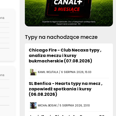
Typy na nachodzące mecze
Chicago Fire - Club Necaxa typy ,
analiza meczu i kursy
bukmacherskie (07.08.2026)
KAMIL WOJTALA / 6 SIERPNIA 2026, 15:03
SL Benfica - Hearts typy na mecz ,
zapowiedź spotkania i kursy
(06.08.2026)
MICHAŁ BOSAK / 5 SIERPNIA 2026, 23:10