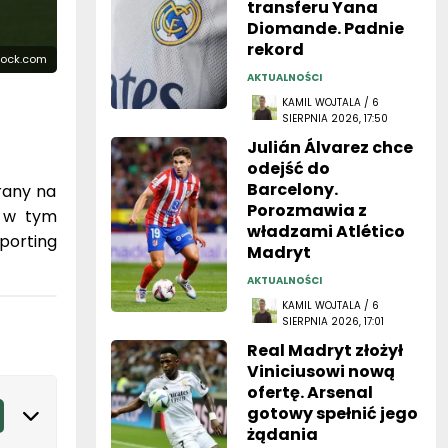
transferu Yana
Diomande. Padnie
rekord
stock.com
AKTUALNOŚCI
KAMIL WOJTALA / 6
SIERPNIA 2026, 17:50
Julián Álvarez chce
odejść do
Barcelony.
rany na
Porozmawia z
o w tym
władzami Atlético
porting
Madryt
AKTUALNOŚCI
KAMIL WOJTALA / 6
SIERPNIA 2026, 17:01
Real Madryt złożył
Viniciusowi nową
ofertę. Arsenal
gotowy spełnić jego
żądania